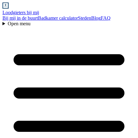
Loodgieters bij mij
Bij mij in de buurt
Badkamer calculator
Steden
Blog
FAQ
Open menu