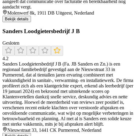
aangeeft dat communicatie over facturatie en bereikbaarheid nog
aandacht vergt.
Molenwerf 8k, 1911 DB Uitgeest, Nederland
Bekijk details
Sanders Loodgietersbedrijf J B
Gesloten
4.2
Sanders Loodgietersbedrijf J B (Fa. JB Sanders en Zn.) is een
regionaal familiebedrijf gevestigd aan de Nieuwstraat 33 in
Purmerend, dat al tientallen jaren ervaring combineert met
vakkundigheid in sanitair-, verwarming- en installatiewerk. De firma
profileert zich als een klantgerichte expert, erkend als leerbedrijf (per
19 januari 2024) en bekroond met uitstekende scores op
Klantenvertellen dankzij snelle service, deskundig advies en nette
uitvoering. Hoewel de meerderheid van reviews zeer positief is,
verschenen recent enkele klachten over verstoorde afspraken en
onvoldoende communicatie, wat wijst op mogelijke verbeteringen in
betrouwbaarheid en planning. Al met al is Sanders een solide keuze
met sterke vakkennis, mits je bij afspraken alert blijft.
Nieuwstraat 33, 1441 CK Purmerend, Nederland