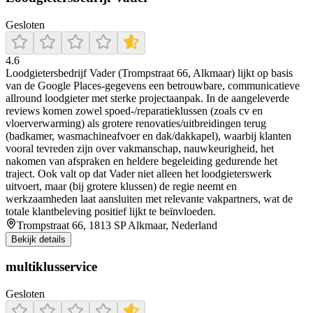
Gesloten
4.6
Loodgietersbedrijf Vader (Trompstraat 66, Alkmaar) lijkt op basis
van de Google Places-gegevens een betrouwbare, communicatieve
allround loodgieter met sterke projectaanpak. In de aangeleverde
reviews komen zowel spoed-/reparatieklussen (zoals cv en
vloerverwarming) als grotere renovaties/uitbreidingen terug
(badkamer, wasmachineafvoer en dak/dakkapel), waarbij klanten
vooral tevreden zijn over vakmanschap, nauwkeurigheid, het
nakomen van afspraken en heldere begeleiding gedurende het
traject. Ook valt op dat Vader niet alleen het loodgieterswerk
uitvoert, maar (bij grotere klussen) de regie neemt en
werkzaamheden laat aansluiten met relevante vakpartners, wat de
totale klantbeleving positief lijkt te beïnvloeden.
Trompstraat 66, 1813 SP Alkmaar, Nederland
Bekijk details
multiklusservice
Gesloten