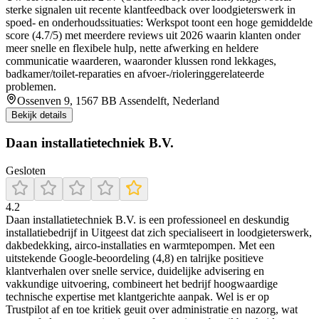
sterke signalen uit recente klantfeedback over loodgieterswerk in
spoed- en onderhoudssituaties: Werkspot toont een hoge gemiddelde
score (4.7/5) met meerdere reviews uit 2026 waarin klanten onder
meer snelle en flexibele hulp, nette afwerking en heldere
communicatie waarderen, waaronder klussen rond lekkages,
badkamer/toilet-reparaties en afvoer-/rioleringgerelateerde
problemen.
Ossenven 9, 1567 BB Assendelft, Nederland
Bekijk details
Daan installatietechniek B.V.
Gesloten
4.2
Daan installatietechniek B.V. is een professioneel en deskundig
installatiebedrijf in Uitgeest dat zich specialiseert in loodgieterswerk,
dakbedekking, airco-installaties en warmtepompen. Met een
uitstekende Google-beoordeling (4,8) en talrijke positieve
klantverhalen over snelle service, duidelijke advisering en
vakkundige uitvoering, combineert het bedrijf hoogwaardige
technische expertise met klantgerichte aanpak. Wel is er op
Trustpilot af en toe kritiek geuit over administratie en nazorg, wat