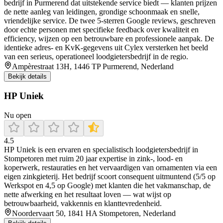
bedrijf in Purmerend dat uitstekende service biedt — klanten prijzen
de nette aanleg van leidingen, grondige schoonmaak en snelle,
vriendelijke service. De twee 5‑sterren Google reviews, geschreven
door echte personen met specifieke feedback over kwaliteit en
efficiency, wijzen op een betrouwbare en professionele aanpak. De
identieke adres- en KvK‑gegevens uit Cylex versterken het beeld
van een serieus, operationeel loodgietersbedrijf in de regio.
Ampèrestraat 13H, 1446 TP Purmerend, Nederland
Bekijk details
HP Uniek
Nu open
4.5
HP Uniek is een ervaren en specialistisch loodgietersbedrijf in
Stompetoren met ruim 20 jaar expertise in zink-, lood- en
koperwerk, restauraties en het vervaardigen van ornamenten via een
eigen zinkgieterij. Het bedrijf scoort consequent uitmuntend (5/5 op
Werkspot en 4,5 op Google) met klanten die het vakmanschap, de
nette afwerking en het resultaat loven — wat wijst op
betrouwbaarheid, vakkennis en klanttevredenheid.
Noordervaart 50, 1841 HA Stompetoren, Nederland