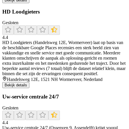
Bekijk details
HD Loodgieters
Gesloten
4.4
HD Loodgieters (Handelsweg 12E, Wormerveer) laat op basis van
de beschikbare Google Places recensies een sterk beeld zien van
vakkundige en snelle service met goede communicatie. Meerdere
klanten omschrijven de aanpak als oplossing-gericht en roemen
extra inzet/kalmte en het meedenken gedurende het traject. Door het
beperkte aantal reviews (7 totaal) blijft de dataset relatief klein, maar
binnen die set zijn de ervaringen consequent positief.
Handelsweg 12E, 1521 NH Wormerveer, Nederland
Bekijk details
Uw-service centrale 24/7
Gesloten
4.4
Uw-service centrale 24/7 (Ossenven 9, Assendelft) krijgt vooral