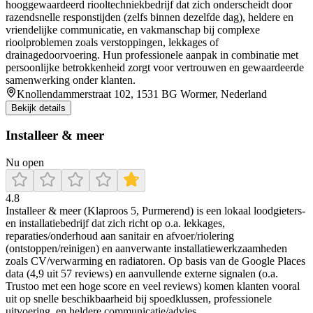
hooggewaardeerd riooltechniekbedrijf dat zich onderscheidt door
razendsnelle responstijden (zelfs binnen dezelfde dag), heldere en
vriendelijke communicatie, en vakmanschap bij complexe
rioolproblemen zoals verstoppingen, lekkages of
drainagedoorvoering. Hun professionele aanpak in combinatie met
persoonlijke betrokkenheid zorgt voor vertrouwen en gewaardeerde
samenwerking onder klanten.
Knollendammerstraat 102, 1531 BG Wormer, Nederland
Bekijk details
Installeer & meer
Nu open
4.8
Installeer & meer (Klaproos 5, Purmerend) is een lokaal loodgieters-
en installatiebedrijf dat zich richt op o.a. lekkages,
reparaties/onderhoud aan sanitair en afvoer/riolering
(ontstoppen/reinigen) en aanverwante installatiewerkzaamheden
zoals CV/verwarming en radiatoren. Op basis van de Google Places
data (4,9 uit 57 reviews) en aanvullende externe signalen (o.a.
Trustoo met een hoge score en veel reviews) komen klanten vooral
uit op snelle beschikbaarheid bij spoedklussen, professionele
uitvoering, en heldere communicatie/advies.