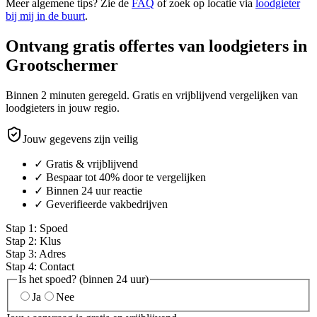
Meer algemene tips? Zie de
FAQ
of zoek op locatie via
loodgieter
bij mij in de buurt
.
Ontvang gratis offertes van loodgieters in
Grootschermer
Binnen 2 minuten geregeld. Gratis en vrijblijvend vergelijken van
loodgieters in jouw regio.
Jouw gegevens zijn veilig
✓ Gratis & vrijblijvend
✓ Bespaar tot 40% door te vergelijken
✓ Binnen 24 uur reactie
✓ Geverifieerde vakbedrijven
Stap
1
:
Spoed
Stap
2
:
Klus
Stap
3
:
Adres
Stap
4
:
Contact
Is het spoed? (binnen 24 uur)
Ja
Nee