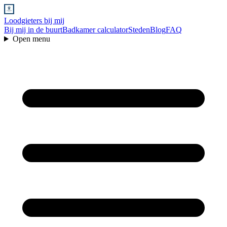
Loodgieters bij mij
Bij mij in de buurt
Badkamer calculator
Steden
Blog
FAQ
Open menu