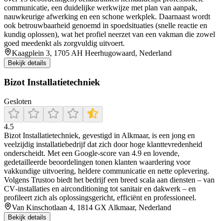
communicatie, een duidelijke werkwijze met plan van aanpak,
nauwkeurige afwerking en een schone werkplek. Daarnaast wordt
ook betrouwbaarheid genoemd in spoedsituaties (snelle reactie en
kundig oplossen), wat het profiel neerzet van een vakman die zowel
goed meedenkt als zorgvuldig uitvoert.
Kaagplein 3, 1705 AH Heerhugowaard, Nederland
Bekijk details
Bizot Installatietechniek
Gesloten
4.5
Bizot Installatietechniek, gevestigd in Alkmaar, is een jong en
veelzijdig installatiebedrijf dat zich door hoge klanttevredenheid
onderscheidt. Met een Google-score van 4.9 en lovende,
gedetailleerde beoordelingen tonen klanten waardering voor
vakkundige uitvoering, heldere communicatie en nette oplevering.
Volgens Trustoo biedt het bedrijf een breed scala aan diensten – van
CV‐installaties en airconditioning tot sanitair en dakwerk – en
profileert zich als oplossingsgericht, efficiënt en professioneel.
Van Kinschotlaan 4, 1814 GX Alkmaar, Nederland
Bekijk details