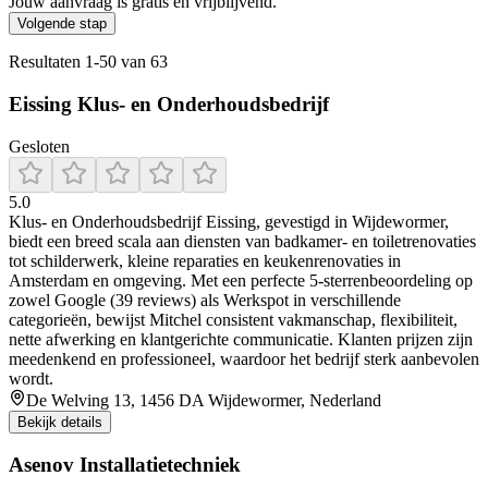
Jouw aanvraag is gratis en vrijblijvend.
Volgende stap
Resultaten
1
-
50
van
63
Eissing Klus- en Onderhoudsbedrijf
Gesloten
5.0
Klus‑ en Onderhoudsbedrijf Eissing, gevestigd in Wijdewormer,
biedt een breed scala aan diensten van badkamer- en toiletrenovaties
tot schilderwerk, kleine reparaties en keukenrenovaties in
Amsterdam en omgeving. Met een perfecte 5-sterrenbeoordeling op
zowel Google (39 reviews) als Werkspot in verschillende
categorieën, bewijst Mitchel consistent vakmanschap, flexibiliteit,
nette afwerking en klantgerichte communicatie. Klanten prijzen zijn
meedenkend en professioneel, waardoor het bedrijf sterk aanbevolen
wordt.
De Welving 13, 1456 DA Wijdewormer, Nederland
Bekijk details
Asenov Installatietechniek