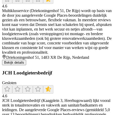
4.6
Multiklusservice (Driekoningenhof 51, De Rijp) wordt op basis van
de door jou aangeleverde Google Places-beoordelingen duidelijk
gezien als een betrouwbare, flexibele vakman. In meerdere reviews
komt naar voren dat Dennis snel kan schakelen bij spoed, afspraken
vlot kan inplannen, en het werk secuur en netjes afrondt—van
loodgieterswerk (zoals verstoppingen) tot montage- en bredere
kluswerkzaamheden (ook bij grotere renovatiewerkzaamheden). De
combinatie van hoge score, concrete voorbeelden van uitgevoerde
klussen en consistente lof voor manier van werken wijst op goede
kwaliteit en professionaliteit.
Driekoningenhof 51, 1483 XR De Rijp, Nederland
Bekijk details
JCH Loodgietersbedrijf
Gesloten
4.6
JCH Loodgietersbedrijf (Kaagplein 3, Heerhugowaard) lijkt vooral
sterk in totaalrenovaties en vakwerk aan sanitair/badkamers en
leidingen. De aangeleverde Google Places-reviews (gemiddeld 5,0
over 13 beoordelingen) benadrukken herhaaldelijk professionele