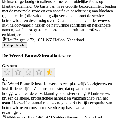
kleinschalige loodgietersdiensten met een duidelijke focus op
klanttevredenheid. Op basis van twee Google-beoordelingen, beiden
met de maximale score en een specifieke beschrijving van klachten
(geluid én lek) die vakkundig zijn verholpen, komt de service
betrouwbaar en deskundig over. De authenticiteit van de reviews
lijkt geloofwaardig gezien de natuurlijke schrijfstijl en herkenbare
namen, wat bijdraagt aan een positieve indruk van professionaliteit
en klantgerichtheid.
Het Brugstuk 72, 1851 WZ Heiloo, Nederland
Bekijk details
De Weerd Bouw&Installatieserv.
Gesloten
4.5
De Weerd Bouw & Installatieserv. is een plaatselijk loodgieters- en
installatiebedrijf in Zuidoostbeemster, dat opvalt door
hooggewaardeerde en vakkundige dienstverlening. Klantreviews
prijzen de snelle, professionele aanpak en vakmanschap van het
team. Hoewel het aantal reviews nog beperkt is, lijkt er sprake van
betrouwbare en consistente service op basis van authentieke
ervaringen.
Middenweg 199, 1461 HM Zuidoostbeemster, Nederland