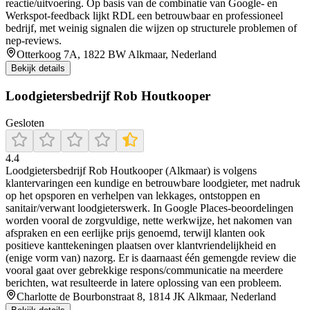
reactie/uitvoering. Op basis van de combinatie van Google- en
Werkspot-feedback lijkt RDL een betrouwbaar en professioneel
bedrijf, met weinig signalen die wijzen op structurele problemen of
nep-reviews.
Otterkoog 7A, 1822 BW Alkmaar, Nederland
Bekijk details
Loodgietersbedrijf Rob Houtkooper
Gesloten
4.4
Loodgietersbedrijf Rob Houtkooper (Alkmaar) is volgens
klantervaringen een kundige en betrouwbare loodgieter, met nadruk
op het opsporen en verhelpen van lekkages, ontstoppen en
sanitair/verwant loodgieterswerk. In Google Places-beoordelingen
worden vooral de zorgvuldige, nette werkwijze, het nakomen van
afspraken en een eerlijke prijs genoemd, terwijl klanten ook
positieve kanttekeningen plaatsen over klantvriendelijkheid en
(enige vorm van) nazorg. Er is daarnaast één gemengde review die
vooral gaat over gebrekkige respons/communicatie na meerdere
berichten, wat resulteerde in latere oplossing van een probleem.
Charlotte de Bourbonstraat 8, 1814 JK Alkmaar, Nederland