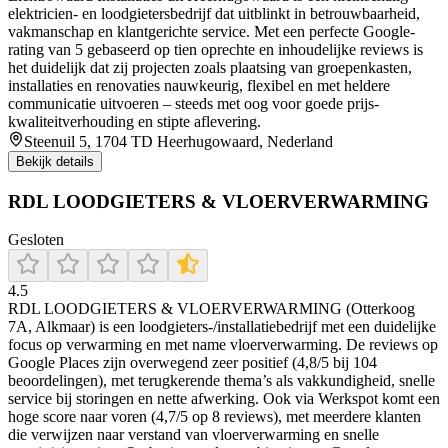
elektricien- en loodgietersbedrijf dat uitblinkt in betrouwbaarheid,
vakmanschap en klantgerichte service. Met een perfecte Google-
rating van 5 gebaseerd op tien oprechte en inhoudelijke reviews is
het duidelijk dat zij projecten zoals plaatsing van groepenkasten,
installaties en renovaties nauwkeurig, flexibel en met heldere
communicatie uitvoeren – steeds met oog voor goede prijs-
kwaliteitverhouding en stipte aflevering.
Steenuil 5, 1704 TD Heerhugowaard, Nederland
Bekijk details
RDL LOODGIETERS & VLOERVERWARMING
Gesloten
4.5
RDL LOODGIETERS & VLOERVERWARMING (Otterkoog
7A, Alkmaar) is een loodgieters-/installatiebedrijf met een duidelijke
focus op verwarming en met name vloerverwarming. De reviews op
Google Places zijn overwegend zeer positief (4,8/5 bij 104
beoordelingen), met terugkerende thema’s als vakkundigheid, snelle
service bij storingen en nette afwerking. Ook via Werkspot komt een
hoge score naar voren (4,7/5 op 8 reviews), met meerdere klanten
die verwijzen naar verstand van vloerverwarming en snelle