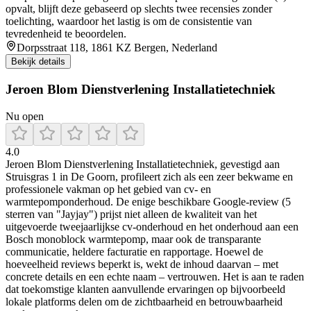
opvalt, blijft deze gebaseerd op slechts twee recensies zonder
toelichting, waardoor het lastig is om de consistentie van
tevredenheid te beoordelen.
Dorpsstraat 118, 1861 KZ Bergen, Nederland
Bekijk details
Jeroen Blom Dienstverlening Installatietechniek
Nu open
4.0
Jeroen Blom Dienstverlening Installatietechniek, gevestigd aan
Struisgras 1 in De Goorn, profileert zich als een zeer bekwame en
professionele vakman op het gebied van cv- en
warmtepomponderhoud. De enige beschikbare Google‑review (5
sterren van "Jayjay") prijst niet alleen de kwaliteit van het
uitgevoerde tweejaarlijkse cv‑onderhoud en het onderhoud aan een
Bosch monoblock warmtepomp, maar ook de transparante
communicatie, heldere facturatie en rapportage. Hoewel de
hoeveelheid reviews beperkt is, wekt de inhoud daarvan – met
concrete details en een echte naam – vertrouwen. Het is aan te raden
dat toekomstige klanten aanvullende ervaringen op bijvoorbeeld
lokale platforms delen om de zichtbaarheid en betrouwbaarheid