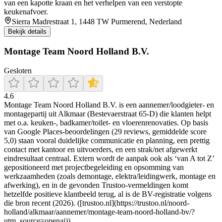
van een kapotte kraan en het verhelpen van een verstopte
keukenafvoer.
Sierra Madrestraat 1, 1448 TW Purmerend, Nederland
Bekijk details
Montage Team Noord Holland B.V.
Gesloten
4.6
Montage Team Noord Holland B.V. is een aannemer/loodgieter- en
montagepartij uit Alkmaar (Bestevaerstraat 65-D) die klanten helpt
met o.a. keuken-, badkamer/toilet- en vloerenrenovaties. Op basis
van Google Places-beoordelingen (29 reviews, gemiddelde score
5,0) staan vooral duidelijke communicatie en planning, een prettig
contact met kantoor en uitvoerders, en een strak/net afgewerkt
eindresultaat centraal. Extern wordt de aanpak ook als ‘van A tot Z’
gepositioneerd met projectbegeleiding en opsomming van
werkzaamheden (zoals demontage, elektra/leidingwerk, montage en
afwerking), en in de gevonden Trustoo-vermeldingen komt
hetzelfde positieve klantbeeld terug, al is de BV-registratie volgens
die bron recent (2026). ([trustoo.nl](https://trustoo.nl/noord-
holland/alkmaar/aannemer/montage-team-noord-holland-bv/?
utm_source=openai))