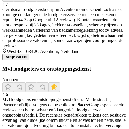
4.7
Gerritsma Loodgietersbedrijf in Avenhorn onderscheidt zich als een
kundige en klantgerichte loodgietersservice met een uitstekende
reputatie (4.7 op Google uit 12 reviews). Klanten waarderen de
vlotte respons bij lekkages, heldere voorstellen, scherpe prijzen en
werkzaamheden variërend van badkamerbegeleiding tot cv-advies.
De persoonlijke, gedetailleerde feedback wijst op betrouwbaarheid
en professionele vakkennis, zonder aanwijzingen voor gefingeerde
reviews.
West 43, 1633 JC Avenhorn, Nederland
Bekijk details
Mvl loodgieters en ontstoppingsdienst
Nu open
4.6
Mvl loodgieters en ontstoppingsdienst (Sierra Madrestraat 1,
Purmerend) lijkt volgens de beschikbare Places/Google-gebaseerde
reviews een betrouwbaar en klantgericht loodgieters- en
ontstoppingsbedrijf. De recensies benadrukken telkens een positieve
ervaring: van duidelijke communicatie en advies tot een nette, snelle
en vakkundige uitvoering bij o.a. een toiletinstallatie, het vervangen