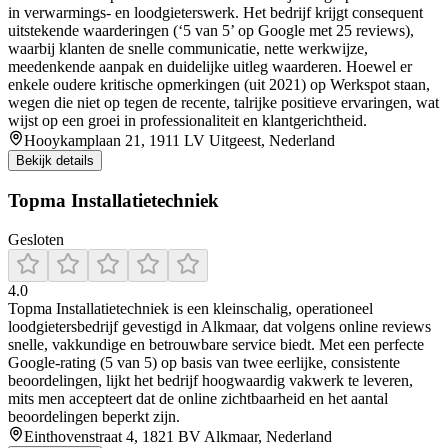
in verwarmings- en loodgieterswerk. Het bedrijf krijgt consequent
uitstekende waarderingen (‘5 van 5’ op Google met 25 reviews),
waarbij klanten de snelle communicatie, nette werkwijze,
meedenkende aanpak en duidelijke uitleg waarderen. Hoewel er
enkele oudere kritische opmerkingen (uit 2021) op Werkspot staan,
wegen die niet op tegen de recente, talrijke positieve ervaringen, wat
wijst op een groei in professionaliteit en klantgerichtheid.
Hooykamplaan 21, 1911 LV Uitgeest, Nederland
Bekijk details
Topma Installatietechniek
Gesloten
4.0
Topma Installatietechniek is een kleinschalig, operationeel
loodgietersbedrijf gevestigd in Alkmaar, dat volgens online reviews
snelle, vakkundige en betrouwbare service biedt. Met een perfecte
Google-rating (5 van 5) op basis van twee eerlijke, consistente
beoordelingen, lijkt het bedrijf hoogwaardig vakwerk te leveren,
mits men accepteert dat de online zichtbaarheid en het aantal
beoordelingen beperkt zijn.
Einthovenstraat 4, 1821 BV Alkmaar, Nederland