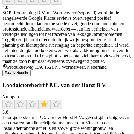
4.0
SOP Rioolreining B.V. uit Wormerveer (sopbv.nl) wordt in de
aangeleverde Google Places reviews overwegend positief
beoordeeld door klanten die snelle inzet, goede communicatie en
professionele afhandeling waarderen—van het verhelpen van
verstopte leidingen tot het traceren van lekkage-/bronproblemen.
Tegelijkertijd komt er één duidelijk wrijvingspunt terug rond
planning en klantupdate (vertraging en beperkte empathie), al werd
het uiteindelijke loodgieterswerk wél als vakkundig omschreven. In
externe context via Trustpilot is het aantal zichtbare reviews beperkt,
maar de toon blijft daar eveneens overwegend positief.
Produktieweg 139, 1521 NJ Wormerveer, Nederland
Bekijk details
Loodgietersbedrijf P.C. van der Horst B.V.
Nu open
3.8
Loodgietersbedrijf P.C. van der Horst B.V., gevestigd in Uitgeest, is
een ervaren familiebedrijf dat met meer dan 50 jaar in de
installatiebranche actief is en zowel grote woningbouw- en
utiliteitsprojecten als leerwerktrajecten verzorgt. Het bedrijf biedt