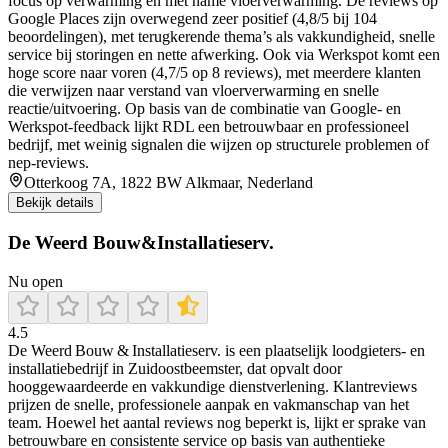
focus op verwarming en met name vloerverwarming. De reviews op
Google Places zijn overwegend zeer positief (4,8/5 bij 104
beoordelingen), met terugkerende thema’s als vakkundigheid, snelle
service bij storingen en nette afwerking. Ook via Werkspot komt een
hoge score naar voren (4,7/5 op 8 reviews), met meerdere klanten
die verwijzen naar verstand van vloerverwarming en snelle
reactie/uitvoering. Op basis van de combinatie van Google- en
Werkspot-feedback lijkt RDL een betrouwbaar en professioneel
bedrijf, met weinig signalen die wijzen op structurele problemen of
nep-reviews.
Otterkoog 7A, 1822 BW Alkmaar, Nederland
Bekijk details
De Weerd Bouw&Installatieserv.
Nu open
4.5
De Weerd Bouw & Installatieserv. is een plaatselijk loodgieters- en
installatiebedrijf in Zuidoostbeemster, dat opvalt door
hooggewaardeerde en vakkundige dienstverlening. Klantreviews
prijzen de snelle, professionele aanpak en vakmanschap van het
team. Hoewel het aantal reviews nog beperkt is, lijkt er sprake van
betrouwbare en consistente service op basis van authentieke