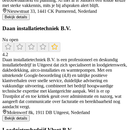
betrouwbaarheid en planning. Al met al is Sanders een solide keuze
met sterke vakkennis, mits je bij afspraken alert blijft.
Nieuwstraat 33, 1441 CK Purmerend, Nederland
Bekijk details
Daan installatietechniek B.V.
Nu open
4.2
Daan installatietechniek B.V. is een professioneel en deskundig
installatiebedrijf in Uitgeest dat zich specialiseert in loodgieterswerk,
dakbedekking, airco-installaties en warmtepompen. Met een
uitstekende Google-beoordeling (4,8) en talrijke positieve
klantverhalen over snelle service, duidelijke advisering en
vakkundige uitvoering, combineert het bedrijf hoogwaardige
technische expertise met klantgerichte aanpak. Wel is er op
Trustpilot af en toe kritiek geuit over administratie en nazorg, wat
aangeeft dat communicatie over facturatie en bereikbaarheid nog
aandacht vergt.
Molenwerf 8k, 1911 DB Uitgeest, Nederland
Bekijk details
Loodgietersbedrijf Vlugt B.V.