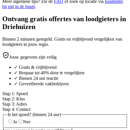
Meer algemene tips? Zie de
FAQ
of zoek op locatie via
loodgieter
bij mij in de buurt
.
Ontvang gratis offertes van loodgieters in
Driehuizen
Binnen 2 minuten geregeld. Gratis en vrijblijvend vergelijken van
loodgieters in jouw regio.
Jouw gegevens zijn veilig
✓ Gratis & vrijblijvend
✓ Bespaar tot 40% door te vergelijken
✓ Binnen 24 uur reactie
✓ Geverifieerde vakbedrijven
Stap
1
:
Spoed
Stap
2
:
Klus
Stap
3
:
Adres
Stap
4
:
Contact
Is het spoed? (binnen 24 uur)
Ja
Nee