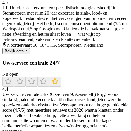
4.5
HP Uniek is een ervaren en specialistisch loodgietersbedrijf in
Stompetoren met ruim 20 jaar expertise in zink-, lood- en
koperwerk, restauraties en het vervaardigen van ornamenten via een
eigen zinkgieterij. Het bedrijf scoort consequent uitmuntend (5/5 op
Werkspot en 4,5 op Google) met klanten die het vakmanschap, de
nette afwerking en het resultaat loven — wat wijst op
betrouwbaarheid, vakkennis en klanttevredenheid.
Noordervaart 50, 1841 HA Stompetoren, Nederland
Bekijk details
Uw-service centrale 24/7
Nu open
4.4
Uw-service centrale 24/7 (Ossenven 9, Assendelft) krijgt vooral
sterke signalen uit recente klantfeedback over loodgieterswerk in
spoed- en onderhoudssituaties: Werkspot toont een hoge gemiddelde
score (4.7/5) met meerdere reviews uit 2026 waarin klanten onder
meer snelle en flexibele hulp, nette afwerking en heldere
communicatie waarderen, waaronder klussen rond lekkages,
badkamer/toilet-reparaties en afvoer-/rioleringgerelateerde