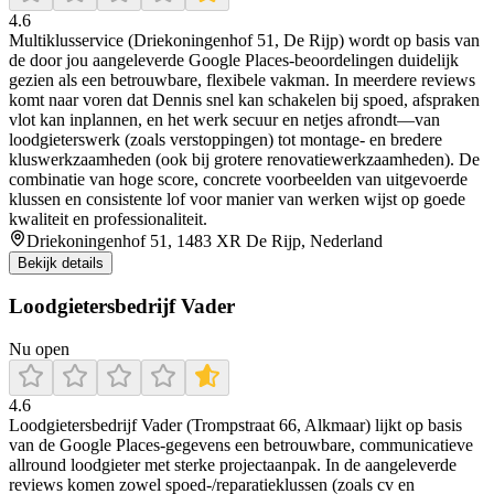
4.6
Multiklusservice (Driekoningenhof 51, De Rijp) wordt op basis van
de door jou aangeleverde Google Places-beoordelingen duidelijk
gezien als een betrouwbare, flexibele vakman. In meerdere reviews
komt naar voren dat Dennis snel kan schakelen bij spoed, afspraken
vlot kan inplannen, en het werk secuur en netjes afrondt—van
loodgieterswerk (zoals verstoppingen) tot montage- en bredere
kluswerkzaamheden (ook bij grotere renovatiewerkzaamheden). De
combinatie van hoge score, concrete voorbeelden van uitgevoerde
klussen en consistente lof voor manier van werken wijst op goede
kwaliteit en professionaliteit.
Driekoningenhof 51, 1483 XR De Rijp, Nederland
Bekijk details
Loodgietersbedrijf Vader
Nu open
4.6
Loodgietersbedrijf Vader (Trompstraat 66, Alkmaar) lijkt op basis
van de Google Places-gegevens een betrouwbare, communicatieve
allround loodgieter met sterke projectaanpak. In de aangeleverde
reviews komen zowel spoed-/reparatieklussen (zoals cv en