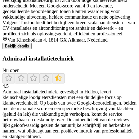
veelzijdig installatiebedrijf dat zich door hoge klanttevredenheid
onderscheidt. Met een Google-score van 4.9 en lovende,
gedetailleerde beoordelingen tonen klanten waardering voor
vakkundige uitvoering, heldere communicatie en nette oplevering.
Volgens Trustoo biedt het bedrijf een breed scala aan diensten – van
CV‐installaties en airconditioning tot sanitair en dakwerk – en
profileert zich als oplossingsgericht, efficiënt en professioneel.
Van Kinschotlaan 4, 1814 GX Alkmaar, Nederland
Bekijk details
Admiraal installatietechniek
Nu open
4.5
Admiraal Installatietechniek, gevestigd in Heiloo, levert
kleinschalige loodgietersdiensten met een duidelijke focus op
klanttevredenheid. Op basis van twee Google-beoordelingen, beiden
met de maximale score en een specifieke beschrijving van klachten
(geluid én lek) die vakkundig zijn verholpen, komt de service
betrouwbaar en deskundig over. De authenticiteit van de reviews
lijkt geloofwaardig gezien de natuurlijke schrijfstijl en herkenbare
namen, wat bijdraagt aan een positieve indruk van professionaliteit
en klantgerichtheid.