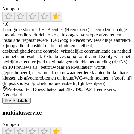
Nu open
4.6
Loodgietersbedrijf J.H. Beentjes (Heemskerk) is een kleinschalige
loodgieter die zich richt op o.a. lekkages, verstopte afvoeren en
installatie-/reparatiewerk. De Google Places-reviews die je aanreikte
zijn opvallend positief en benadrukken snelheid,
deskundigheid/nasne controle, vriendelijke communicatie en netheid
van het eindresultaat. Extra bevestiging komt vanuit Zoofy waar het
bedrijf met een vrijwel maximale gemiddelde beoordeling (4,97/5)
en 104 reviews als “betrouwbaar en kwalitatief” wordt
gepositioneerd, en vanuit Trustoo waar eerdere klanten herkenbare
klussen als afvoerproblemen en kraan/WC-werk noemen. ([zoofy.nl]
(https://zoofy.nl/profiel/loodgietersbedrijf-jh-beentjes/))
Professor ten Doesschatestraat 287, 1963 AZ Heemskerk,
Nederland
Bekijk details
multiklusservice
Nu open