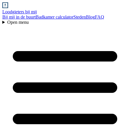
Loodgieters bij mij
Bij mij in de buurt
Badkamer calculator
Steden
Blog
FAQ
Open menu