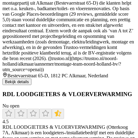
montagepartij uit Alkmaar (Bestevaerstraat 65-D) die klanten helpt
met o.a. keuken-, badkamer/toilet- en vloerenrenovaties. Op basis
van Google Places-beoordelingen (29 reviews, gemiddelde score
5,0) staan vooral duidelijke communicatie en planning, een prettig
contact met kantoor en uitvoerders, en een strak/net afgewerkt
eindresultaat centraal. Extern wordt de aanpak ook als ‘van A tot Z’
gepositioneerd met projectbegeleiding en opsomming van
werkzaamheden (zoals demontage, elektra/leidingwerk, montage en
afwerking), en in de gevonden Trustoo-vermeldingen komt
hetzelfde positieve klantbeeld terug, al is de BV-registratie volgens
die bron recent (2026). ([trustoo.nl](https://trustoo.nl/noord-
holland/alkmaar/aannemer/montage-team-noord-holland-bv/?
utm_source=openai))
Bestevaerstraat 65-D, 1812 PC Alkmaar, Nederland
Bekijk details
RDL LOODGIETERS & VLOERVERWARMING
Nu open
4.5
RDL LOODGIETERS & VLOERVERWARMING (Otterkoog
7A, Alkmaar) is een loodgieters-/installatiebedrijf met een duidelijke