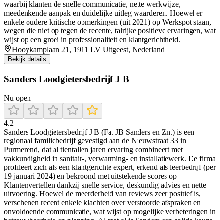
waarbij klanten de snelle communicatie, nette werkwijze,
meedenkende aanpak en duidelijke uitleg waarderen. Hoewel er
enkele oudere kritische opmerkingen (uit 2021) op Werkspot staan,
wegen die niet op tegen de recente, talrijke positieve ervaringen, wat
wijst op een groei in professionaliteit en klantgerichtheid.
Hooykamplaan 21, 1911 LV Uitgeest, Nederland
Bekijk details
Sanders Loodgietersbedrijf J B
Nu open
4.2
Sanders Loodgietersbedrijf J B (Fa. JB Sanders en Zn.) is een
regionaal familiebedrijf gevestigd aan de Nieuwstraat 33 in
Purmerend, dat al tientallen jaren ervaring combineert met
vakkundigheid in sanitair-, verwarming- en installatiewerk. De firma
profileert zich als een klantgerichte expert, erkend als leerbedrijf (per
19 januari 2024) en bekroond met uitstekende scores op
Klantenvertellen dankzij snelle service, deskundig advies en nette
uitvoering. Hoewel de meerderheid van reviews zeer positief is,
verschenen recent enkele klachten over verstoorde afspraken en
onvoldoende communicatie, wat wijst op mogelijke verbeteringen in