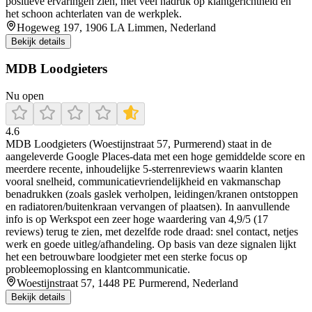
positieve ervaringen zien, met veel nadruk op klantgerichtheid en
het schoon achterlaten van de werkplek.
Hogeweg 197, 1906 LA Limmen, Nederland
Bekijk details
MDB Loodgieters
Nu open
4.6
MDB Loodgieters (Woestijnstraat 57, Purmerend) staat in de
aangeleverde Google Places-data met een hoge gemiddelde score en
meerdere recente, inhoudelijke 5-sterrenreviews waarin klanten
vooral snelheid, communicatievriendelijkheid en vakmanschap
benadrukken (zoals gaslek verholpen, leidingen/kranen ontstoppen
en radiatoren/buitenkraan vervangen of plaatsen). In aanvullende
info is op Werkspot een zeer hoge waardering van 4,9/5 (17
reviews) terug te zien, met dezelfde rode draad: snel contact, netjes
werk en goede uitleg/afhandeling. Op basis van deze signalen lijkt
het een betrouwbare loodgieter met een sterke focus op
probleemoplossing en klantcommunicatie.
Woestijnstraat 57, 1448 PE Purmerend, Nederland
Bekijk details