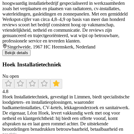
hoogwaardig installatiebedrijf gespecialiseerd in werkzaamheden
zoals het verplaatsen en plaatsen van radiatoren, cv‑installaties,
waterleidingen, gasleidingen en zonnepanelen. Met een gemiddeld
Werkspot‐cijfer van circa 4,8–4,9 op basis van meer dan honderd
reviews scoort het bedrijf consistent hoog op vakmanschap,
vriendelijkheid, netheid en communicatie. De reviews zijn
genuanceerd en trajectgeoriënteerd, wat wijst op betrouwbare,
professionele service en tevreden klanten.
Singelweide, 1967 HC Heemskerk, Nederland
Bekijk details
Hoek Installatietechniek
Nu open
4.8
Hoek Installatietechniek, gevestigd in Limmen, biedt specialistische
loodgieters- en installatieoplossingen, waaronder
badkamerinstallaties, CV-ketels, lekkageonderzoek en sanitairwerk.
De eigenaar, Léon Hoek, levert vakkundig werk met oog voor
netheid en klantgerichtheid: hij biedt een offerte vooraf, komt
afspraken na en laat geen rommel achter. De uitstekende
beoordelingen benadrukken betrouwbaarheid, betaalbaarheid en