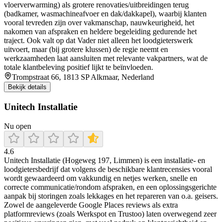
vloerverwarming) als grotere renovaties/uitbreidingen terug
(badkamer, wasmachineafvoer en dak/dakkapel), waarbij klanten
vooral tevreden zijn over vakmanschap, nauwkeurigheid, het
nakomen van afspraken en heldere begeleiding gedurende het
traject. Ook valt op dat Vader niet alleen het loodgieterswerk
uitvoert, maar (bij grotere klussen) de regie neemt en
werkzaamheden laat aansluiten met relevante vakpartners, wat de
totale klantbeleving positief lijkt te beïnvloeden.
Trompstraat 66, 1813 SP Alkmaar, Nederland
Bekijk details
Unitech Installatie
Nu open
4.6
Unitech Installatie (Hogeweg 197, Limmen) is een installatie- en
loodgietersbedrijf dat volgens de beschikbare klantrecensies vooral
wordt gewaardeerd om vakkundig en netjes werken, snelle en
correcte communicatie/rondom afspraken, en een oplossingsgerichte
aanpak bij storingen zoals lekkages en het repareren van o.a. geisers.
Zowel de aangeleverde Google Places reviews als extra
platformreviews (zoals Werkspot en Trustoo) laten overwegend zeer