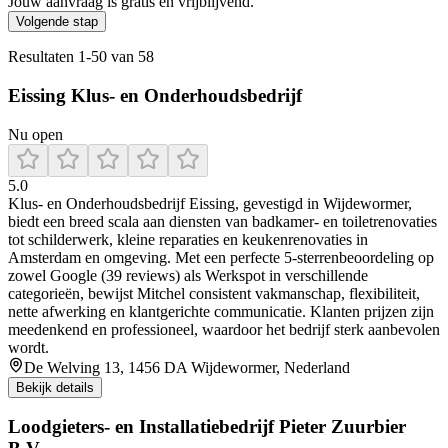
Jouw aanvraag is gratis en vrijblijvend.
Volgende stap
Resultaten
1
-
50
van
58
Eissing Klus- en Onderhoudsbedrijf
Nu open
5.0
Klus‑ en Onderhoudsbedrijf Eissing, gevestigd in Wijdewormer,
biedt een breed scala aan diensten van badkamer- en toiletrenovaties
tot schilderwerk, kleine reparaties en keukenrenovaties in
Amsterdam en omgeving. Met een perfecte 5-sterrenbeoordeling op
zowel Google (39 reviews) als Werkspot in verschillende
categorieën, bewijst Mitchel consistent vakmanschap, flexibiliteit,
nette afwerking en klantgerichte communicatie. Klanten prijzen zijn
meedenkend en professioneel, waardoor het bedrijf sterk aanbevolen
wordt.
De Welving 13, 1456 DA Wijdewormer, Nederland
Bekijk details
Loodgieters- en Installatiebedrijf Pieter Zuurbier