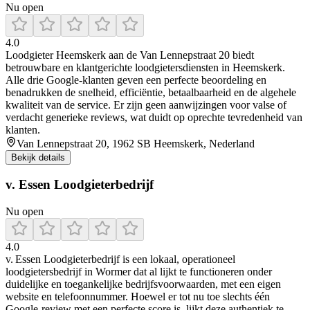
Nu open
4.0
Loodgieter Heemskerk aan de Van Lennepstraat 20 biedt
betrouwbare en klantgerichte loodgietersdiensten in Heemskerk.
Alle drie Google-klanten geven een perfecte beoordeling en
benadrukken de snelheid, efficiëntie, betaalbaarheid en de algehele
kwaliteit van de service. Er zijn geen aanwijzingen voor valse of
verdacht generieke reviews, wat duidt op oprechte tevredenheid van
klanten.
Van Lennepstraat 20, 1962 SB Heemskerk, Nederland
Bekijk details
v. Essen Loodgieterbedrijf
Nu open
4.0
v. Essen Loodgieterbedrijf is een lokaal, operationeel
loodgietersbedrijf in Wormer dat al lijkt te functioneren onder
duidelijke en toegankelijke bedrijfsvoorwaarden, met een eigen
website en telefoonnummer. Hoewel er tot nu toe slechts één
Google‑review met een perfecte score is, lijkt deze authentiek te