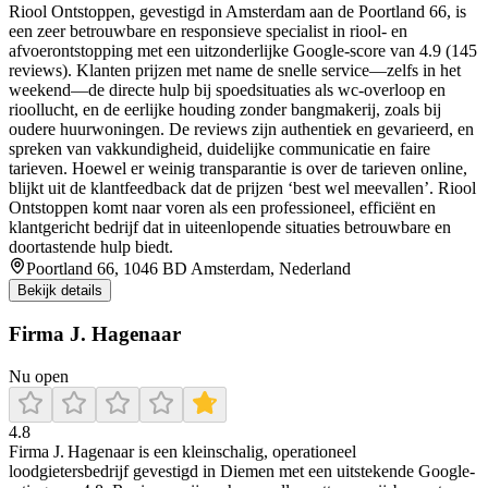
Riool Ontstoppen, gevestigd in Amsterdam aan de Poortland 66, is
een zeer betrouwbare en responsieve specialist in riool- en
afvoerontstopping met een uitzonderlijke Google-score van 4.9 (145
reviews). Klanten prijzen met name de snelle service—zelfs in het
weekend—de directe hulp bij spoedsituaties als wc-overloop en
rioollucht, en de eerlijke houding zonder bangmakerij, zoals bij
oudere huurwoningen. De reviews zijn authentiek en gevarieerd, en
spreken van vakkundigheid, duidelijke communicatie en faire
tarieven. Hoewel er weinig transparantie is over de tarieven online,
blijkt uit de klantfeedback dat de prijzen ‘best wel meevallen’. Riool
Ontstoppen komt naar voren als een professioneel, efficiënt en
klantgericht bedrijf dat in uiteenlopende situaties betrouwbare en
doortastende hulp biedt.
Poortland 66, 1046 BD Amsterdam, Nederland
Bekijk details
Firma J. Hagenaar
Nu open
4.8
Firma J. Hagenaar is een kleinschalig, operationeel
loodgietersbedrijf gevestigd in Diemen met een uitstekende Google-