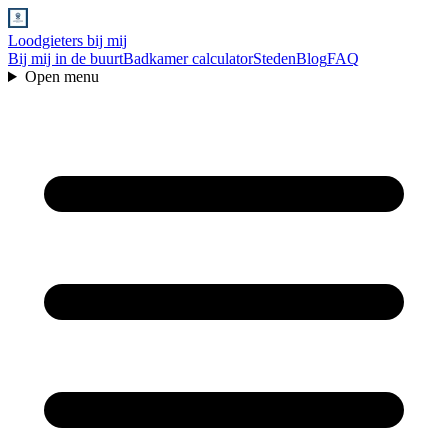
Loodgieters bij mij
Bij mij in de buurt
Badkamer calculator
Steden
Blog
FAQ
Open menu