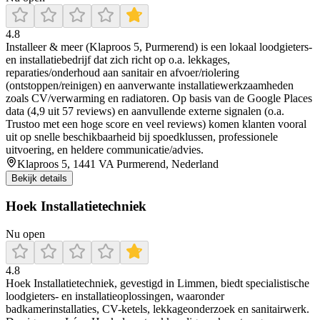
4.8
Installeer & meer (Klaproos 5, Purmerend) is een lokaal loodgieters-
en installatiebedrijf dat zich richt op o.a. lekkages,
reparaties/onderhoud aan sanitair en afvoer/riolering
(ontstoppen/reinigen) en aanverwante installatiewerkzaamheden
zoals CV/verwarming en radiatoren. Op basis van de Google Places
data (4,9 uit 57 reviews) en aanvullende externe signalen (o.a.
Trustoo met een hoge score en veel reviews) komen klanten vooral
uit op snelle beschikbaarheid bij spoedklussen, professionele
uitvoering, en heldere communicatie/advies.
Klaproos 5, 1441 VA Purmerend, Nederland
Bekijk details
Hoek Installatietechniek
Nu open
4.8
Hoek Installatietechniek, gevestigd in Limmen, biedt specialistische
loodgieters- en installatieoplossingen, waaronder
badkamerinstallaties, CV-ketels, lekkageonderzoek en sanitairwerk.