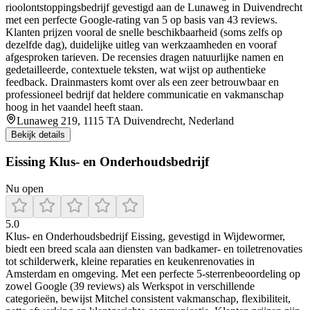
rioolontstoppingsbedrijf gevestigd aan de Lunaweg in Duivendrecht
met een perfecte Google-rating van 5 op basis van 43 reviews.
Klanten prijzen vooral de snelle beschikbaarheid (soms zelfs op
dezelfde dag), duidelijke uitleg van werkzaamheden en vooraf
afgesproken tarieven. De recensies dragen natuurlijke namen en
gedetailleerde, contextuele teksten, wat wijst op authentieke
feedback. Drainmasters komt over als een zeer betrouwbaar en
professioneel bedrijf dat heldere communicatie en vakmanschap
hoog in het vaandel heeft staan.
Lunaweg 219, 1115 TA Duivendrecht, Nederland
Bekijk details
Eissing Klus- en Onderhoudsbedrijf
Nu open
5.0
Klus‑ en Onderhoudsbedrijf Eissing, gevestigd in Wijdewormer,
biedt een breed scala aan diensten van badkamer- en toiletrenovaties
tot schilderwerk, kleine reparaties en keukenrenovaties in
Amsterdam en omgeving. Met een perfecte 5-sterrenbeoordeling op
zowel Google (39 reviews) als Werkspot in verschillende
categorieën, bewijst Mitchel consistent vakmanschap, flexibiliteit,