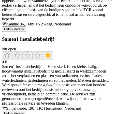
opgelost, dat werkzaamheden (zoals een badkamer) netjes en zonder
gedoe verliepen en dat het bedrijf geen onnodige verkoopdruk op
cliënten legt; op basis van de huidige signalen lijkt TCR vooral
betrouwbaar en servicegericht, al is het totaal aantal reviews nog
beperkt.
Kamille 36, 1689 TS Zwaag, Nederland
Bekijk details
Samen1 installatiebedrijf
Nu open
4.8
Samen1 installatiebedrijf uit Heemskerk is een kleinschalig,
hoogwaardig installatiebedrijf gespecialiseerd in werkzaamheden
zoals het verplaatsen en plaatsen van radiatoren, cv‑installaties,
waterleidingen, gasleidingen en zonnepanelen. Met een gemiddeld
Werkspot‐cijfer van circa 4,8–4,9 op basis van meer dan honderd
reviews scoort het bedrijf consistent hoog op vakmanschap,
vriendelijkheid, netheid en communicatie. De reviews zijn
genuanceerd en trajectgeoriënteerd, wat wijst op betrouwbare,
professionele service en tevreden klanten.
Singelweide, 1967 HC Heemskerk, Nederland
Bekijk details