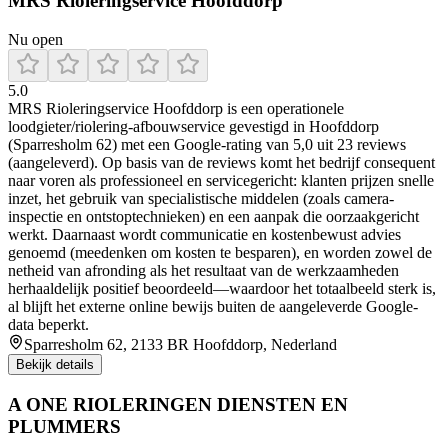
MRS Rioleringservice Hoofddorp
Nu open
5.0
MRS Rioleringservice Hoofddorp is een operationele
loodgieter/riolering-afbouwservice gevestigd in Hoofddorp
(Sparresholm 62) met een Google-rating van 5,0 uit 23 reviews
(aangeleverd). Op basis van de reviews komt het bedrijf consequent
naar voren als professioneel en servicegericht: klanten prijzen snelle
inzet, het gebruik van specialistische middelen (zoals camera-
inspectie en ontstoptechnieken) en een aanpak die oorzaakgericht
werkt. Daarnaast wordt communicatie en kostenbewust advies
genoemd (meedenken om kosten te besparen), en worden zowel de
netheid van afronding als het resultaat van de werkzaamheden
herhaaldelijk positief beoordeeld—waardoor het totaalbeeld sterk is,
al blijft het externe online bewijs buiten de aangeleverde Google-
data beperkt.
Sparresholm 62, 2133 BR Hoofddorp, Nederland
Bekijk details
A ONE RIOLERINGEN DIENSTEN EN
PLUMMERS