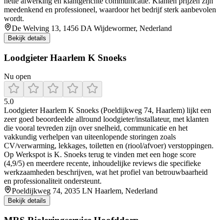
nette afwerking en klantgerichte communicatie. Klanten prijzen zijn
meedenkend en professioneel, waardoor het bedrijf sterk aanbevolen
wordt.
De Welving 13, 1456 DA Wijdewormer, Nederland
Bekijk details
Loodgieter Haarlem K Snoeks
Nu open
5.0
Loodgieter Haarlem K Snoeks (Poeldijkweg 74, Haarlem) lijkt een
zeer goed beoordeelde allround loodgieter/installateur, met klanten
die vooral tevreden zijn over snelheid, communicatie en het
vakkundig verhelpen van uiteenlopende storingen zoals
CV/verwarming, lekkages, toiletten en (riool/afvoer) verstoppingen.
Op Werkspot is K. Snoeks terug te vinden met een hoge score
(4,9/5) en meerdere recente, inhoudelijke reviews die specifieke
werkzaamheden beschrijven, wat het profiel van betrouwbaarheid
en professionaliteit ondersteunt.
Poeldijkweg 74, 2035 LN Haarlem, Nederland
Bekijk details