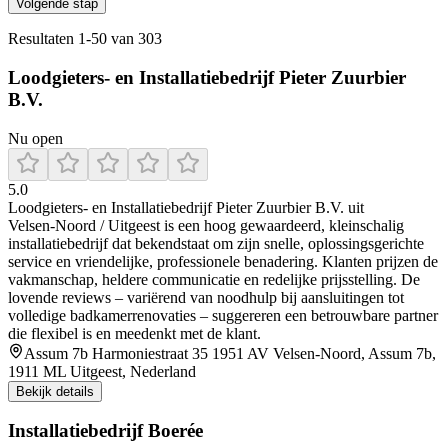
Volgende stap
Resultaten
1
-
50
van
303
Loodgieters- en Installatiebedrijf Pieter Zuurbier
B.V.
Nu open
5.0
Loodgieters‑ en Installatiebedrijf Pieter Zuurbier B.V. uit
Velsen‑Noord / Uitgeest is een hoog gewaardeerd, kleinschalig
installatiebedrijf dat bekendstaat om zijn snelle, oplossingsgerichte
service en vriendelijke, professionele benadering. Klanten prijzen de
vakmanschap, heldere communicatie en redelijke prijsstelling. De
lovende reviews – variërend van noodhulp bij aansluitingen tot
volledige badkamerrenovaties – suggereren een betrouwbare partner
die flexibel is en meedenkt met de klant.
Assum 7b Harmoniestraat 35 1951 AV Velsen-Noord, Assum 7b,
1911 ML Uitgeest, Nederland
Bekijk details
Installatiebedrijf Boerée