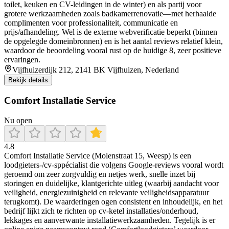
toilet, keuken en CV-leidingen in de winter) en als partij voor
grotere werkzaamheden zoals badkamerrenovatie—met herhaalde
complimenten voor professionaliteit, communicatie en
prijs/afhandeling. Wel is de externe webverificatie beperkt (binnen
de opgelegde domeinbronnen) en is het aantal reviews relatief klein,
waardoor de beoordeling vooral rust op de huidige 8, zeer positieve
ervaringen.
Vijfhuizerdijk 212, 2141 BK Vijfhuizen, Nederland
Bekijk details
Comfort Installatie Service
Nu open
4.8
Comfort Installatie Service (Molenstraat 15, Weesp) is een
loodgieters-/cv-sppécialist die volgens Google-reviews vooral wordt
geroemd om zeer zorgvuldig en netjes werk, snelle inzet bij
storingen en duidelijke, klantgerichte uitleg (waarbij aandacht voor
veiligheid, energiezuinigheid en relevante veiligheidsapparatuur
terugkomt). De waarderingen ogen consistent en inhoudelijk, en het
bedrijf lijkt zich te richten op cv-ketel installaties/onderhoud,
lekkages en aanverwante installatiewerkzaamheden. Tegelijk is er