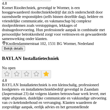
4.8
Kornet Riooltechniek, gevestigd te Wormer, is een
hooggewaardeerd riooltechniekbedrijf dat zich onderscheidt door
razendsnelle responstijden (zelfs binnen dezelfde dag), heldere en
vriendelijke communicatie, en vakmanschap bij complexe
rioolproblemen zoals verstoppingen, lekkages of
drainagedoorvoering. Hun professionele aanpak in combinatie met
persoonlijke betrokkenheid zorgt voor vertrouwen en gewaardeerde
samenwerking onder klanten.
Knollendammerstraat 102, 1531 BG Wormer, Nederland
Bekijk details
BAYLAN Installatietechniek
Nu open
4.8
BAYLAN Installatietechniek is een kleinschalig, professioneel
loodgieters- en installatietechniekbedrijf gevestigd in Zaandam
(Jaspersstraat 23) dat volgens klanten betrouwbaar werk levert, met
stipte afspraken, duidelijke communicatie en vakkundige uitvoering
van cv-ketelonderhoud en vervanging. Klanten waarderen de
zorgvuldige aanpak, eerlijk advies en het geruststellende