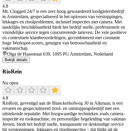
4.8
Mr. Clogged 24/7 is een zeer hoog gewaardeerd loodgietersbedrijf
in Amsterdam, gespecialiseerd in het oplossen van verstoppingen,
lekkages en rioolproblemen, inclusief inspecties met camera. Met
landelijke beschikbaarheid biedt het bedrijf snelle, professionele en
vriendelijke service tegen concurrerende tarieven. De vele positieve
en contextuele klantbeoordelingen, gecombineerd met constante
hoge Werkspot-scores, getuigen van betrouwbaarheid en
vakmanschap.
Olga de Haasstraat 639, 1095 PG Amsterdam, Nederland
Bekijk details
RioRein
Nu open
4.8
RioRein, gevestigd aan de Blanckerhofweg 30 in Alkmaar, is een
ervaren en gespecialiseerd riool- en ontstoppingsbedrijf met een
uitstekende reputatie. Met hoogwaardige technieken zoals camera-
inspectie en rookmachine, en persoonlijke begeleiding van vakman
Jeroen, biedt het bedrijf snelle, transparante en deskundige service
bij verstoppingen, lekkages en rioolinspecties – dat blijkt uit de