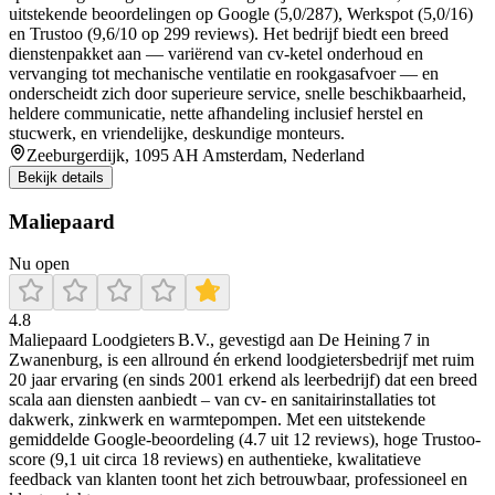
uitstekende beoordelingen op Google (5,0/287), Werkspot (5,0/16)
en Trustoo (9,6/10 op 299 reviews). Het bedrijf biedt een breed
dienstenpakket aan — variërend van cv-ketel onderhoud en
vervanging tot mechanische ventilatie en rookgasafvoer — en
onderscheidt zich door superieure service, snelle beschikbaarheid,
heldere communicatie, nette afhandeling inclusief herstel en
stucwerk, en vriendelijke, deskundige monteurs.
Zeeburgerdijk, 1095 AH Amsterdam, Nederland
Bekijk details
Maliepaard
Nu open
4.8
Maliepaard Loodgieters B.V., gevestigd aan De Heining 7 in
Zwanenburg, is een allround én erkend loodgietersbedrijf met ruim
20 jaar ervaring (en sinds 2001 erkend als leerbedrijf) dat een breed
scala aan diensten aanbiedt – van cv- en sanitairinstallaties tot
dakwerk, zinkwerk en warmtepompen. Met een uitstekende
gemiddelde Google-beoordeling (4.7 uit 12 reviews), hoge Trustoo-
score (9,1 uit circa 18 reviews) en authentieke, kwalitatieve
feedback van klanten toont het zich betrouwbaar, professioneel en