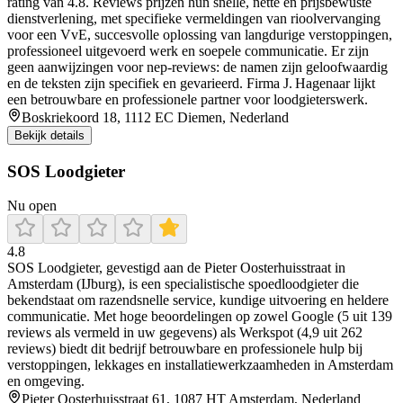
rating van 4.8. Reviews prijzen hun snelle, nette en prijsbewuste
dienstverlening, met specifieke vermeldingen van rioolvervanging
voor een VvE, succesvolle oplossing van langdurige verstoppingen,
professioneel uitgevoerd werk en soepele communicatie. Er zijn
geen aanwijzingen voor nep‑reviews: de namen zijn geloofwaardig
en de teksten zijn specifiek en gevarieerd. Firma J. Hagenaar lijkt
een betrouwbare en professionele partner voor loodgieterswerk.
Boskriekoord 18, 1112 EC Diemen, Nederland
Bekijk details
SOS Loodgieter
Nu open
4.8
SOS Loodgieter, gevestigd aan de Pieter Oosterhuisstraat in
Amsterdam (IJburg), is een specialistische spoedloodgieter die
bekendstaat om razendsnelle service, kundige uitvoering en heldere
communicatie. Met hoge beoordelingen op zowel Google (5 uit 139
reviews als vermeld in uw gegevens) als Werkspot (4,9 uit 262
reviews) biedt dit bedrijf betrouwbare en professionele hulp bij
verstoppingen, lekkages en installatiewerkzaamheden in Amsterdam
en omgeving.
Pieter Oosterhuisstraat 61, 1087 HT Amsterdam, Nederland