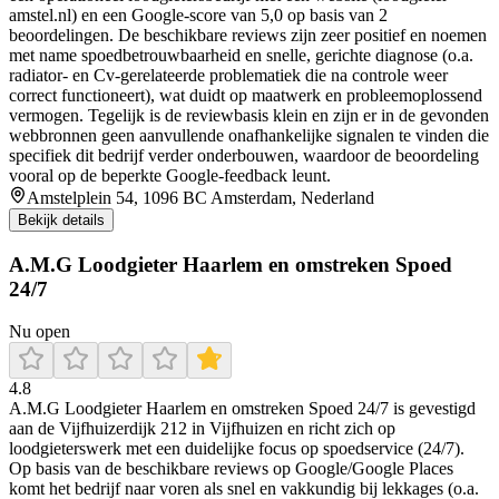
amstel.nl) en een Google-score van 5,0 op basis van 2
beoordelingen. De beschikbare reviews zijn zeer positief en noemen
met name spoedbetrouwbaarheid en snelle, gerichte diagnose (o.a.
radiator- en Cv-gerelateerde problematiek die na controle weer
correct functioneert), wat duidt op maatwerk en probleemoplossend
vermogen. Tegelijk is de reviewbasis klein en zijn er in de gevonden
webbronnen geen aanvullende onafhankelijke signalen te vinden die
specifiek dit bedrijf verder onderbouwen, waardoor de beoordeling
vooral op de beperkte Google-feedback leunt.
Amstelplein 54, 1096 BC Amsterdam, Nederland
Bekijk details
A.M.G Loodgieter Haarlem en omstreken Spoed
24/7
Nu open
4.8
A.M.G Loodgieter Haarlem en omstreken Spoed 24/7 is gevestigd
aan de Vijfhuizerdijk 212 in Vijfhuizen en richt zich op
loodgieterswerk met een duidelijke focus op spoedservice (24/7).
Op basis van de beschikbare reviews op Google/Google Places
komt het bedrijf naar voren als snel en vakkundig bij lekkages (o.a.