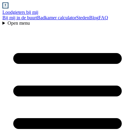
Loodgieters bij mij
Bij mij in de buurt
Badkamer calculator
Steden
Blog
FAQ
Open menu