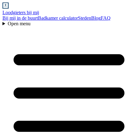
Loodgieters bij mij
Bij mij in de buurt
Badkamer calculator
Steden
Blog
FAQ
Open menu