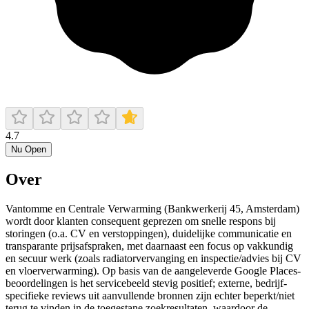
4.7
Nu Open
Over
Vantomme en Centrale Verwarming (Bankwerkerij 45, Amsterdam)
wordt door klanten consequent geprezen om snelle respons bij
storingen (o.a. CV en verstoppingen), duidelijke communicatie en
transparante prijsafspraken, met daarnaast een focus op vakkundig
en secuur werk (zoals radiatorvervanging en inspectie/advies bij CV
en vloerverwarming). Op basis van de aangeleverde Google Places-
beoordelingen is het servicebeeld stevig positief; externe, bedrijf-
specifieke reviews uit aanvullende bronnen zijn echter beperkt/niet
terug te vinden in de toegestane zoekresultaten, waardoor de