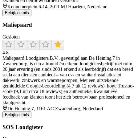
kwaliteit en betrouwbaarheid versterkt.
Kennemerplein 6-14, 2011 MJ Haarlem, Nederland
Bekijk details
Maliepaard
Gesloten
4.8
Maliepaard Loodgieters B.V., gevestigd aan De Heining 7 in
Zwanenburg, is een allround én erkend loodgietersbedrijf met ruim
20 jaar ervaring (en sinds 2001 erkend als leerbedrijf) dat een breed
scala aan diensten aanbiedt – van cv- en sanitairinstallaties tot
dakwerk, zinkwerk en warmtepompen. Met een uitstekende
gemiddelde Google-beoordeling (4.7 uit 12 reviews), hoge Trustoo-
score (9,1 uit circa 18 reviews) en authentieke, kwalitatieve
feedback van klanten toont het zich betrouwbaar, professioneel en
klantgericht.
De Heining 7, 1161 AC Zwanenburg, Nederland
Bekijk details
SOS Loodgieter