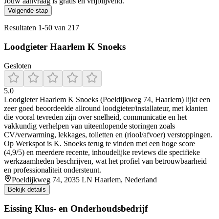
Jouw aanvraag is gratis en vrijblijvend.
Volgende stap
Resultaten
1
-
50
van
217
Loodgieter Haarlem K Snoeks
Gesloten
5.0
Loodgieter Haarlem K Snoeks (Poeldijkweg 74, Haarlem) lijkt een
zeer goed beoordeelde allround loodgieter/installateur, met klanten
die vooral tevreden zijn over snelheid, communicatie en het
vakkundig verhelpen van uiteenlopende storingen zoals
CV/verwarming, lekkages, toiletten en (riool/afvoer) verstoppingen.
Op Werkspot is K. Snoeks terug te vinden met een hoge score
(4,9/5) en meerdere recente, inhoudelijke reviews die specifieke
werkzaamheden beschrijven, wat het profiel van betrouwbaarheid
en professionaliteit ondersteunt.
Poeldijkweg 74, 2035 LN Haarlem, Nederland
Bekijk details
Eissing Klus- en Onderhoudsbedrijf