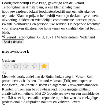
Loodgietersbedrijf Dave Page, gevestigd aan de Gerard
Terborgstraat in Amsterdam, is een kleinschalig maar
hooggewaardeerd lokaal loodgietersbedrijf met een uitstekende
reputatie. Klanten prijzen het bedrijf voor zijn deskundige en nette
uitvoering, heldere en vriendelijke communicatie, correcte prijs-
kwaliteitverhouding en persoonlijke service. De beperkte wachttijd
voor afspraken illustreert de hoge vraag en kwaliteit die het bedrijf
biedt.
Gerard Terborgstraat 6-III, 1071 TM Amsterdam, Nederland
Bekijk details
meeuwis.work
Gesloten
4.8
Meeuwis.work, actief aan de Buitenhuizerweg in Velsen‑Zuid,
presenteert zich als een allround vakman (Erik) met expertise in
loodgieterij, elektriciteit, sloten en algemene kluswerkzaamheden.
Klanten prijzen zijn betrouwbaarheid, oplossingsgerichtheid,
creativiteit en netheid. Met 20 Google‑reviews en een gemiddelde
van 5,0 weet hij een solide reputatie op te bouwen als veelzijdige
professional die afspraken nakomt en vakwerk levert.