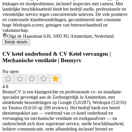
lekkages en rioolproblemen, inclusief inspecties met camera. Met
landelijke beschikbaarheid biedt het bedrijf snelle, professionele en
vriendelijke service tegen concurrerende tarieven. De vele positieve
en contextuele klantbeoordelingen, gecombineerd met constante
hoge Werkspot-scores, getuigen van betrouwbaarheid en
vakmanschap.
Olga de Haasstraat 639, 1095 PG Amsterdam, Nederland
Bekijk details
CV ketel onderhoud & CV Ketel vervangen |
Mechanische ventilatie | Bennycv
Nu open
4.8
BennyCV is een klantgerichte en professionele cv- en installatie-
specialist gevestigd aan de Zeeburgerdijk in Amsterdam, met
uitstekende beoordelingen op Google (5,0/287), Werkspot (5,0/16)
en Trustoo (9,6/10 op 299 reviews). Het bedrijf biedt een breed
dienstenpakket aan — variërend van cv-ketel onderhoud en
vervanging tot mechanische ventilatie en rookgasafvoer — en
onderscheidt zich door superieure service, snelle beschikbaarheid,
heldere communicatie, nette afhandeling inclusief herstel en