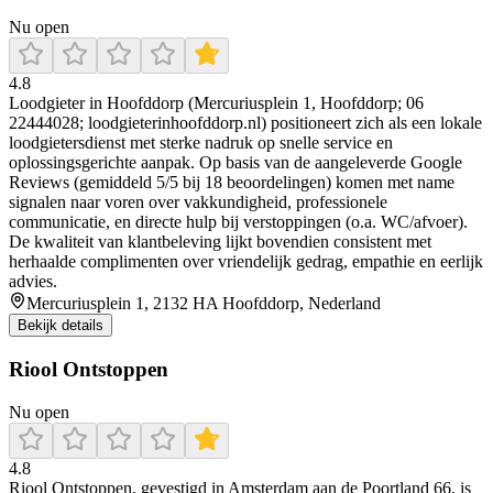
Nu open
4.8
Loodgieter in Hoofddorp (Mercuriusplein 1, Hoofddorp; 06
22444028; loodgieterinhoofddorp.nl) positioneert zich als een lokale
loodgietersdienst met sterke nadruk op snelle service en
oplossingsgerichte aanpak. Op basis van de aangeleverde Google
Reviews (gemiddeld 5/5 bij 18 beoordelingen) komen met name
signalen naar voren over vakkundigheid, professionele
communicatie, en directe hulp bij verstoppingen (o.a. WC/afvoer).
De kwaliteit van klantbeleving lijkt bovendien consistent met
herhaalde complimenten over vriendelijk gedrag, empathie en eerlijk
advies.
Mercuriusplein 1, 2132 HA Hoofddorp, Nederland
Bekijk details
Riool Ontstoppen
Nu open
4.8
Riool Ontstoppen, gevestigd in Amsterdam aan de Poortland 66, is