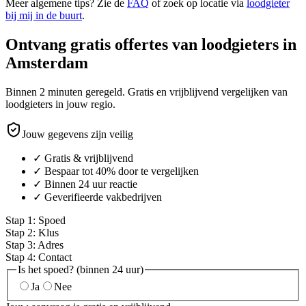
Meer algemene tips? Zie de
FAQ
of zoek op locatie via
loodgieter
bij mij in de buurt
.
Ontvang gratis offertes van loodgieters in
Amsterdam
Binnen 2 minuten geregeld. Gratis en vrijblijvend vergelijken van
loodgieters in jouw regio.
Jouw gegevens zijn veilig
✓ Gratis & vrijblijvend
✓ Bespaar tot 40% door te vergelijken
✓ Binnen 24 uur reactie
✓ Geverifieerde vakbedrijven
Stap
1
:
Spoed
Stap
2
:
Klus
Stap
3
:
Adres
Stap
4
:
Contact
Is het spoed? (binnen 24 uur)
Ja
Nee