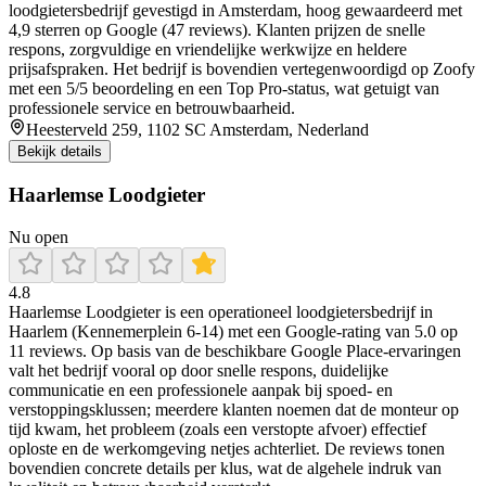
loodgietersbedrijf gevestigd in Amsterdam, hoog gewaardeerd met
4,9 sterren op Google (47 reviews). Klanten prijzen de snelle
respons, zorgvuldige en vriendelijke werkwijze en heldere
prijsafspraken. Het bedrijf is bovendien vertegenwoordigd op Zoofy
met een 5/5 beoordeling en een Top Pro-status, wat getuigt van
professionele service en betrouwbaarheid.
Heesterveld 259, 1102 SC Amsterdam, Nederland
Bekijk details
Haarlemse Loodgieter
Nu open
4.8
Haarlemse Loodgieter is een operationeel loodgietersbedrijf in
Haarlem (Kennemerplein 6-14) met een Google-rating van 5.0 op
11 reviews. Op basis van de beschikbare Google Place-ervaringen
valt het bedrijf vooral op door snelle respons, duidelijke
communicatie en een professionele aanpak bij spoed- en
verstoppingsklussen; meerdere klanten noemen dat de monteur op
tijd kwam, het probleem (zoals een verstopte afvoer) effectief
oploste en de werkomgeving netjes achterliet. De reviews tonen
bovendien concrete details per klus, wat de algehele indruk van