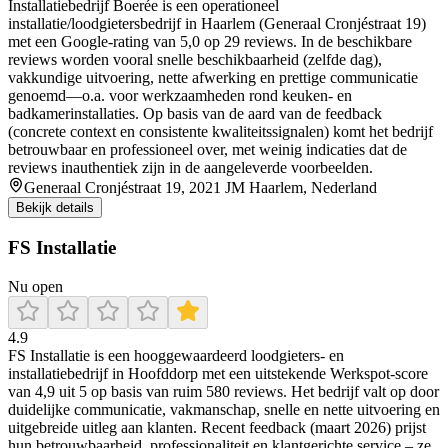
Installatiebedrijf Boerée is een operationeel
installatie/loodgietersbedrijf in Haarlem (Generaal Cronjéstraat 19)
met een Google-rating van 5,0 op 29 reviews. In de beschikbare
reviews worden vooral snelle beschikbaarheid (zelfde dag),
vakkundige uitvoering, nette afwerking en prettige communicatie
genoemd—o.a. voor werkzaamheden rond keuken- en
badkamerinstallaties. Op basis van de aard van de feedback
(concrete context en consistente kwaliteitssignalen) komt het bedrijf
betrouwbaar en professioneel over, met weinig indicaties dat de
reviews inauthentiek zijn in de aangeleverde voorbeelden.
Generaal Cronjéstraat 19, 2021 JM Haarlem, Nederland
Bekijk details
FS Installatie
Nu open
4.9
FS Installatie is een hooggewaardeerd loodgieters- en
installatiebedrijf in Hoofddorp met een uitstekende Werkspot-score
van 4,9 uit 5 op basis van ruim 580 reviews. Het bedrijf valt op door
duidelijke communicatie, vakmanschap, snelle en nette uitvoering en
uitgebreide uitleg aan klanten. Recent feedback (maart 2026) prijst
hun betrouwbaarheid, professionaliteit en klantgerichte service – ze