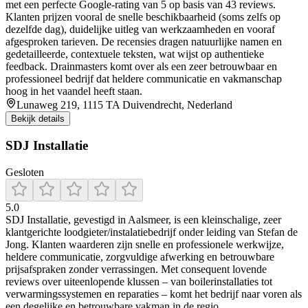
met een perfecte Google-rating van 5 op basis van 43 reviews.
Klanten prijzen vooral de snelle beschikbaarheid (soms zelfs op
dezelfde dag), duidelijke uitleg van werkzaamheden en vooraf
afgesproken tarieven. De recensies dragen natuurlijke namen en
gedetailleerde, contextuele teksten, wat wijst op authentieke
feedback. Drainmasters komt over als een zeer betrouwbaar en
professioneel bedrijf dat heldere communicatie en vakmanschap
hoog in het vaandel heeft staan.
Lunaweg 219, 1115 TA Duivendrecht, Nederland
Bekijk details
SDJ Installatie
Gesloten
5.0
SDJ Installatie, gevestigd in Aalsmeer, is een kleinschalige, zeer
klantgerichte loodgieter/instalatiebedrijf onder leiding van Stefan de
Jong. Klanten waarderen zijn snelle en professionele werkwijze,
heldere communicatie, zorgvuldige afwerking en betrouwbare
prijsafspraken zonder verrassingen. Met consequent lovende
reviews over uiteenlopende klussen – van boilerinstallaties tot
verwarmingssystemen en reparaties – komt het bedrijf naar voren als
een degelijke en betrouwbare vakman in de regio.