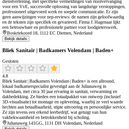
dienstverlening, met specifieke vermeldingen van rioolvervanging
voor een VvE, succesvolle oplossing van langdurige verstoppingen,
professioneel uitgevoerd werk en soepele communicatie. Er zijn
geen aanwijzingen voor nep‑reviews: de namen zijn geloofwaardig
en de teksten zijn specifiek en gevarieerd. Firma J. Hagenaar lijkt
een betrouwbare en professionele partner voor loodgieterswerk.
Boskriekoord 18, 1112 EC Diemen, Nederland
Bekijk details
Bliek Sanitair | Badkamers Volendam | Baden+
Gesloten
4.8
Bliek Sanitair | Badkamers Volendam | Baden+ is een allround,
lokaal badkamerspecialist gevestigd aan de Julianaweg in
Volendam, met circa 30 jaar ervaring in sanitair, verwarming en
dakbedekking. Ze bieden een totaalpakket van ontwerp (inclusief
3D‑visualisatie) tot montage en oplevering, waarbij ze veel waarde
hechten aan betaalbaarheid, stipte uitvoering en persoonlijke service.
Ze zijn tevens een erkend leerbedrijf, wat getuigt van hun
vakbekwaamheid en betrokkenheid bij scholing.
Julianaweg 141GG, 1131 DH Volendam, Nederland
Bekijk details