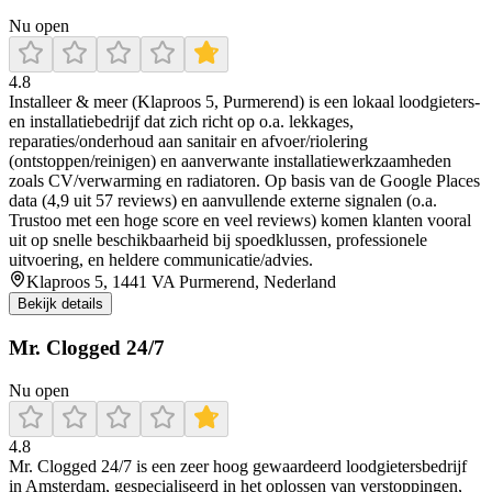
Nu open
4.8
Installeer & meer (Klaproos 5, Purmerend) is een lokaal loodgieters-
en installatiebedrijf dat zich richt op o.a. lekkages,
reparaties/onderhoud aan sanitair en afvoer/riolering
(ontstoppen/reinigen) en aanverwante installatiewerkzaamheden
zoals CV/verwarming en radiatoren. Op basis van de Google Places
data (4,9 uit 57 reviews) en aanvullende externe signalen (o.a.
Trustoo met een hoge score en veel reviews) komen klanten vooral
uit op snelle beschikbaarheid bij spoedklussen, professionele
uitvoering, en heldere communicatie/advies.
Klaproos 5, 1441 VA Purmerend, Nederland
Bekijk details
Mr. Clogged 24/7
Nu open
4.8
Mr. Clogged 24/7 is een zeer hoog gewaardeerd loodgietersbedrijf
in Amsterdam, gespecialiseerd in het oplossen van verstoppingen,