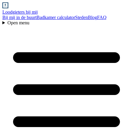
Loodgieters bij mij
Bij mij in de buurt
Badkamer calculator
Steden
Blog
FAQ
Open menu