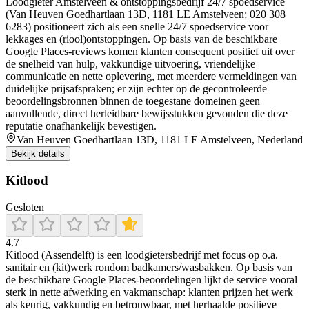
Loodgieter Amstelveen & ontstoppingsbedrijf 24/7 spoedservice
(Van Heuven Goedhartlaan 13D, 1181 LE Amstelveen; 020 308
6283) positioneert zich als een snelle 24/7 spoedservice voor
lekkages en (riool)ontstoppingen. Op basis van de beschikbare
Google Places-reviews komen klanten consequent positief uit over
de snelheid van hulp, vakkundige uitvoering, vriendelijke
communicatie en nette oplevering, met meerdere vermeldingen van
duidelijke prijsafspraken; er zijn echter op de gecontroleerde
beoordelingsbronnen binnen de toegestane domeinen geen
aanvullende, direct herleidbare bewijsstukken gevonden die deze
reputatie onafhankelijk bevestigen.
Van Heuven Goedhartlaan 13D, 1181 LE Amstelveen, Nederland
Bekijk details
Kitlood
Gesloten
4.7
Kitlood (Assendelft) is een loodgietersbedrijf met focus op o.a.
sanitair en (kit)werk rondom badkamers/wasbakken. Op basis van
de beschikbare Google Places-beoordelingen lijkt de service vooral
sterk in nette afwerking en vakmanschap: klanten prijzen het werk
als keurig, vakkundig en betrouwbaar, met herhaalde positieve