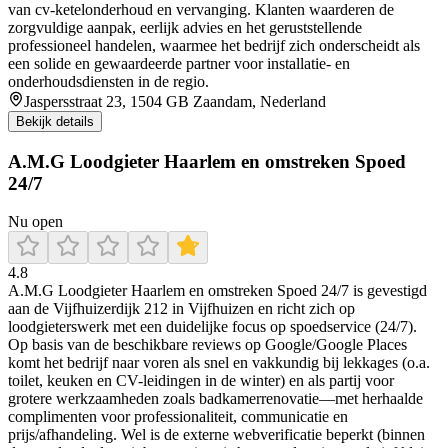
van cv-ketelonderhoud en vervanging. Klanten waarderen de
zorgvuldige aanpak, eerlijk advies en het geruststellende
professioneel handelen, waarmee het bedrijf zich onderscheidt als
een solide en gewaardeerde partner voor installatie- en
onderhoudsdiensten in de regio.
Jaspersstraat 23, 1504 GB Zaandam, Nederland
Bekijk details
A.M.G Loodgieter Haarlem en omstreken Spoed
24/7
Nu open
4.8
A.M.G Loodgieter Haarlem en omstreken Spoed 24/7 is gevestigd
aan de Vijfhuizerdijk 212 in Vijfhuizen en richt zich op
loodgieterswerk met een duidelijke focus op spoedservice (24/7).
Op basis van de beschikbare reviews op Google/Google Places
komt het bedrijf naar voren als snel en vakkundig bij lekkages (o.a.
toilet, keuken en CV-leidingen in de winter) en als partij voor
grotere werkzaamheden zoals badkamerrenovatie—met herhaalde
complimenten voor professionaliteit, communicatie en
prijs/afhandeling. Wel is de externe webverificatie beperkt (binnen