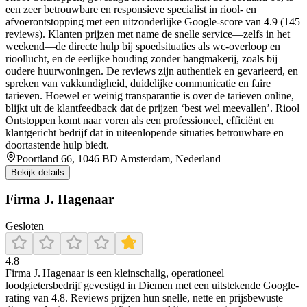
een zeer betrouwbare en responsieve specialist in riool- en
afvoerontstopping met een uitzonderlijke Google-score van 4.9 (145
reviews). Klanten prijzen met name de snelle service—zelfs in het
weekend—de directe hulp bij spoedsituaties als wc-overloop en
rioollucht, en de eerlijke houding zonder bangmakerij, zoals bij
oudere huurwoningen. De reviews zijn authentiek en gevarieerd, en
spreken van vakkundigheid, duidelijke communicatie en faire
tarieven. Hoewel er weinig transparantie is over de tarieven online,
blijkt uit de klantfeedback dat de prijzen ‘best wel meevallen’. Riool
Ontstoppen komt naar voren als een professioneel, efficiënt en
klantgericht bedrijf dat in uiteenlopende situaties betrouwbare en
doortastende hulp biedt.
Poortland 66, 1046 BD Amsterdam, Nederland
Bekijk details
Firma J. Hagenaar
Gesloten
4.8
Firma J. Hagenaar is een kleinschalig, operationeel
loodgietersbedrijf gevestigd in Diemen met een uitstekende Google-
rating van 4.8. Reviews prijzen hun snelle, nette en prijsbewuste