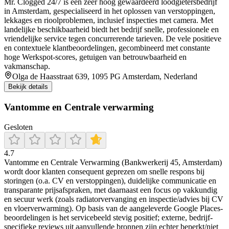
Mr. Clogged 24/7 is een zeer hoog gewaardeerd loodgietersbedrijf
in Amsterdam, gespecialiseerd in het oplossen van verstoppingen,
lekkages en rioolproblemen, inclusief inspecties met camera. Met
landelijke beschikbaarheid biedt het bedrijf snelle, professionele en
vriendelijke service tegen concurrerende tarieven. De vele positieve
en contextuele klantbeoordelingen, gecombineerd met constante
hoge Werkspot-scores, getuigen van betrouwbaarheid en
vakmanschap.
Olga de Haasstraat 639, 1095 PG Amsterdam, Nederland
Bekijk details
Vantomme en Centrale verwarming
Gesloten
4.7
Vantomme en Centrale Verwarming (Bankwerkerij 45, Amsterdam)
wordt door klanten consequent geprezen om snelle respons bij
storingen (o.a. CV en verstoppingen), duidelijke communicatie en
transparante prijsafspraken, met daarnaast een focus op vakkundig
en secuur werk (zoals radiatorvervanging en inspectie/advies bij CV
en vloerverwarming). Op basis van de aangeleverde Google Places-
beoordelingen is het servicebeeld stevig positief; externe, bedrijf-
specifieke reviews uit aanvullende bronnen zijn echter beperkt/niet