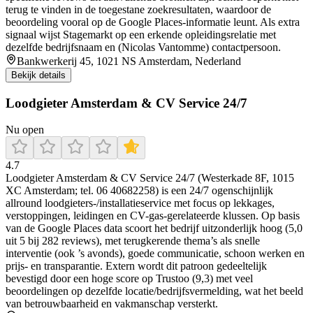
terug te vinden in de toegestane zoekresultaten, waardoor de
beoordeling vooral op de Google Places-informatie leunt. Als extra
signaal wijst Stagemarkt op een erkende opleidingsrelatie met
dezelfde bedrijfsnaam en (Nicolas Vantomme) contactpersoon.
Bankwerkerij 45, 1021 NS Amsterdam, Nederland
Bekijk details
Loodgieter Amsterdam & CV Service 24/7
Nu open
4.7
Loodgieter Amsterdam & CV Service 24/7 (Westerkade 8F, 1015
XC Amsterdam; tel. 06 40682258) is een 24/7 ogenschijnlijk
allround loodgieters-/installatieservice met focus op lekkages,
verstoppingen, leidingen en CV-gas-gerelateerde klussen. Op basis
van de Google Places data scoort het bedrijf uitzonderlijk hoog (5,0
uit 5 bij 282 reviews), met terugkerende thema’s als snelle
interventie (ook ’s avonds), goede communicatie, schoon werken en
prijs- en transparantie. Extern wordt dit patroon gedeeltelijk
bevestigd door een hoge score op Trustoo (9,3) met veel
beoordelingen op dezelfde locatie/bedrijfsvermelding, wat het beeld
van betrouwbaarheid en vakmanschap versterkt.