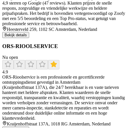
4,9 sterren op Google (47 reviews). Klanten prijzen de snelle
respons, zorgvuldige en vriendelijke werkwijze en heldere
prijsafspraken. Het bedrijf is bovendien vertegenwoordigd op Zoofy
met een 5/5 beoordeling en een Top Pro-status, wat getuigt van
professionele service en betrouwbaarheid.
Heesterveld 259, 1102 SC Amsterdam, Nederland
Bekijk details
ORS-RIOOLSERVICE
Nu open
4.9
ORS‑Rioolservice is een professionele en gecertificeerde
ontstoppingsdienst gevestigd in Amsterdam
(Kraijenhoffstraat 137A), die 24/7 bereikbaar is en vaste tarieven
hanteert met heldere afspraken. Klanten waarderen de snelle
responstijd, transparantie en kwaliteit, waarbij verstoppingen kundig
worden verholpen zonder verrassingen. De service omvat onder
meer camera‑inspectie, stankdetectie en reparaties en wordt
ondersteund door duidelijke online informatie en een hoge
klanttevredenheid.
Kraijenhoffstraat 137A, 1018 RG Amsterdam, Nederland