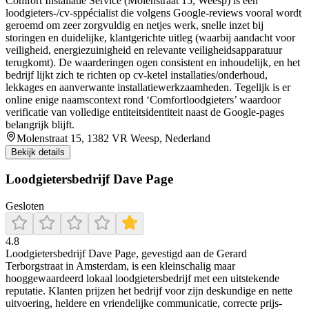
Comfort Installatie Service (Molenstraat 15, Weesp) is een
loodgieters-/cv-sppécialist die volgens Google-reviews vooral wordt
geroemd om zeer zorgvuldig en netjes werk, snelle inzet bij
storingen en duidelijke, klantgerichte uitleg (waarbij aandacht voor
veiligheid, energiezuinigheid en relevante veiligheidsapparatuur
terugkomt). De waarderingen ogen consistent en inhoudelijk, en het
bedrijf lijkt zich te richten op cv-ketel installaties/onderhoud,
lekkages en aanverwante installatiewerkzaamheden. Tegelijk is er
online enige naamscontext rond ‘Comfortloodgieters’ waardoor
verificatie van volledige entiteitsidentiteit naast de Google-pages
belangrijk blijft.
Molenstraat 15, 1382 VR Weesp, Nederland
Bekijk details
Loodgietersbedrijf Dave Page
Gesloten
4.8
Loodgietersbedrijf Dave Page, gevestigd aan de Gerard
Terborgstraat in Amsterdam, is een kleinschalig maar
hooggewaardeerd lokaal loodgietersbedrijf met een uitstekende
reputatie. Klanten prijzen het bedrijf voor zijn deskundige en nette
uitvoering, heldere en vriendelijke communicatie, correcte prijs-