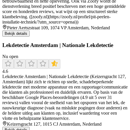
betrouwbaarheid en nette oplevering. Ook via Zoofy wordt de
dienstverlening breed positief beschreven met een hoge gemiddelde
score en honderden reviews, wat wijst op een structureel sterke
klantbeleving. ([zoofy.nl](https://zoofy.nl/profiel/pit-peelen-
installatie-techniek/?utm_source=openai))
Pieter Aertszstraat 109, 1074 VP Amsterdam, Nederland
Bekijk details
Lekdetectie Amsterdam | Nationale Lekdetectie
Nu open
4.6
Lekdetectie Amsterdam | Nationale Lekdetectie (Keizersgracht 127,
Amsterdam) lijkt zich te richten op snelle, schadebeperkende
lekdetectie met moderne apparatuur en een rapportage/communicatie
die klanten als professioneel en duidelijk ervaren. Op basis van de
beschikbare Google Places-beoordelingen (4.9 uit 5 over 31
reviews) vallen vooral de snelheid van het opsporen van het lek, de
nauwkeurige diagnose (vaak na mislukte pogingen door anderen) en
de heldere uitleg aan klanten op, inclusief waardering voor een
vlotte en behulpzame klantenservice.
Keizersgracht 127, 1015 CJ Amsterdam, Nederland
Bekijk details