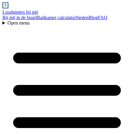
Loodgieters bij mij
Bij mij in de buurt
Badkamer calculator
Steden
Blog
FAQ
Open menu