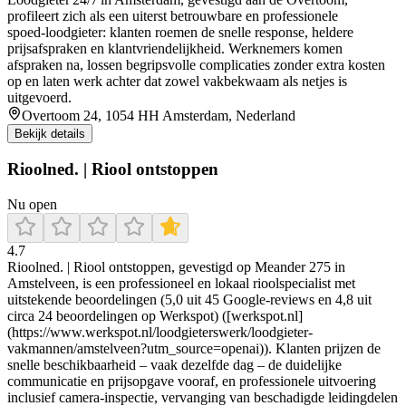
profileert zich als een uiterst betrouwbare en professionele
spoed‑loodgieter: klanten roemen de snelle response, heldere
prijsafspraken en klantvriendelijkheid. Werknemers komen
afspraken na, lossen begripsvolle complicaties zonder extra kosten
op en laten werk achter dat zowel vakbekwaam als netjes is
uitgevoerd.
Overtoom 24, 1054 HH Amsterdam, Nederland
Bekijk details
Rioolned. | Riool ontstoppen
Nu open
4.7
Rioolned. | Riool ontstoppen, gevestigd op Meander 275 in
Amstelveen, is een professioneel en lokaal rioolspecialist met
uitstekende beoordelingen (5,0 uit 45 Google-reviews en 4,8 uit
circa 24 beoordelingen op Werkspot) ([werkspot.nl]
(https://www.werkspot.nl/loodgieterswerk/loodgieter-
vakmannen/amstelveen?utm_source=openai)). Klanten prijzen de
snelle beschikbaarheid – vaak dezelfde dag – de duidelijke
communicatie en prijsopgave vooraf, en professionele uitvoering
inclusief camera-inspectie, vervanging van beschadigde leidingdelen