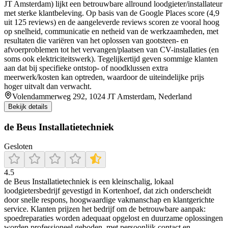
JT Amsterdam) lijkt een betrouwbare allround loodgieter/installateur
met sterke klantbeleving. Op basis van de Google Places score (4,9
uit 125 reviews) en de aangeleverde reviews scoren ze vooral hoog
op snelheid, communicatie en netheid van de werkzaamheden, met
resultaten die variëren van het oplossen van gootsteen- en
afvoerproblemen tot het vervangen/plaatsen van CV-installaties (en
soms ook elektriciteitswerk). Tegelijkertijd geven sommige klanten
aan dat bij specifieke ontstop- of noodklussen extra
meerwerk/kosten kan optreden, waardoor de uiteindelijke prijs
hoger uitvalt dan verwacht.
Volendammerweg 292, 1024 JT Amsterdam, Nederland
Bekijk details
de Beus Installatietechniek
Gesloten
4.5
de Beus Installatietechniek is een kleinschalig, lokaal
loodgietersbedrijf gevestigd in Kortenhoef, dat zich onderscheidt
door snelle respons, hoogwaardige vakmanschap en klantgerichte
service. Klanten prijzen het bedrijf om de betrouwbare aanpak:
spoedreparaties worden adequaat opgelost en duurzame oplossingen
worden professioneel geboden, met persoonlijk contact en