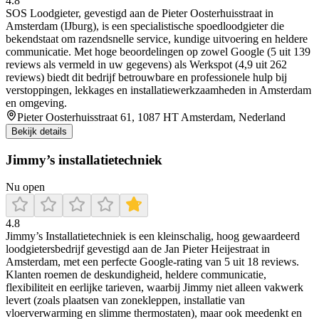
4.8
SOS Loodgieter, gevestigd aan de Pieter Oosterhuisstraat in
Amsterdam (IJburg), is een specialistische spoedloodgieter die
bekendstaat om razendsnelle service, kundige uitvoering en heldere
communicatie. Met hoge beoordelingen op zowel Google (5 uit 139
reviews als vermeld in uw gegevens) als Werkspot (4,9 uit 262
reviews) biedt dit bedrijf betrouwbare en professionele hulp bij
verstoppingen, lekkages en installatiewerkzaamheden in Amsterdam
en omgeving.
Pieter Oosterhuisstraat 61, 1087 HT Amsterdam, Nederland
Bekijk details
Jimmy’s installatietechniek
Nu open
4.8
Jimmy’s Installatietechniek is een kleinschalig, hoog gewaardeerd
loodgietersbedrijf gevestigd aan de Jan Pieter Heijestraat in
Amsterdam, met een perfecte Google-rating van 5 uit 18 reviews.
Klanten roemen de deskundigheid, heldere communicatie,
flexibiliteit en eerlijke tarieven, waarbij Jimmy niet alleen vakwerk
levert (zoals plaatsen van zonekleppen, installatie van
vloerverwarming en slimme thermostaten), maar ook meedenkt en