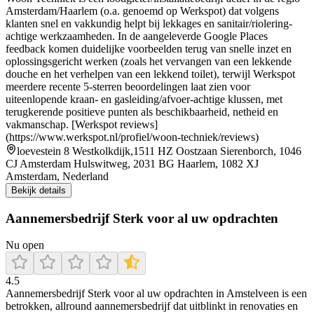
Amsterdam/Haarlem (o.a. genoemd op Werkspot) dat volgens
klanten snel en vakkundig helpt bij lekkages en sanitair/riolering-
achtige werkzaamheden. In de aangeleverde Google Places
feedback komen duidelijke voorbeelden terug van snelle inzet en
oplossingsgericht werken (zoals het vervangen van een lekkende
douche en het verhelpen van een lekkend toilet), terwijl Werkspot
meerdere recente 5-sterren beoordelingen laat zien voor
uiteenlopende kraan- en gasleiding/afvoer-achtige klussen, met
terugkerende positieve punten als beschikbaarheid, netheid en
vakmanschap. [Werkspot reviews]
(https://www.werkspot.nl/profiel/woon-techniek/reviews)
loevestein 8 Westkolkdijk,1511 HZ Oostzaan Sierenborch, 1046
CJ Amsterdam Hulswitweg, 2031 BG Haarlem, 1082 XJ
Amsterdam, Nederland
Bekijk details
Aannemersbedrijf Sterk voor al uw opdrachten
Nu open
4.5
Aannemersbedrijf Sterk voor al uw opdrachten in Amstelveen is een
betrokken, allround aannemersbedrijf dat uitblinkt in renovaties en