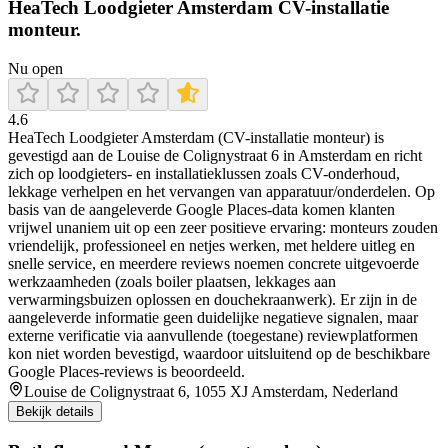
HeaTech Loodgieter Amsterdam CV-installatie
monteur.
Nu open
4.6
HeaTech Loodgieter Amsterdam (CV-installatie monteur) is
gevestigd aan de Louise de Colignystraat 6 in Amsterdam en richt
zich op loodgieters- en installatieklussen zoals CV-onderhoud,
lekkage verhelpen en het vervangen van apparatuur/onderdelen. Op
basis van de aangeleverde Google Places-data komen klanten
vrijwel unaniem uit op een zeer positieve ervaring: monteurs zouden
vriendelijk, professioneel en netjes werken, met heldere uitleg en
snelle service, en meerdere reviews noemen concrete uitgevoerde
werkzaamheden (zoals boiler plaatsen, lekkages aan
verwarmingsbuizen oplossen en douchekraanwerk). Er zijn in de
aangeleverde informatie geen duidelijke negatieve signalen, maar
externe verificatie via aanvullende (toegestane) reviewplatformen
kon niet worden bevestigd, waardoor uitsluitend op de beschikbare
Google Places-reviews is beoordeeld.
Louise de Colignystraat 6, 1055 XJ Amsterdam, Nederland
Bekijk details