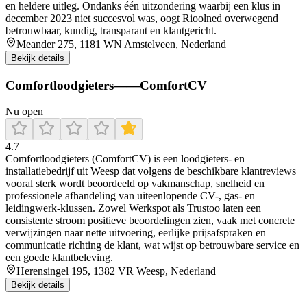
en heldere uitleg. Ondanks één uitzondering waarbij een klus in
december 2023 niet succesvol was, oogt Rioolned overwegend
betrouwbaar, kundig, transparant en klantgericht.
Meander 275, 1181 WN Amstelveen, Nederland
Bekijk details
Comfortloodgieters——ComfortCV
Nu open
4.7
Comfortloodgieters (ComfortCV) is een loodgieters- en
installatiebedrijf uit Weesp dat volgens de beschikbare klantreviews
vooral sterk wordt beoordeeld op vakmanschap, snelheid en
professionele afhandeling van uiteenlopende CV-, gas- en
leidingwerk-klussen. Zowel Werkspot als Trustoo laten een
consistente stroom positieve beoordelingen zien, vaak met concrete
verwijzingen naar nette uitvoering, eerlijke prijsafspraken en
communicatie richting de klant, wat wijst op betrouwbare service en
een goede klantbeleving.
Herensingel 195, 1382 VR Weesp, Nederland
Bekijk details