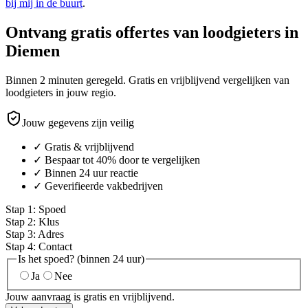
bij mij in de buurt
.
Ontvang gratis offertes van loodgieters in
Diemen
Binnen 2 minuten geregeld. Gratis en vrijblijvend vergelijken van
loodgieters in jouw regio.
Jouw gegevens zijn veilig
✓ Gratis & vrijblijvend
✓ Bespaar tot 40% door te vergelijken
✓ Binnen 24 uur reactie
✓ Geverifieerde vakbedrijven
Stap
1
:
Spoed
Stap
2
:
Klus
Stap
3
:
Adres
Stap
4
:
Contact
Is het spoed? (binnen 24 uur)
Ja
Nee
Jouw aanvraag is gratis en vrijblijvend.