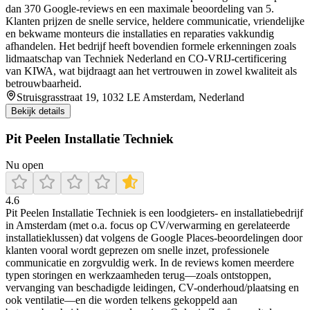
dan 370 Google‑reviews en een maximale beoordeling van 5.
Klanten prijzen de snelle service, heldere communicatie, vriendelijke
en bekwame monteurs die installaties en reparaties vakkundig
afhandelen. Het bedrijf heeft bovendien formele erkenningen zoals
lidmaatschap van Techniek Nederland en CO‑VRIJ‑certificering
van KIWA, wat bijdraagt aan het vertrouwen in zowel kwaliteit als
betrouwbaarheid.
Struisgrasstraat 19, 1032 LE Amsterdam, Nederland
Bekijk details
Pit Peelen Installatie Techniek
Nu open
4.6
Pit Peelen Installatie Techniek is een loodgieters- en installatiebedrijf
in Amsterdam (met o.a. focus op CV/verwarming en gerelateerde
installatieklussen) dat volgens de Google Places-beoordelingen door
klanten vooral wordt geprezen om snelle inzet, professionele
communicatie en zorgvuldig werk. In de reviews komen meerdere
typen storingen en werkzaamheden terug—zoals ontstoppen,
vervanging van beschadigde leidingen, CV-onderhoud/plaatsing en
ook ventilatie—en die worden telkens gekoppeld aan