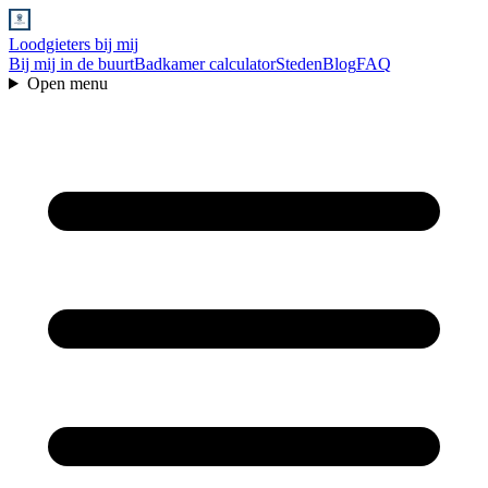
Loodgieters bij mij
Bij mij in de buurt
Badkamer calculator
Steden
Blog
FAQ
Open menu