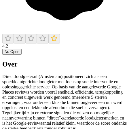
4.2
Nu Open
Over
Direct-loodgieter.nl (Amsterdam) positioneert zich als een
spoed/klantgerichte loodgieter met focus op snelle interventie en
oplossingsgerichte service. Op basis van de aangeleverde Google
Places reviews worden vooral snelheid, efficiëntie, terugkoppeling
en concreet uitgewerk werk genoemd (meerdere 5-sterren
ervaringen, waaronder een klus die binnen ongeveer een uur werd
opgelost en een lekkende afvoerbuis die snel is vervangen).
Tegelijkertijd zijn er externe signalen die wijzen op mogelijke
naamverwarring binnen “direct”-gerelateerde loodgietersmerken en
is het Google-reviewaantal relatief klein, waardoor de score ondanks
de sterke feedback iets minder robuust is.