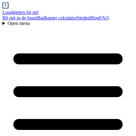
Loodgieters bij mij
Bij mij in de buurt
Badkamer calculator
Steden
Blog
FAQ
Open menu