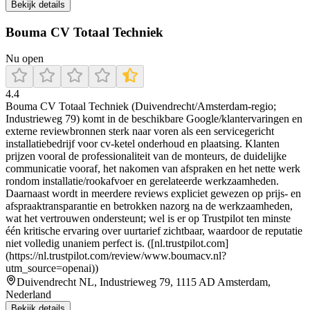
Bekijk details
Bouma CV Totaal Techniek
Nu open
4.4
Bouma CV Totaal Techniek (Duivendrecht/Amsterdam-regio;
Industrieweg 79) komt in de beschikbare Google/klantervaringen en
externe reviewbronnen sterk naar voren als een servicegericht
installatiebedrijf voor cv-ketel onderhoud en plaatsing. Klanten
prijzen vooral de professionaliteit van de monteurs, de duidelijke
communicatie vooraf, het nakomen van afspraken en het nette werk
rondom installatie/rookafvoer en gerelateerde werkzaamheden.
Daarnaast wordt in meerdere reviews expliciet gewezen op prijs- en
afspraaktransparantie en betrokken nazorg na de werkzaamheden,
wat het vertrouwen ondersteunt; wel is er op Trustpilot ten minste
één kritische ervaring over uurtarief zichtbaar, waardoor de reputatie
niet volledig unaniem perfect is. ([nl.trustpilot.com]
(https://nl.trustpilot.com/review/www.boumacv.nl?
utm_source=openai))
Duivendrecht NL, Industrieweg 79, 1115 AD Amsterdam,
Nederland
Bekijk details