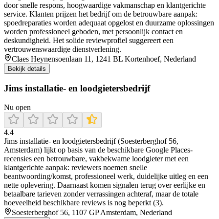
door snelle respons, hoogwaardige vakmanschap en klantgerichte
service. Klanten prijzen het bedrijf om de betrouwbare aanpak:
spoedreparaties worden adequaat opgelost en duurzame oplossingen
worden professioneel geboden, met persoonlijk contact en
deskundigheid. Het solide reviewprofiel suggereert een
vertrouwenswaardige dienstverlening.
Claes Heynensoenlaan 11, 1241 BL Kortenhoef, Nederland
Bekijk details
Jims installatie- en loodgietersbedrijf
Nu open
4.4
Jims installatie- en loodgietersbedrijf (Soesterberghof 56,
Amsterdam) lijkt op basis van de beschikbare Google Places-
recensies een betrouwbare, vakbekwame loodgieter met een
klantgerichte aanpak: reviewers noemen snelle
beantwoording/komst, professioneel werk, duidelijke uitleg en een
nette oplevering. Daarnaast komen signalen terug over eerlijke en
betaalbare tarieven zonder verrassingen achteraf, maar de totale
hoeveelheid beschikbare reviews is nog beperkt (3).
Soesterberghof 56, 1107 GP Amsterdam, Nederland