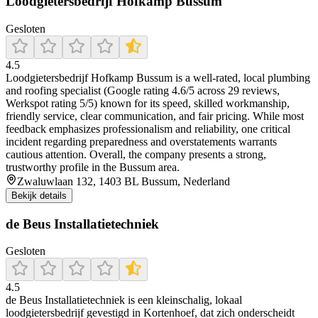
Loodgietersbedrijf Hofkamp Bussum
Gesloten
4.5
Loodgietersbedrijf Hofkamp Bussum is a well‑rated, local plumbing
and roofing specialist (Google rating 4.6/5 across 29 reviews,
Werkspot rating 5/5) known for its speed, skilled workmanship,
friendly service, clear communication, and fair pricing. While most
feedback emphasizes professionalism and reliability, one critical
incident regarding preparedness and overstatements warrants
cautious attention. Overall, the company presents a strong,
trustworthy profile in the Bussum area.
Zwaluwlaan 132, 1403 BL Bussum, Nederland
Bekijk details
de Beus Installatietechniek
Gesloten
4.5
de Beus Installatietechniek is een kleinschalig, lokaal
loodgietersbedrijf gevestigd in Kortenhoef, dat zich onderscheidt