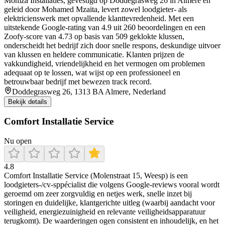
Momza Installaties, gevestigd op Doddegrasweg 26 in Almere en
geleid door Mohamed Mzaita, levert zowel loodgieter- als
elektricienswerk met opvallende klanttevredenheid. Met een
uitstekende Google-rating van 4.9 uit 260 beoordelingen en een
Zoofy-score van 4.73 op basis van 509 geklokte klussen,
onderscheidt het bedrijf zich door snelle respons, deskundige uitvoer
van klussen en heldere communicatie. Klanten prijzen de
vakkundigheid, vriendelijkheid en het vermogen om problemen
adequaat op te lossen, wat wijst op een professioneel en
betrouwbaar bedrijf met bewezen track record.
Doddegrasweg 26, 1313 BA Almere, Nederland
Bekijk details
Comfort Installatie Service
Nu open
4.8
Comfort Installatie Service (Molenstraat 15, Weesp) is een
loodgieters-/cv-sppécialist die volgens Google-reviews vooral wordt
geroemd om zeer zorgvuldig en netjes werk, snelle inzet bij
storingen en duidelijke, klantgerichte uitleg (waarbij aandacht voor
veiligheid, energiezuinigheid en relevante veiligheidsapparatuur
terugkomt). De waarderingen ogen consistent en inhoudelijk, en het