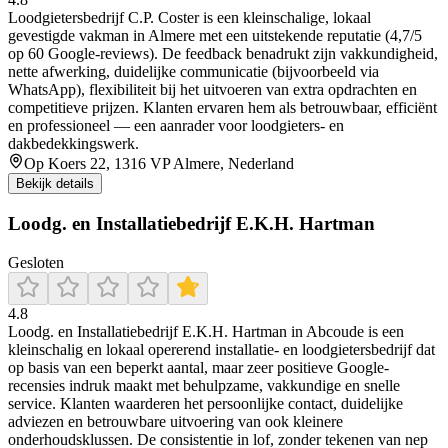
Loodgietersbedrijf C.P. Coster is een kleinschalige, lokaal
gevestigde vakman in Almere met een uitstekende reputatie (4,7/5
op 60 Google-reviews). De feedback benadrukt zijn vakkundigheid,
nette afwerking, duidelijke communicatie (bijvoorbeeld via
WhatsApp), flexibiliteit bij het uitvoeren van extra opdrachten en
competitieve prijzen. Klanten ervaren hem als betrouwbaar, efficiënt
en professioneel — een aanrader voor loodgieters- en
dakbedekkingswerk.
Op Koers 22, 1316 VP Almere, Nederland
Bekijk details
Loodg. en Installatiebedrijf E.K.H. Hartman
Gesloten
4.8
Loodg. en Installatiebedrijf E.K.H. Hartman in Abcoude is een
kleinschalig en lokaal opererend installatie- en loodgietersbedrijf dat
op basis van een beperkt aantal, maar zeer positieve Google-
recensies indruk maakt met behulpzame, vakkundige en snelle
service. Klanten waarderen het persoonlijke contact, duidelijke
adviezen en betrouwbare uitvoering van ook kleinere
onderhoudsklussen. De consistentie in lof, zonder tekenen van nep