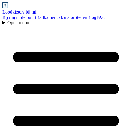
Loodgieters bij mij
Bij mij in de buurt
Badkamer calculator
Steden
Blog
FAQ
Open menu