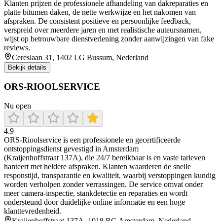
Klanten prijzen de professionele afhandeling van dakreparaties en
platte bitumen daken, de nette werkwijze en het nakomen van
afspraken. De consistent positieve en persoonlijke feedback,
verspreid over meerdere jaren en met realistische auteursnamen,
wijst op betrouwbare dienstverlening zonder aanwijzingen van fake
reviews.
Cereslaan 31, 1402 LG Bussum, Nederland
Bekijk details
ORS-RIOOLSERVICE
Nu open
4.9
ORS‑Rioolservice is een professionele en gecertificeerde
ontstoppingsdienst gevestigd in Amsterdam
(Kraijenhoffstraat 137A), die 24/7 bereikbaar is en vaste tarieven
hanteert met heldere afspraken. Klanten waarderen de snelle
responstijd, transparantie en kwaliteit, waarbij verstoppingen kundig
worden verholpen zonder verrassingen. De service omvat onder
meer camera‑inspectie, stankdetectie en reparaties en wordt
ondersteund door duidelijke online informatie en een hoge
klanttevredenheid.
Kraijenhoffstraat 137A, 1018 RG Amsterdam, Nederland