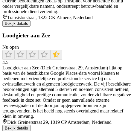
externe beoordelingen (zoals op Trustpilot voor hetzelfde bedrijf
onder vergelijkbare namen), onderstreept betrouwbaarheid en
professionele dienstverlening.
Transistorstraat, 1322 CK Almere, Nederland
Bekijk details
Loodgieter aan Zee
Nu open
4.5
Loodgieter aan Zee (Dick Greinerstraat 29, Amsterdam) lijkt op
basis van de beschikbare Google Places-data vooral klanten te
bedienen met vriendelijke en professionele service bij o.a.
cv/installatiewerk en algemeen loodgieterswerk. De vijf beschikbare
beoordelingen zijn allemaal 5-sterren en noemen consistent netheid,
deskundigheid en prettige communicatie, zonder zichtbare negatieve
feedback in deze set. Omdat er geen aanvullende externe
reviewsignalen uit de door jou opgegeven bronnen zijn
teruggevonden, is het beeld nog steeds overtuigend maar relatief
klein in omvang.
Dick Greinerstraat 29, 1019 CP Amsterdam, Nederland
Bekijk details