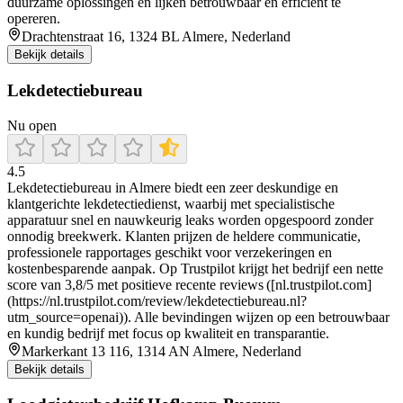
duurzame oplossingen en lijken betrouwbaar en efficiënt te
opereren.
Drachtenstraat 16, 1324 BL Almere, Nederland
Bekijk details
Lekdetectiebureau
Nu open
4.5
Lekdetectiebureau in Almere biedt een zeer deskundige en
klantgerichte lekdetectiedienst, waarbij met specialistische
apparatuur snel en nauwkeurig leaks worden opgespoord zonder
onnodig breekwerk. Klanten prijzen de heldere communicatie,
professionele rapportages geschikt voor verzekeringen en
kostenbesparende aanpak. Op Trustpilot krijgt het bedrijf een nette
score van 3,8/5 met positieve recente reviews ([nl.trustpilot.com]
(https://nl.trustpilot.com/review/lekdetectiebureau.nl?
utm_source=openai)). Alle bevindingen wijzen op een betrouwbaar
en kundig bedrijf met focus op kwaliteit en transparantie.
Markerkant 13 116, 1314 AN Almere, Nederland
Bekijk details