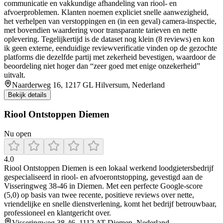
communicatie en vakkundige afhandeling van riool- en
afvoerproblemen. Klanten noemen expliciet snelle aanwezigheid,
het verhelpen van verstoppingen en (in een geval) camera-inspectie,
met bovendien waardering voor transparante tarieven en nette
oplevering. Tegelijkertijd is de dataset nog klein (8 reviews) en kon
ik geen externe, eenduidige reviewverificatie vinden op de gezochte
platforms die dezelfde partij met zekerheid bevestigen, waardoor de
beoordeling niet hoger dan “zeer goed met enige onzekerheid”
uitvalt.
Naarderweg 16, 1217 GL Hilversum, Nederland
Bekijk details
Riool Ontstoppen Diemen
Nu open
4.0
Riool Ontstoppen Diemen is een lokaal werkend loodgietersbedrijf
gespecialiseerd in riool- en afvoerontstopping, gevestigd aan de
Visseringweg 38‑46 in Diemen. Met een perfecte Google‑score
(5,0) op basis van twee recente, positieve reviews over nette,
vriendelijke en snelle dienstverlening, komt het bedrijf betrouwbaar,
professioneel en klantgericht over.
Visseringweg 38-46, 1112 AT Diemen, Nederland