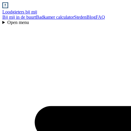
Loodgieters bij mij
Bij mij in de buurt
Badkamer calculator
Steden
Blog
FAQ
Open menu