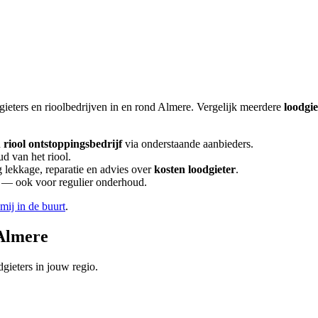
gieters en rioolbedrijven in en rond
Almere
. Vergelijk meerdere
loodgi
n
riool ontstoppingsbedrijf
via onderstaande aanbieders.
d van het riool.
lekkage, reparatie en advies over
kosten loodgieter
.
en — ook voor regulier onderhoud.
 mij in de buurt
.
Almere
gieters in jouw regio.