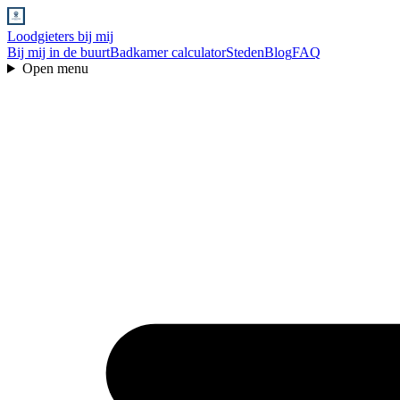
Loodgieters bij mij
Bij mij in de buurt
Badkamer calculator
Steden
Blog
FAQ
Open menu