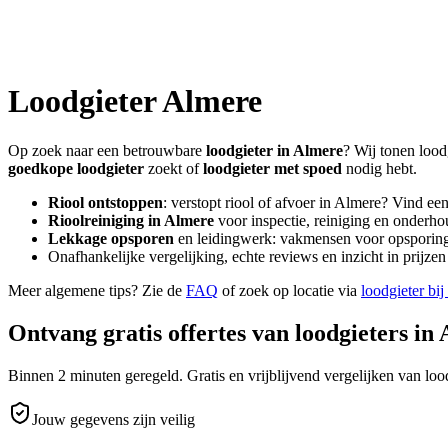
Loodgieter
Almere
Op zoek naar een betrouwbare
loodgieter in
Almere
? Wij tonen lood
goedkope loodgieter
zoekt of
loodgieter met spoed
nodig hebt.
Riool ontstoppen
: verstopt riool of afvoer in
Almere
? Vind ee
Rioolreiniging in
Almere
voor inspectie, reiniging en onderhou
Lekkage opsporen
en leidingwerk: vakmensen voor opsporing 
Onafhankelijke vergelijking, echte reviews en inzicht in prijz
Meer algemene tips? Zie de
FAQ
of zoek op locatie via
loodgieter bij
Ontvang gratis offertes van loodgieters in
Binnen 2 minuten geregeld. Gratis en vrijblijvend vergelijken van lood
Jouw gegevens zijn veilig