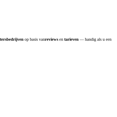
etersbedrijven
op basis van
reviews
en
tarieven
— handig als u een