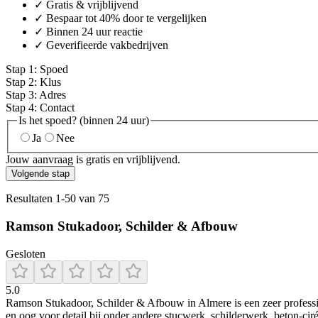
✓ Gratis & vrijblijvend
✓ Bespaar tot 40% door te vergelijken
✓ Binnen 24 uur reactie
✓ Geverifieerde vakbedrijven
Stap
1
:
Spoed
Stap
2
:
Klus
Stap
3
:
Adres
Stap
4
:
Contact
Is het spoed? (binnen 24 uur)
Ja
Nee
Jouw aanvraag is gratis en vrijblijvend.
Volgende stap
Resultaten
1
-
50
van
75
Ramson Stukadoor, Schilder & Afbouw
Gesloten
5.0
Ramson Stukadoor, Schilder & Afbouw in Almere is een zeer professione
en oog voor detail bij onder andere stucwerk, schilderwerk, beton‑ciré