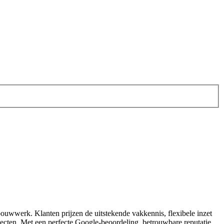
fbouwwerk. Klanten prijzen de uitstekende vakkennis, flexibele inzet
rojecten. Met een perfecte Google‑beoordeling, betrouwbare reputatie