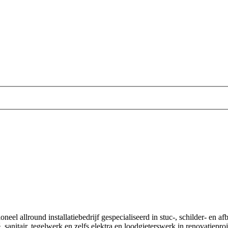
el allround installatiebedrijf gespecialiseerd in stuc-, schilder- en a
, sanitair, tegelwerk en zelfs elektra en loodgieterswerk in renovatiep