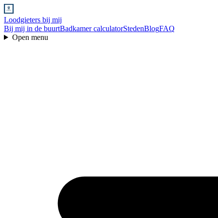
Loodgieters bij mij
Bij mij in de buurt
Badkamer calculator
Steden
Blog
FAQ
Open menu