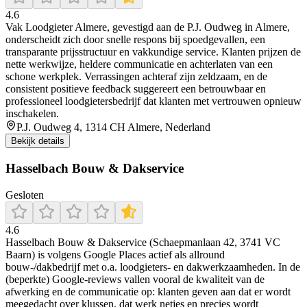
4.6
Vak Loodgieter Almere, gevestigd aan de P.J. Oudweg in Almere,
onderscheidt zich door snelle respons bij spoedgevallen, een
transparante prijsstructuur en vakkundige service. Klanten prijzen de
nette werkwijze, heldere communicatie en achterlaten van een
schone werkplek. Verrassingen achteraf zijn zeldzaam, en de
consistent positieve feedback suggereert een betrouwbaar en
professioneel loodgietersbedrijf dat klanten met vertrouwen opnieuw
inschakelen.
P.J. Oudweg 4, 1314 CH Almere, Nederland
Bekijk details
Hasselbach Bouw & Dakservice
Gesloten
4.6
Hasselbach Bouw & Dakservice (Schaepmanlaan 42, 3741 VC
Baarn) is volgens Google Places actief als allround
bouw-/dakbedrijf met o.a. loodgieters- en dakwerkzaamheden. In de
(beperkte) Google-reviews vallen vooral de kwaliteit van de
afwerking en de communicatie op: klanten geven aan dat er wordt
meegedacht over klussen, dat werk netjes en precies wordt