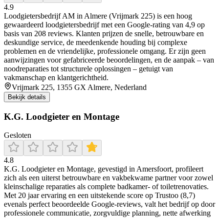
4.9
Loodgietersbedrijf AM in Almere (Vrijmark 225) is een hoog
gewaardeerd loodgietersbedrijf met een Google-rating van 4,9 op
basis van 208 reviews. Klanten prijzen de snelle, betrouwbare en
deskundige service, de meedenkende houding bij complexe
problemen en de vriendelijke, professionele omgang. Er zijn geen
aanwijzingen voor gefabriceerde beoordelingen, en de aanpak – van
noodreparaties tot structurele oplossingen – getuigt van
vakmanschap en klantgerichtheid.
Vrijmark 225, 1355 GX Almere, Nederland
Bekijk details
K.G. Loodgieter en Montage
Gesloten
4.8
K.G. Loodgieter en Montage, gevestigd in Amersfoort, profileert
zich als een uiterst betrouwbare en vakbekwame partner voor zowel
kleinschalige reparaties als complete badkamer‑ of toiletrenovaties.
Met 20 jaar ervaring en een uitstekende score op Trustoo (8,7)
evenals perfect beoordeelde Google‑reviews, valt het bedrijf op door
professionele communicatie, zorgvuldige planning, nette afwerking