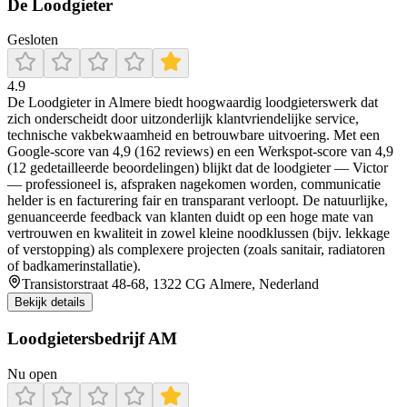
De Loodgieter
Gesloten
4.9
De Loodgieter in Almere biedt hoogwaardig loodgieterswerk dat
zich onderscheidt door uitzonderlijk klantvriendelijke service,
technische vakbekwaamheid en betrouwbare uitvoering. Met een
Google-score van 4,9 (162 reviews) en een Werkspot-score van 4,9
(12 gedetailleerde beoordelingen) blijkt dat de loodgieter — Victor
— professioneel is, afspraken nagekomen worden, communicatie
helder is en facturering fair en transparant verloopt. De natuurlijke,
genuanceerde feedback van klanten duidt op een hoge mate van
vertrouwen en kwaliteit in zowel kleine noodklussen (bijv. lekkage
of verstopping) als complexere projecten (zoals sanitair, radiatoren
of badkamerinstallatie).
Transistorstraat 48-68, 1322 CG Almere, Nederland
Bekijk details
Loodgietersbedrijf AM
Nu open