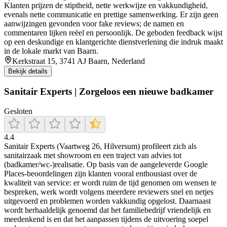
Klanten prijzen de stiptheid, nette werkwijze en vakkundigheid,
evenals nette communicatie en prettige samenwerking. Er zijn geen
aanwijzingen gevonden voor fake reviews; de namen en
commentaren lijken reëel en persoonlijk. De geboden feedback wijst
op een deskundige en klantgerichte dienstverlening die indruk maakt
in de lokale markt van Baarn.
Kerkstraat 15, 3741 AJ Baarn, Nederland
Bekijk details
Sanitair Experts | Zorgeloos een nieuwe badkamer
Gesloten
4.4
Sanitair Experts (Vaartweg 26, Hilversum) profileert zich als
sanitairzaak met showroom en een traject van advies tot
(badkamer/wc-)realisatie. Op basis van de aangeleverde Google
Places-beoordelingen zijn klanten vooral enthousiast over de
kwaliteit van service: er wordt ruim de tijd genomen om wensen te
bespreken, werk wordt volgens meerdere reviewers snel en netjes
uitgevoerd en problemen worden vakkundig opgelost. Daarnaast
wordt herhaaldelijk genoemd dat het familiebedrijf vriendelijk en
meedenkend is en dat het aanpassen tijdens de uitvoering soepel