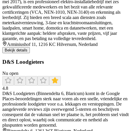
mei 2017), is een professioneel elektro‑installatiebedrijf met zes
gekwalificeerde medewerkers en het bezit van alle relevante
certificeringen (VCA, NEN‑1010, NEN‑3140) en erkenning als
leerbedrijf. Zij bieden een breed scala aan diensten zoals
meterkastvernieuwing, 3‑fase en krachtstroomaansluitingen,
laadpalen, smart home, domotica en datanetwerken, met een
klantgerichte aanpak: heldere afspraken, vaste prijzen, vijf jaar
garantie, en pas betaling na volledige tevredenheid.
Arminiushof 11, 1216 KC Hilversum, Nederland
Bekijk details
D&S Loodgieters
Nu open
4.8
D&S Loodgieters (Binnendelta 6, Blaricum) komt in de Google
Places-beoordelingen sterk naar voren als een snelle, vriendelijke en
professionele loodgieter voor o.a. lekkages en verstoppingen. De
aangeleverde reviews zijn overwegend 5-sterren en beschrijven
consequent dat de vakman snel ter plaatse is, het probleem snel vindt
en direct oplost, waarbij ook communicatie en netheid als
pluspunten worden genoemd.
Binnendelta 6, 1261 WZ Blaricum, Nederland