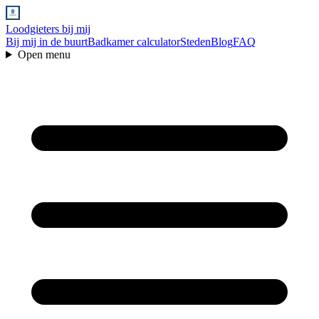
Loodgieters bij mij
Bij mij in de buurt
Badkamer calculator
Steden
Blog
FAQ
Open menu