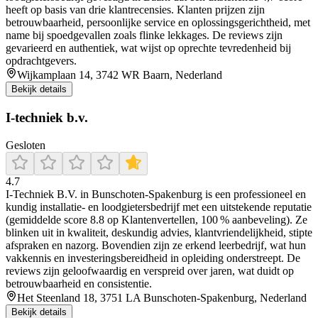
heeft op basis van drie klantrecensies. Klanten prijzen zijn
betrouwbaarheid, persoonlijke service en oplossingsgerichtheid, met
name bij spoedgevallen zoals flinke lekkages. De reviews zijn
gevarieerd en authentiek, wat wijst op oprechte tevredenheid bij
opdrachtgevers.
Wijkamplaan 14, 3742 WR Baarn, Nederland
Bekijk details
I-techniek b.v.
Gesloten
4.7
I-Techniek B.V. in Bunschoten‑Spakenburg is een professioneel en
kundig installatie- en loodgietersbedrijf met een uitstekende reputatie
(gemiddelde score 8.8 op Klantenvertellen, 100 % aanbeveling). Ze
blinken uit in kwaliteit, deskundig advies, klantvriendelijkheid, stipte
afspraken en nazorg. Bovendien zijn ze erkend leerbedrijf, wat hun
vakkennis en investeringsbereidheid in opleiding onderstreept. De
reviews zijn geloofwaardig en verspreid over jaren, wat duidt op
betrouwbaarheid en consistentie.
Het Steenland 18, 3751 LA Bunschoten-Spakenburg, Nederland
Bekijk details