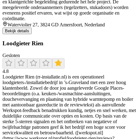
en klantgerichte begeleiding gedurende het hele project. De
meegeleverde onderaannemers (tegelzetters, stukadoors) worden
eveneens positief ervaren, wat wijst op goede organisatie en
coördinatie.
Waterviolier 27, 3824 GD Amersfoort, Nederland
Bekijk details
Loodgieter Rien
Gesloten
4.8
Loodgieter Rien (rr-installatie.nl) is een operationeel
loodgieters-/installatiebedrijf in ’s-Graveland met een zeer hoog
klantenbeeld. Zowel de door jou aangeleverde Google Places-
beoordelingen (o.a. keuken-/wasmachine-aansluitingen,
douchevervanging en plaatsing van hybride warmtepomp en boiler
met aantoonbaar gasreductie in de reviewtekst) als aanvullende
Werkspot-feedback benadrukken kundig, netjes en snel werken, met
duidelijke communicatie over opties en kosten. Op basis van de
sterke 5-sterren signalen en het ontbreken van negatieve of
twijfelsachtige patronen geef ik het bedrijf een hoge score voor
servicekwaliteit en betrouwbaarheid. ([werkspot.nl]
(https://www.werkspot.nl/profiel/loodgieter-rien/reviews?