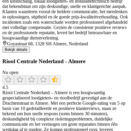
een kleinschalig, lokaal loodgieters- en installatietechnisch bedrijf
dat bekendstaat om zijn deskundige, snelle en klantgerichte aanpak.
Klanten waarderen vooral de heldere communicatie, het meedenken
in oplossingen, stiptheid en de goede prijs‑kwaliteitverhouding. Ook
incidenten zoals een waterschade werden professioneel afgehandeld
met volledige compensatie. Gezien de consistente positieve reviews
en de professionele reputatie, levert het bedrijf betrouwbare en
hoogwaardige dienstverlening.
Goyastraat 68, 1328 SH Almere, Nederland
Bekijk details
Riool Centrale Nederland - Almere
Nu open
4.5
Riool Centrale Nederland – Almere is een hoogwaardig
gespecialiseerd loodgieters- en rioolbedrijf gevestigd aan de
Drachtenstraat in Almere. Met een perfecte Google-rating van 5 op
basis van 10 gedetailleerde en positieve klantreviews, staan ze
bekend om hun snelle respons (soms binnen 30 minuten),
deskundigheid bij complexe rioleringsproblemen, duidelijke
communicatie en het vermogen om grote reparaties binnen één
werkdag af te ronden. Ze komen professioneel over, leveren