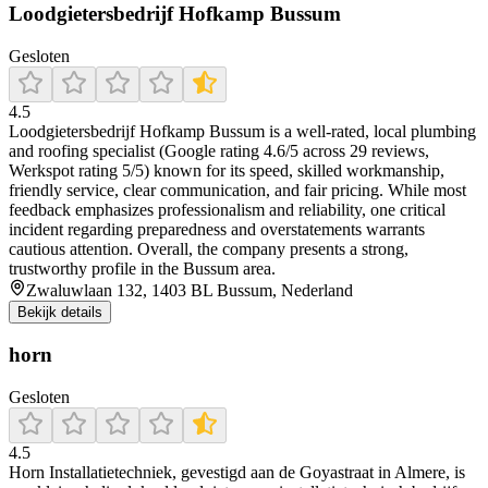
Loodgietersbedrijf Hofkamp Bussum
Gesloten
4.5
Loodgietersbedrijf Hofkamp Bussum is a well‑rated, local plumbing
and roofing specialist (Google rating 4.6/5 across 29 reviews,
Werkspot rating 5/5) known for its speed, skilled workmanship,
friendly service, clear communication, and fair pricing. While most
feedback emphasizes professionalism and reliability, one critical
incident regarding preparedness and overstatements warrants
cautious attention. Overall, the company presents a strong,
trustworthy profile in the Bussum area.
Zwaluwlaan 132, 1403 BL Bussum, Nederland
Bekijk details
horn
Gesloten
4.5
Horn Installatietechniek, gevestigd aan de Goyastraat in Almere, is