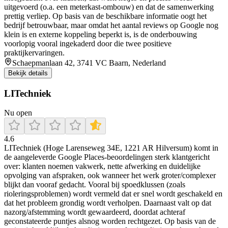
uitgevoerd (o.a. een meterkast-ombouw) en dat de samenwerking
prettig verliep. Op basis van de beschikbare informatie oogt het
bedrijf betrouwbaar, maar omdat het aantal reviews op Google nog
klein is en externe koppeling beperkt is, is de onderbouwing
voorlopig vooral ingekaderd door die twee positieve
praktijkervaringen.
Schaepmanlaan 42, 3741 VC Baarn, Nederland
Bekijk details
LITechniek
Nu open
4.6
LITechniek (Hoge Larenseweg 34E, 1221 AR Hilversum) komt in
de aangeleverde Google Places-beoordelingen sterk klantgericht
over: klanten noemen vakwerk, nette afwerking en duidelijke
opvolging van afspraken, ook wanneer het werk groter/complexer
blijkt dan vooraf gedacht. Vooral bij spoedklussen (zoals
rioleringsproblemen) wordt vermeld dat er snel wordt geschakeld en
dat het probleem grondig wordt verholpen. Daarnaast valt op dat
nazorg/afstemming wordt gewaardeerd, doordat achteraf
geconstateerde puntjes alsnog worden rechtgezet. Op basis van de