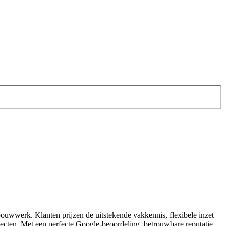
fbouwwerk. Klanten prijzen de uitstekende vakkennis, flexibele inzet
rojecten. Met een perfecte Google‑beoordeling, betrouwbare reputatie