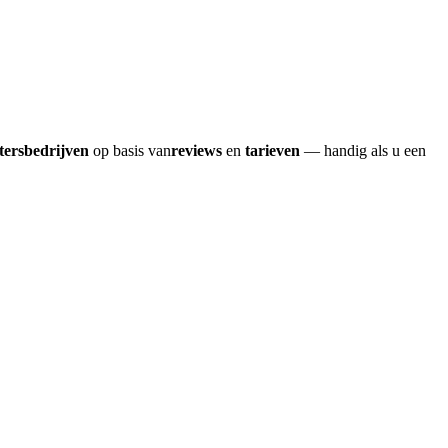
tersbedrijven
op basis van
reviews
en
tarieven
— handig als u een