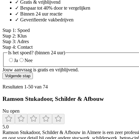
✓ Gratis & vrijblijvend
✓ Bespaar tot 40% door te vergelijken
✓ Binnen 24 uur reactie
✓ Geverifieerde vakbedrijven
Stap
1
:
Spoed
Stap
2
:
Klus
Stap
3
:
Adres
Stap
4
:
Contact
Is het spoed? (binnen 24 uur)
Ja
Nee
Jouw aanvraag is gratis en vrijblijvend.
Volgende stap
Resultaten
1
-
50
van
74
Ramson Stukadoor, Schilder & Afbouw
Nu open
5.0
Ramson Stukadoor, Schilder & Afbouw in Almere is een zeer professione
en oog voor detail bij onder andere stucwerk, schilderwerk, beton‑ciré