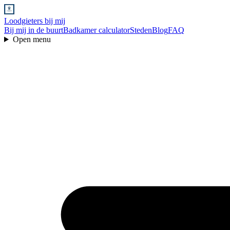
Loodgieters bij mij
Bij mij in de buurt
Badkamer calculator
Steden
Blog
FAQ
Open menu