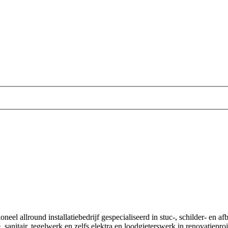
el allround installatiebedrijf gespecialiseerd in stuc-, schilder- en a
, sanitair, tegelwerk en zelfs elektra en loodgieterswerk in renovatiep