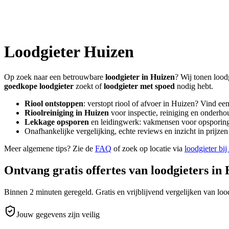
Loodgieter
Huizen
Op zoek naar een betrouwbare
loodgieter in
Huizen
? Wij tonen lood
goedkope loodgieter
zoekt of
loodgieter met spoed
nodig hebt.
Riool ontstoppen
: verstopt riool of afvoer in
Huizen
? Vind ee
Rioolreiniging in
Huizen
voor inspectie, reiniging en onderhou
Lekkage opsporen
en leidingwerk: vakmensen voor opsporing 
Onafhankelijke vergelijking, echte reviews en inzicht in prijz
Meer algemene tips? Zie de
FAQ
of zoek op locatie via
loodgieter bij
Ontvang gratis offertes van loodgieters in
Binnen 2 minuten geregeld. Gratis en vrijblijvend vergelijken van lood
Jouw gegevens zijn veilig