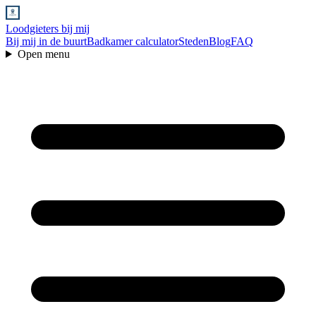
Loodgieters bij mij
Bij mij in de buurt
Badkamer calculator
Steden
Blog
FAQ
Open menu