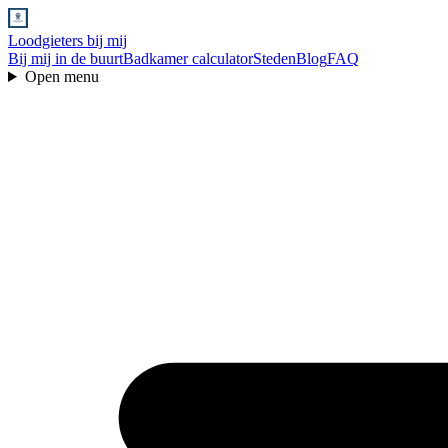
Loodgieters bij mij
Bij mij in de buurt
Badkamer calculator
Steden
Blog
FAQ
Open menu