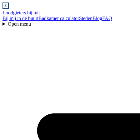
Loodgieters bij mij
Bij mij in de buurt
Badkamer calculator
Steden
Blog
FAQ
Open menu