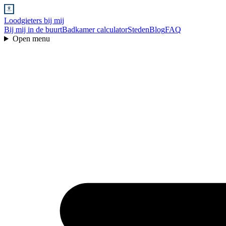
Loodgieters bij mij
Bij mij in de buurt
Badkamer calculator
Steden
Blog
FAQ
Open menu