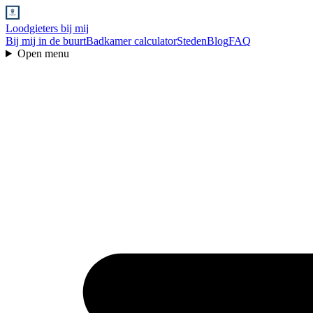
Loodgieters bij mij
Bij mij in de buurt
Badkamer calculator
Steden
Blog
FAQ
Open menu