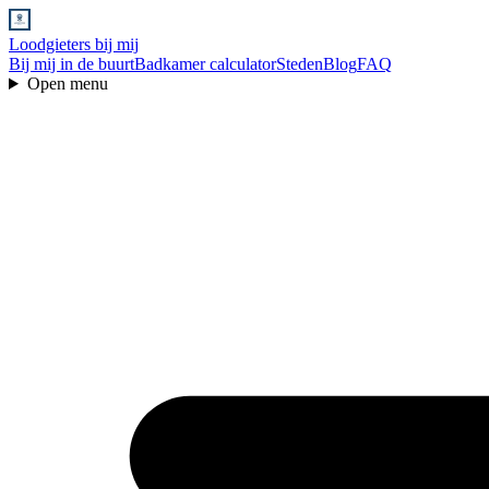
Loodgieters bij mij
Bij mij in de buurt
Badkamer calculator
Steden
Blog
FAQ
Open menu