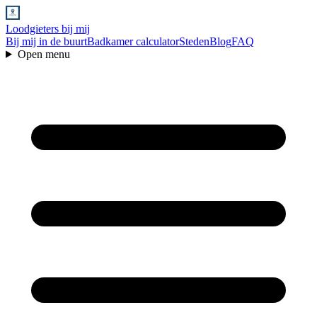
Loodgieters bij mij
Bij mij in de buurt
Badkamer calculator
Steden
Blog
FAQ
Open menu