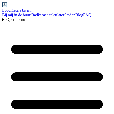
Loodgieters bij mij
Bij mij in de buurt
Badkamer calculator
Steden
Blog
FAQ
Open menu