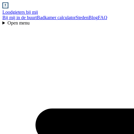
Loodgieters bij mij
Bij mij in de buurt
Badkamer calculator
Steden
Blog
FAQ
Open menu