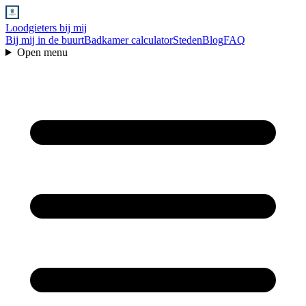
Loodgieters bij mij
Bij mij in de buurt
Badkamer calculator
Steden
Blog
FAQ
Open menu