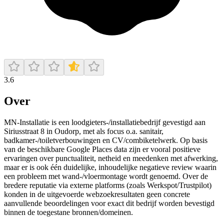
3.6
Over
MN-Installatie is een loodgieters-/installatiebedrijf gevestigd aan
Siriusstraat 8 in Oudorp, met als focus o.a. sanitair,
badkamer-/toiletverbouwingen en CV/combiketelwerk. Op basis
van de beschikbare Google Places data zijn er vooral positieve
ervaringen over punctualiteit, netheid en meedenken met afwerking,
maar er is ook één duidelijke, inhoudelijke negatieve review waarin
een probleem met wand-/vloermontage wordt genoemd. Over de
bredere reputatie via externe platforms (zoals Werkspot/Trustpilot)
konden in de uitgevoerde webzoekresultaten geen concrete
aanvullende beoordelingen voor exact dit bedrijf worden bevestigd
binnen de toegestane bronnen/domeinen.