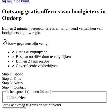
bij mij in de buurt
.
Ontvang gratis offertes van loodgieters in
Oudorp
Binnen 2 minuten geregeld. Gratis en vrijblijvend vergelijken van
loodgieters in jouw regio.
Jouw gegevens zijn veilig
✓ Gratis & vrijblijvend
✓ Bespaar tot 40% door te vergelijken
✓ Binnen 24 uur reactie
✓ Geverifieerde vakbedrijven
Stap
1
:
Spoed
Stap
2
:
Klus
Stap
3
:
Adres
Stap
4
:
Contact
Is het spoed? (binnen 24 uur)
Ja
Nee
Jouw aanvraag is gratis en vrijblijvend.