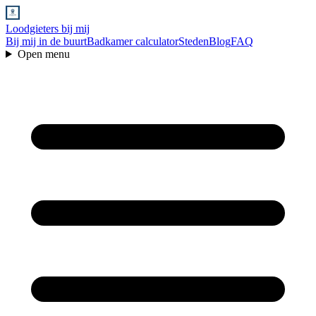
Loodgieters bij mij
Bij mij in de buurt
Badkamer calculator
Steden
Blog
FAQ
Open menu