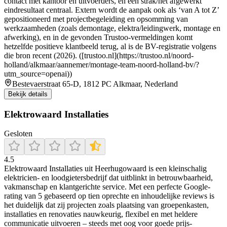
contact met kantoor en uitvoerders, en een strak/net afgewerkt
eindresultaat centraal. Extern wordt de aanpak ook als ‘van A tot Z’
gepositioneerd met projectbegeleiding en opsomming van
werkzaamheden (zoals demontage, elektra/leidingwerk, montage en
afwerking), en in de gevonden Trustoo-vermeldingen komt
hetzelfde positieve klantbeeld terug, al is de BV-registratie volgens
die bron recent (2026). ([trustoo.nl](https://trustoo.nl/noord-
holland/alkmaar/aannemer/montage-team-noord-holland-bv/?
utm_source=openai))
Bestevaerstraat 65-D, 1812 PC Alkmaar, Nederland
Bekijk details
Elektrowaard Installaties
Gesloten
4.5
Elektrowaard Installaties uit Heerhugowaard is een kleinschalig
elektricien- en loodgietersbedrijf dat uitblinkt in betrouwbaarheid,
vakmanschap en klantgerichte service. Met een perfecte Google-
rating van 5 gebaseerd op tien oprechte en inhoudelijke reviews is
het duidelijk dat zij projecten zoals plaatsing van groepenkasten,
installaties en renovaties nauwkeurig, flexibel en met heldere
communicatie uitvoeren – steeds met oog voor goede prijs-