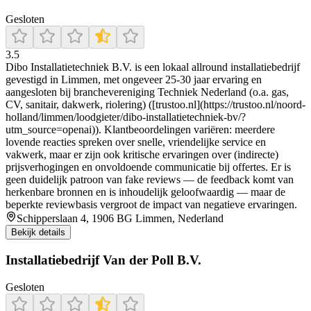
Gesloten
3.5
Dibo Installatietechniek B.V. is een lokaal allround installatiebedrijf
gevestigd in Limmen, met ongeveer 25‑30 jaar ervaring en
aangesloten bij branchevereniging Techniek Nederland (o.a. gas,
CV, sanitair, dakwerk, riolering) ([trustoo.nl](https://trustoo.nl/noord-
holland/limmen/loodgieter/dibo-installatietechniek-bv/?
utm_source=openai)). Klantbeoordelingen variëren: meerdere
lovende reacties spreken over snelle, vriendelijke service en
vakwerk, maar er zijn ook kritische ervaringen over (indirecte)
prijsverhogingen en onvoldoende communicatie bij offertes. Er is
geen duidelijk patroon van fake reviews — de feedback komt van
herkenbare bronnen en is inhoudelijk geloofwaardig — maar de
beperkte reviewbasis vergroot de impact van negatieve ervaringen.
Schipperslaan 4, 1906 BG Limmen, Nederland
Bekijk details
Installatiebedrijf Van der Poll B.V.
Gesloten