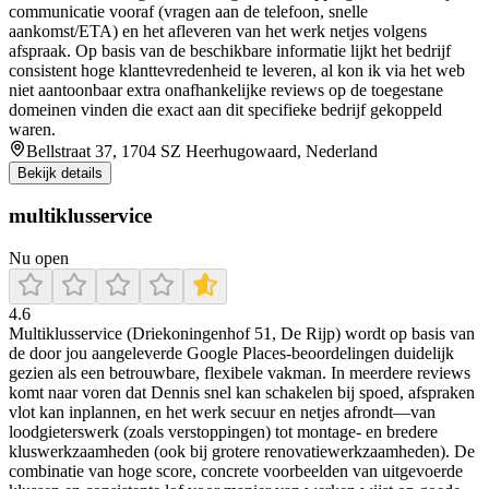
communicatie vooraf (vragen aan de telefoon, snelle
aankomst/ETA) en het afleveren van het werk netjes volgens
afspraak. Op basis van de beschikbare informatie lijkt het bedrijf
consistent hoge klanttevredenheid te leveren, al kon ik via het web
niet aantoonbaar extra onafhankelijke reviews op de toegestane
domeinen vinden die exact aan dit specifieke bedrijf gekoppeld
waren.
Bellstraat 37, 1704 SZ Heerhugowaard, Nederland
Bekijk details
multiklusservice
Nu open
4.6
Multiklusservice (Driekoningenhof 51, De Rijp) wordt op basis van
de door jou aangeleverde Google Places-beoordelingen duidelijk
gezien als een betrouwbare, flexibele vakman. In meerdere reviews
komt naar voren dat Dennis snel kan schakelen bij spoed, afspraken
vlot kan inplannen, en het werk secuur en netjes afrondt—van
loodgieterswerk (zoals verstoppingen) tot montage- en bredere
kluswerkzaamheden (ook bij grotere renovatiewerkzaamheden). De
combinatie van hoge score, concrete voorbeelden van uitgevoerde