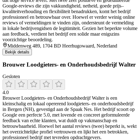
dat hoge service levert. Met twee zeer positieve en gedetailleerde
Google‑reviews die zijn vakkundigheid, netheid, goede prijs–
kwaliteitverhouding en flexibiliteit benadrukken, komt het bedrijf
professioneel en betrouwbaar over. Hoewel er verder weinig online
reviews of vermeldingen te vinden zijn, ondersteunt de vermelding
in lokale bedrijvengidsen de legitimiteit. Gezien het beperkte volume
aan feedback, verdient het bedrijf een solide maar enigszins
voorzichtige beoordeling.
Middenweg 489, 1704 BD Heerhugowaard, Nederland
Bekijk details
Brouwer Loodgieters- en Onderhoudsbedrijf Walter
Gesloten
4.0
Brouwer Loodgieters- en Onderhoudsbedrijf Walter is een
kleinschalig en lokaal opererend loodgieters- en onderhoudsbedrijf
in Bergen (NH), gevestigd aan de Spaak Nes. Het bedrijf scoort op
Google een perfecte 5.0, met lovende en concreet geformuleerde
feedback van echte klanten, wat duidt op vakmanschap en
betrouwbaarheid. Hoewel het aantal reviews (twee) beperkt is, wekt
het overzichtelijke profiel vertrouwen en lijkt het een betrokken,
professioneel bedrijf met tevreden opdrachtgevers.