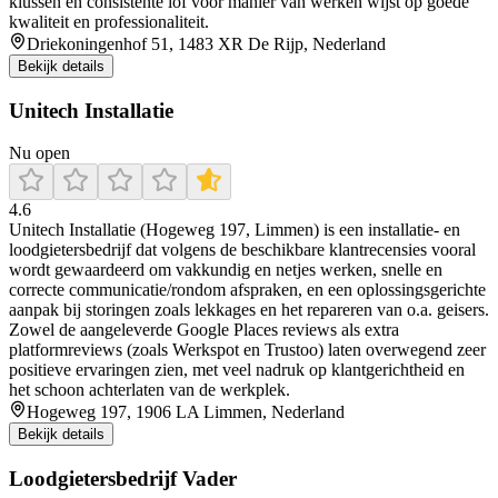
klussen en consistente lof voor manier van werken wijst op goede
kwaliteit en professionaliteit.
Driekoningenhof 51, 1483 XR De Rijp, Nederland
Bekijk details
Unitech Installatie
Nu open
4.6
Unitech Installatie (Hogeweg 197, Limmen) is een installatie- en
loodgietersbedrijf dat volgens de beschikbare klantrecensies vooral
wordt gewaardeerd om vakkundig en netjes werken, snelle en
correcte communicatie/rondom afspraken, en een oplossingsgerichte
aanpak bij storingen zoals lekkages en het repareren van o.a. geisers.
Zowel de aangeleverde Google Places reviews als extra
platformreviews (zoals Werkspot en Trustoo) laten overwegend zeer
positieve ervaringen zien, met veel nadruk op klantgerichtheid en
het schoon achterlaten van de werkplek.
Hogeweg 197, 1906 LA Limmen, Nederland
Bekijk details
Loodgietersbedrijf Vader