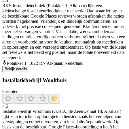
4.5
RKS Installatietechniek (Potakker 1, Alkmaar) lijkt een
kleinschalige installateur/loodgieter met sterke klantwaardering: in
de beschikbare Google Places reviews worden afspraken die netjes
worden nagekomen, vriendelijk en duidelijk communiceren, en
vakwerk met precisie consequent genoemd. Klanten noemen onder
meer het vervangen van de CV-installatie, werkzaamheden aan
leidingen en toilet, en (tijdens een verbouwing) het plaatsen van een
airco en voorbereiding voor de keuken, met nadruk op meedenken
in oplossingen en een verzorgd eindresultaat. Op basis van de kleine
set reviews is het beeld erg positief, maar de totale hoeveelheid data
is beperkt.
Potakker 1, 1822 RN Alkmaar, Nederland
Bekijk details
Installatiebedrijf Woolthuis
Gesloten
4.5
Installatiebedrijf Woolthuis (G.H.A. de Zeeuwstraat 18, Alkmaar)
lijkt zich te richten op loodgietersdiensten zoals het verhelpen van
verstoppingen en het uitvoeren van installatie-/reparatiewerk. Op
basis van de beschikbare Google Places-beoordelingen heeft het