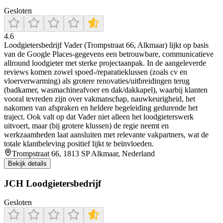
Gesloten
4.6
Loodgietersbedrijf Vader (Trompstraat 66, Alkmaar) lijkt op basis
van de Google Places-gegevens een betrouwbare, communicatieve
allround loodgieter met sterke projectaanpak. In de aangeleverde
reviews komen zowel spoed-/reparatieklussen (zoals cv en
vloerverwarming) als grotere renovaties/uitbreidingen terug
(badkamer, wasmachineafvoer en dak/dakkapel), waarbij klanten
vooral tevreden zijn over vakmanschap, nauwkeurigheid, het
nakomen van afspraken en heldere begeleiding gedurende het
traject. Ook valt op dat Vader niet alleen het loodgieterswerk
uitvoert, maar (bij grotere klussen) de regie neemt en
werkzaamheden laat aansluiten met relevante vakpartners, wat de
totale klantbeleving positief lijkt te beïnvloeden.
Trompstraat 66, 1813 SP Alkmaar, Nederland
Bekijk details
JCH Loodgietersbedrijf
Gesloten