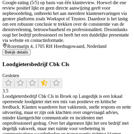
Google-rating (5/5) op basis van één klantreview. Hoewel die ene
review positief lijkt en geen directe aanwijzing geeft voor
nepbeoordeling, ontbreekt het aan meerdere klantenervaringen via
grotere platforms zoals Workspot of Trustoo. Daardoor is het lastig
om een robuuste conclusie te trekken over de consistentie van de
dienstverlening, betrouwbaarheid en professionaliteit. Desondanks
oogt het bedrijf professioneel en heeft het een duidelijke presentatie
via website en contactinformatie.
Rozemarijn 4, 1705 RH Heerhugowaard, Nederland
Bekijk details
Loodgietersbedrijf Cbk Cls
Gesloten
3.5
Loodgietersbedrijf Cbk Cls in Broek op Langedijk is een lokaal
opererende loodgieter met een mix van positieve en kritische
feedback. Klanten waarderen hun vakkennis, snelle respons en nette
uitvoering, maar er zijn ook klachten over ongevraagd advies,
minder klantgerichte communicatie en incidenten met
onprofessioneel gedrag. Over het algemeen lijkt het een bedrijf met
degelijk vakwerk, maar met ruimte voor verbetering in
communicatieve vaardigheden en transparantie richting klanten.