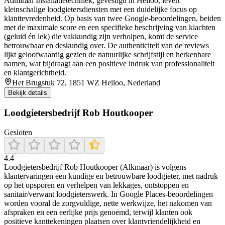
Admiraal Installatietechniek, gevestigd in Heiloo, levert
kleinschalige loodgietersdiensten met een duidelijke focus op
klanttevredenheid. Op basis van twee Google-beoordelingen, beiden
met de maximale score en een specifieke beschrijving van klachten
(geluid én lek) die vakkundig zijn verholpen, komt de service
betrouwbaar en deskundig over. De authenticiteit van de reviews
lijkt geloofwaardig gezien de natuurlijke schrijfstijl en herkenbare
namen, wat bijdraagt aan een positieve indruk van professionaliteit
en klantgerichtheid.
Het Brugstuk 72, 1851 WZ Heiloo, Nederland
Bekijk details
Loodgietersbedrijf Rob Houtkooper
Gesloten
4.4
Loodgietersbedrijf Rob Houtkooper (Alkmaar) is volgens
klantervaringen een kundige en betrouwbare loodgieter, met nadruk
op het opsporen en verhelpen van lekkages, ontstoppen en
sanitair/verwant loodgieterswerk. In Google Places-beoordelingen
worden vooral de zorgvuldige, nette werkwijze, het nakomen van
afspraken en een eerlijke prijs genoemd, terwijl klanten ook
positieve kanttekeningen plaatsen over klantvriendelijkheid en