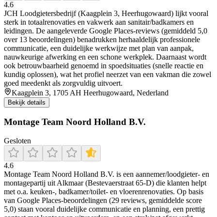
4.6
JCH Loodgietersbedrijf (Kaagplein 3, Heerhugowaard) lijkt vooral
sterk in totaalrenovaties en vakwerk aan sanitair/badkamers en
leidingen. De aangeleverde Google Places-reviews (gemiddeld 5,0
over 13 beoordelingen) benadrukken herhaaldelijk professionele
communicatie, een duidelijke werkwijze met plan van aanpak,
nauwkeurige afwerking en een schone werkplek. Daarnaast wordt
ook betrouwbaarheid genoemd in spoedsituaties (snelle reactie en
kundig oplossen), wat het profiel neerzet van een vakman die zowel
goed meedenkt als zorgvuldig uitvoert.
Kaagplein 3, 1705 AH Heerhugowaard, Nederland
Bekijk details
Montage Team Noord Holland B.V.
Gesloten
4.6
Montage Team Noord Holland B.V. is een aannemer/loodgieter- en
montagepartij uit Alkmaar (Bestevaerstraat 65-D) die klanten helpt
met o.a. keuken-, badkamer/toilet- en vloerenrenovaties. Op basis
van Google Places-beoordelingen (29 reviews, gemiddelde score
5,0) staan vooral duidelijke communicatie en planning, een prettig