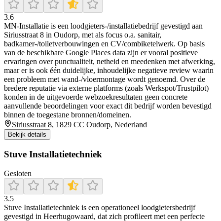
3.6
MN-Installatie is een loodgieters-/installatiebedrijf gevestigd aan
Siriusstraat 8 in Oudorp, met als focus o.a. sanitair,
badkamer-/toiletverbouwingen en CV/combiketelwerk. Op basis
van de beschikbare Google Places data zijn er vooral positieve
ervaringen over punctualiteit, netheid en meedenken met afwerking,
maar er is ook één duidelijke, inhoudelijke negatieve review waarin
een probleem met wand-/vloermontage wordt genoemd. Over de
bredere reputatie via externe platforms (zoals Werkspot/Trustpilot)
konden in de uitgevoerde webzoekresultaten geen concrete
aanvullende beoordelingen voor exact dit bedrijf worden bevestigd
binnen de toegestane bronnen/domeinen.
Siriusstraat 8, 1829 CC Oudorp, Nederland
Bekijk details
Stuve Installatietechniek
Gesloten
3.5
Stuve Installatietechniek is een operationeel loodgietersbedrijf
gevestigd in Heerhugowaard, dat zich profileert met een perfecte