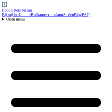
Loodgieters bij mij
Bij mij in de buurt
Badkamer calculator
Steden
Blog
FAQ
Open menu