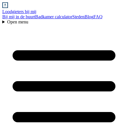
Loodgieters bij mij
Bij mij in de buurt
Badkamer calculator
Steden
Blog
FAQ
Open menu