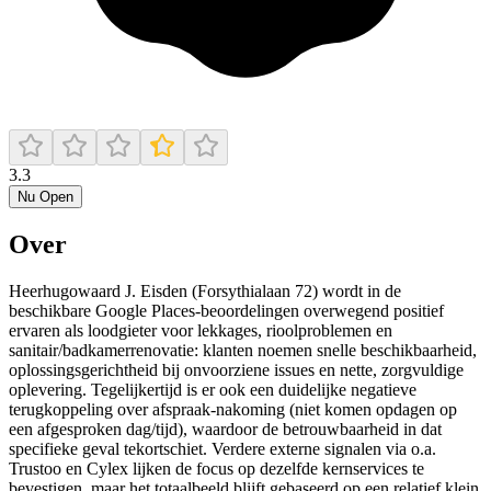
3.3
Nu Open
Over
Heerhugowaard J. Eisden (Forsythialaan 72) wordt in de
beschikbare Google Places-beoordelingen overwegend positief
ervaren als loodgieter voor lekkages, rioolproblemen en
sanitair/badkamerrenovatie: klanten noemen snelle beschikbaarheid,
oplossingsgerichtheid bij onvoorziene issues en nette, zorgvuldige
oplevering. Tegelijkertijd is er ook een duidelijke negatieve
terugkoppeling over afspraak-nakoming (niet komen opdagen op
een afgesproken dag/tijd), waardoor de betrouwbaarheid in dat
specifieke geval tekortschiet. Verdere externe signalen via o.a.
Trustoo en Cylex lijken de focus op dezelfde kernservices te
bevestigen, maar het totaalbeeld blijft gebaseerd op een relatief klein