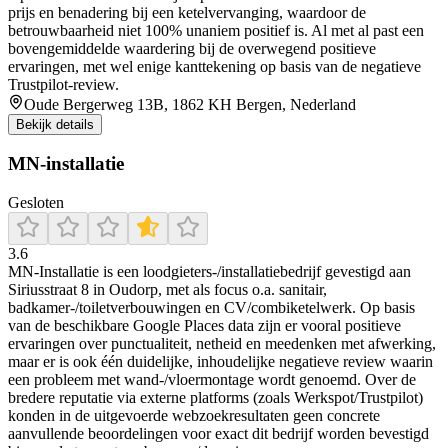
prijs en benadering bij een ketelvervanging, waardoor de
betrouwbaarheid niet 100% unaniem positief is. Al met al past een
bovengemiddelde waardering bij de overwegend positieve
ervaringen, met wel enige kanttekening op basis van de negatieve
Trustpilot-review.
Oude Bergerweg 13B, 1862 KH Bergen, Nederland
Bekijk details
MN-installatie
Gesloten
3.6
MN-Installatie is een loodgieters-/installatiebedrijf gevestigd aan
Siriusstraat 8 in Oudorp, met als focus o.a. sanitair,
badkamer-/toiletverbouwingen en CV/combiketelwerk. Op basis
van de beschikbare Google Places data zijn er vooral positieve
ervaringen over punctualiteit, netheid en meedenken met afwerking,
maar er is ook één duidelijke, inhoudelijke negatieve review waarin
een probleem met wand-/vloermontage wordt genoemd. Over de
bredere reputatie via externe platforms (zoals Werkspot/Trustpilot)
konden in de uitgevoerde webzoekresultaten geen concrete
aanvullende beoordelingen voor exact dit bedrijf worden bevestigd