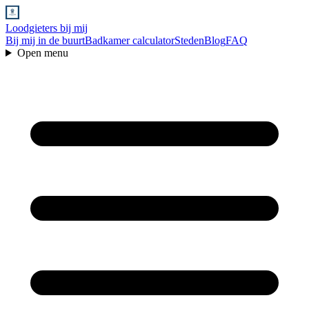
Loodgieters bij mij
Bij mij in de buurt
Badkamer calculator
Steden
Blog
FAQ
Open menu