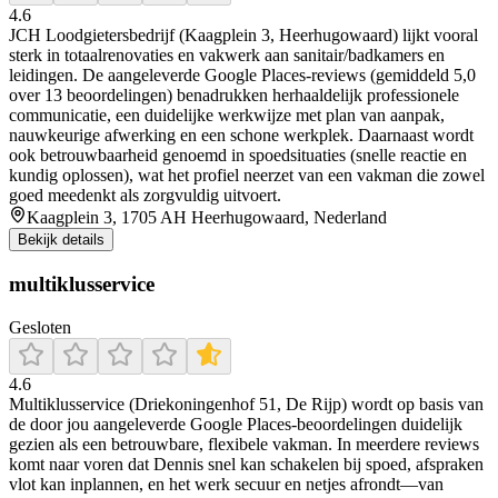
4.6
JCH Loodgietersbedrijf (Kaagplein 3, Heerhugowaard) lijkt vooral
sterk in totaalrenovaties en vakwerk aan sanitair/badkamers en
leidingen. De aangeleverde Google Places-reviews (gemiddeld 5,0
over 13 beoordelingen) benadrukken herhaaldelijk professionele
communicatie, een duidelijke werkwijze met plan van aanpak,
nauwkeurige afwerking en een schone werkplek. Daarnaast wordt
ook betrouwbaarheid genoemd in spoedsituaties (snelle reactie en
kundig oplossen), wat het profiel neerzet van een vakman die zowel
goed meedenkt als zorgvuldig uitvoert.
Kaagplein 3, 1705 AH Heerhugowaard, Nederland
Bekijk details
multiklusservice
Gesloten
4.6
Multiklusservice (Driekoningenhof 51, De Rijp) wordt op basis van
de door jou aangeleverde Google Places-beoordelingen duidelijk
gezien als een betrouwbare, flexibele vakman. In meerdere reviews
komt naar voren dat Dennis snel kan schakelen bij spoed, afspraken
vlot kan inplannen, en het werk secuur en netjes afrondt—van