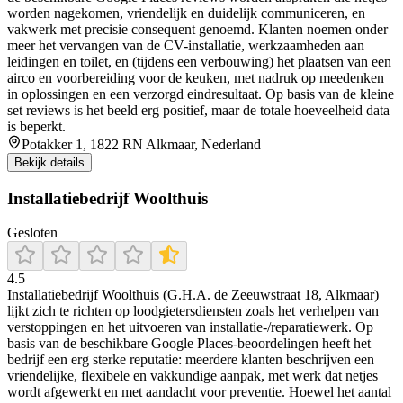
worden nagekomen, vriendelijk en duidelijk communiceren, en
vakwerk met precisie consequent genoemd. Klanten noemen onder
meer het vervangen van de CV-installatie, werkzaamheden aan
leidingen en toilet, en (tijdens een verbouwing) het plaatsen van een
airco en voorbereiding voor de keuken, met nadruk op meedenken
in oplossingen en een verzorgd eindresultaat. Op basis van de kleine
set reviews is het beeld erg positief, maar de totale hoeveelheid data
is beperkt.
Potakker 1, 1822 RN Alkmaar, Nederland
Bekijk details
Installatiebedrijf Woolthuis
Gesloten
4.5
Installatiebedrijf Woolthuis (G.H.A. de Zeeuwstraat 18, Alkmaar)
lijkt zich te richten op loodgietersdiensten zoals het verhelpen van
verstoppingen en het uitvoeren van installatie-/reparatiewerk. Op
basis van de beschikbare Google Places-beoordelingen heeft het
bedrijf een erg sterke reputatie: meerdere klanten beschrijven een
vriendelijke, flexibele en vakkundige aanpak, met werk dat netjes
wordt afgewerkt en met aandacht voor preventie. Hoewel het aantal