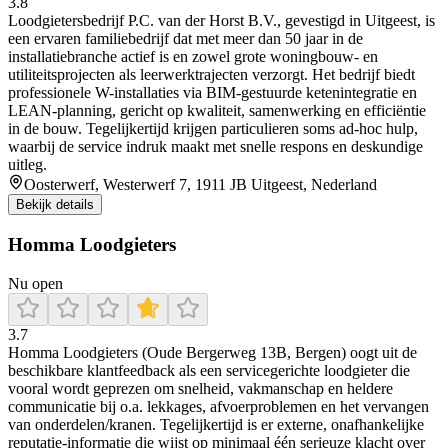
3.8
Loodgietersbedrijf P.C. van der Horst B.V., gevestigd in Uitgeest, is
een ervaren familiebedrijf dat met meer dan 50 jaar in de
installatiebranche actief is en zowel grote woningbouw- en
utiliteitsprojecten als leerwerktrajecten verzorgt. Het bedrijf biedt
professionele W-installaties via BIM-gestuurde ketenintegratie en
LEAN-planning, gericht op kwaliteit, samenwerking en efficiëntie
in de bouw. Tegelijkertijd krijgen particulieren soms ad-hoc hulp,
waarbij de service indruk maakt met snelle respons en deskundige
uitleg.
Oosterwerf, Westerwerf 7, 1911 JB Uitgeest, Nederland
Bekijk details
Homma Loodgieters
Nu open
3.7
Homma Loodgieters (Oude Bergerweg 13B, Bergen) oogt uit de
beschikbare klantfeedback als een servicegerichte loodgieter die
vooral wordt geprezen om snelheid, vakmanschap en heldere
communicatie bij o.a. lekkages, afvoerproblemen en het vervangen
van onderdelen/kranen. Tegelijkertijd is er externe, onafhankelijke
reputatie-informatie die wijst op minimaal één serieuze klacht over