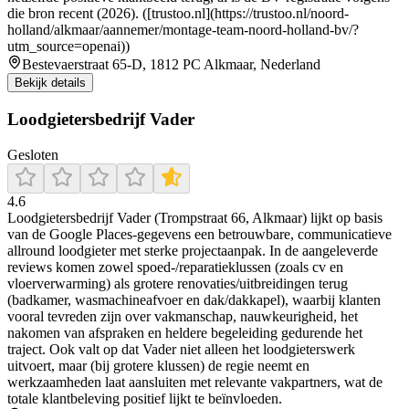
die bron recent (2026). ([trustoo.nl](https://trustoo.nl/noord-
holland/alkmaar/aannemer/montage-team-noord-holland-bv/?
utm_source=openai))
Bestevaerstraat 65-D, 1812 PC Alkmaar, Nederland
Bekijk details
Loodgietersbedrijf Vader
Gesloten
4.6
Loodgietersbedrijf Vader (Trompstraat 66, Alkmaar) lijkt op basis
van de Google Places-gegevens een betrouwbare, communicatieve
allround loodgieter met sterke projectaanpak. In de aangeleverde
reviews komen zowel spoed-/reparatieklussen (zoals cv en
vloerverwarming) als grotere renovaties/uitbreidingen terug
(badkamer, wasmachineafvoer en dak/dakkapel), waarbij klanten
vooral tevreden zijn over vakmanschap, nauwkeurigheid, het
nakomen van afspraken en heldere begeleiding gedurende het
traject. Ook valt op dat Vader niet alleen het loodgieterswerk
uitvoert, maar (bij grotere klussen) de regie neemt en
werkzaamheden laat aansluiten met relevante vakpartners, wat de
totale klantbeleving positief lijkt te beïnvloeden.