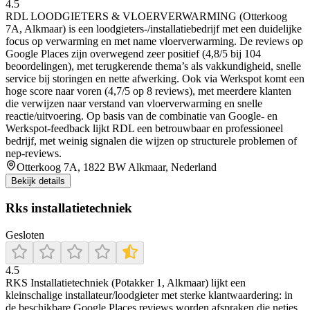
4.5
RDL LOODGIETERS & VLOERVERWARMING (Otterkoog
7A, Alkmaar) is een loodgieters-/installatiebedrijf met een duidelijke
focus op verwarming en met name vloerverwarming. De reviews op
Google Places zijn overwegend zeer positief (4,8/5 bij 104
beoordelingen), met terugkerende thema’s als vakkundigheid, snelle
service bij storingen en nette afwerking. Ook via Werkspot komt een
hoge score naar voren (4,7/5 op 8 reviews), met meerdere klanten
die verwijzen naar verstand van vloerverwarming en snelle
reactie/uitvoering. Op basis van de combinatie van Google- en
Werkspot-feedback lijkt RDL een betrouwbaar en professioneel
bedrijf, met weinig signalen die wijzen op structurele problemen of
nep-reviews.
Otterkoog 7A, 1822 BW Alkmaar, Nederland
Bekijk details
Rks installatietechniek
Gesloten
4.5
RKS Installatietechniek (Potakker 1, Alkmaar) lijkt een
kleinschalige installateur/loodgieter met sterke klantwaardering: in
de beschikbare Google Places reviews worden afspraken die netjes