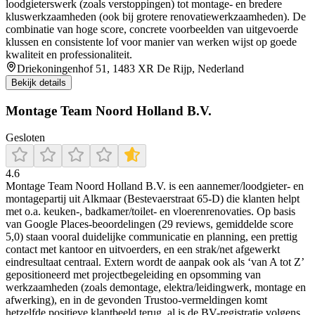
loodgieterswerk (zoals verstoppingen) tot montage- en bredere
kluswerkzaamheden (ook bij grotere renovatiewerkzaamheden). De
combinatie van hoge score, concrete voorbeelden van uitgevoerde
klussen en consistente lof voor manier van werken wijst op goede
kwaliteit en professionaliteit.
Driekoningenhof 51, 1483 XR De Rijp, Nederland
Bekijk details
Montage Team Noord Holland B.V.
Gesloten
4.6
Montage Team Noord Holland B.V. is een aannemer/loodgieter- en
montagepartij uit Alkmaar (Bestevaerstraat 65-D) die klanten helpt
met o.a. keuken-, badkamer/toilet- en vloerenrenovaties. Op basis
van Google Places-beoordelingen (29 reviews, gemiddelde score
5,0) staan vooral duidelijke communicatie en planning, een prettig
contact met kantoor en uitvoerders, en een strak/net afgewerkt
eindresultaat centraal. Extern wordt de aanpak ook als ‘van A tot Z’
gepositioneerd met projectbegeleiding en opsomming van
werkzaamheden (zoals demontage, elektra/leidingwerk, montage en
afwerking), en in de gevonden Trustoo-vermeldingen komt
hetzelfde positieve klantbeeld terug, al is de BV-registratie volgens