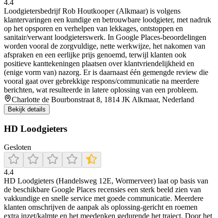
4.4
Loodgietersbedrijf Rob Houtkooper (Alkmaar) is volgens
klantervaringen een kundige en betrouwbare loodgieter, met nadruk
op het opsporen en verhelpen van lekkages, ontstoppen en
sanitair/verwant loodgieterswerk. In Google Places-beoordelingen
worden vooral de zorgvuldige, nette werkwijze, het nakomen van
afspraken en een eerlijke prijs genoemd, terwijl klanten ook
positieve kanttekeningen plaatsen over klantvriendelijkheid en
(enige vorm van) nazorg. Er is daarnaast één gemengde review die
vooral gaat over gebrekkige respons/communicatie na meerdere
berichten, wat resulteerde in latere oplossing van een probleem.
Charlotte de Bourbonstraat 8, 1814 JK Alkmaar, Nederland
Bekijk details
HD Loodgieters
Gesloten
4.4
HD Loodgieters (Handelsweg 12E, Wormerveer) laat op basis van
de beschikbare Google Places recensies een sterk beeld zien van
vakkundige en snelle service met goede communicatie. Meerdere
klanten omschrijven de aanpak als oplossing-gericht en roemen
extra inzet/kalmte en het meedenken gedurende het traject. Door het