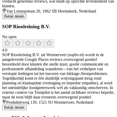
verdacht generieke reviews, wat duidt op oprechte tevredenheid van
klanten.
Van Lennepstraat 20, 1962 SB Heemskerk, Nederland
Bekijk details
SOP Rioolreining B.V.
Nu open
4.0
SOP Rioolreining B.V. uit Wormerveer (sopbv.nl) wordt in de
aangeleverde Google Places reviews overwegend positief
beoordeeld door klanten die snelle inzet, goede communicatie en
professionele afhandeling waarderen—van het verhelpen van
verstopte leidingen tot het traceren van lekkage-/bronproblemen.
Tegelijkertijd komt er één duidelijk wrijvingspunt terug rond
planning en klantupdate (vertraging en beperkte empathie), al werd
het uiteindelijke loodgieterswerk wél als vakkundig omschreven. In
externe context via Trustpilot is het aantal zichtbare reviews beperkt,
maar de toon blijft daar eveneens overwegend positief.
Produktieweg 139, 1521 NJ Wormerveer, Nederland
Bekijk details