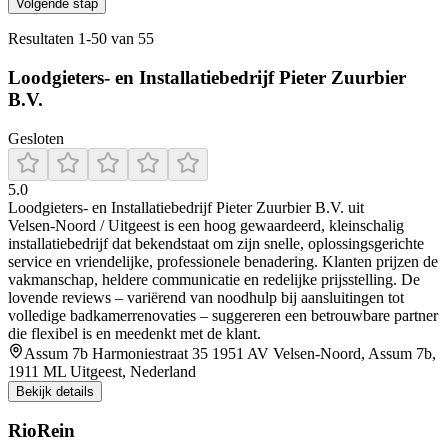
Volgende stap
Resultaten
1
-
50
van
55
Loodgieters- en Installatiebedrijf Pieter Zuurbier
B.V.
Gesloten
5.0
Loodgieters‑ en Installatiebedrijf Pieter Zuurbier B.V. uit
Velsen‑Noord / Uitgeest is een hoog gewaardeerd, kleinschalig
installatiebedrijf dat bekendstaat om zijn snelle, oplossingsgerichte
service en vriendelijke, professionele benadering. Klanten prijzen de
vakmanschap, heldere communicatie en redelijke prijsstelling. De
lovende reviews – variërend van noodhulp bij aansluitingen tot
volledige badkamerrenovaties – suggereren een betrouwbare partner
die flexibel is en meedenkt met de klant.
Assum 7b Harmoniestraat 35 1951 AV Velsen-Noord, Assum 7b,
1911 ML Uitgeest, Nederland
Bekijk details
RioRein