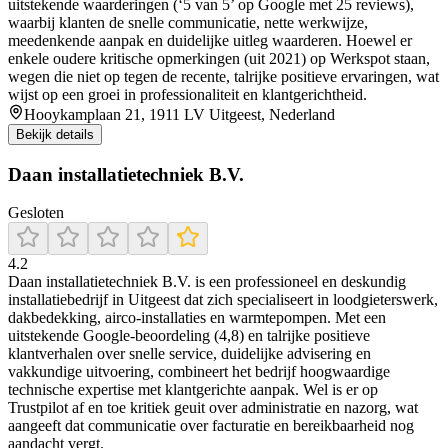
uitstekende waarderingen (‘5 van 5’ op Google met 25 reviews),
waarbij klanten de snelle communicatie, nette werkwijze,
meedenkende aanpak en duidelijke uitleg waarderen. Hoewel er
enkele oudere kritische opmerkingen (uit 2021) op Werkspot staan,
wegen die niet op tegen de recente, talrijke positieve ervaringen, wat
wijst op een groei in professionaliteit en klantgerichtheid.
Hooykamplaan 21, 1911 LV Uitgeest, Nederland
Bekijk details
Daan installatietechniek B.V.
Gesloten
4.2
Daan installatietechniek B.V. is een professioneel en deskundig
installatiebedrijf in Uitgeest dat zich specialiseert in loodgieterswerk,
dakbedekking, airco-installaties en warmtepompen. Met een
uitstekende Google-beoordeling (4,8) en talrijke positieve
klantverhalen over snelle service, duidelijke advisering en
vakkundige uitvoering, combineert het bedrijf hoogwaardige
technische expertise met klantgerichte aanpak. Wel is er op
Trustpilot af en toe kritiek geuit over administratie en nazorg, wat
aangeeft dat communicatie over facturatie en bereikbaarheid nog
aandacht vergt.