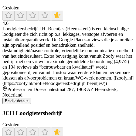
Gesloten
4.6
Loodgietersbedrijf J.H. Beentjes (Heemskerk) is een kleinschalige
loodgieter die zich richt op o.a. lekkages, verstopte afvoeren en
installatie-/reparatiewerk. De Google Places-reviews die je aanreikte
zijn opvallend positief en benadrukken snelheid,
deskundigheid/nasne controle, vriendelijke communicatie en netheid
van het eindresultaat. Extra bevestiging komt vanuit Zoofy waar het
bedrijf met een vrijwel maximale gemiddelde beoordeling (4,97/5)
en 104 reviews als “betrouwbaar en kwalitatief” wordt
gepositioneerd, en vanuit Trustoo waar eerdere klanten herkenbare
klussen als afvoerproblemen en kraan/WC-werk noemen. ([zoofy.nl]
(https://zoofy.nl/profiel/loodgietersbedrijf-jh-beentjes/))
Professor ten Doesschatestraat 287, 1963 AZ Heemskerk,
Nederland
Bekijk details
JCH Loodgietersbedrijf
Gesloten