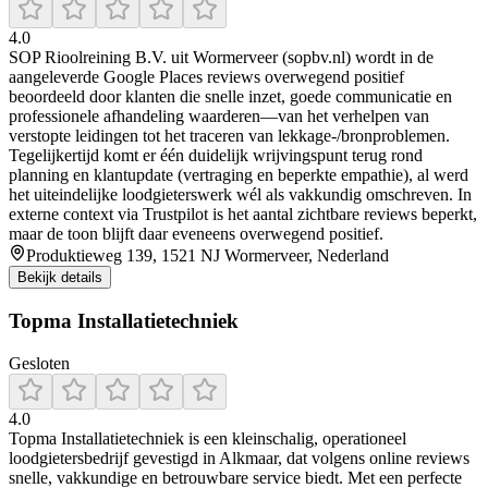
4.0
SOP Rioolreining B.V. uit Wormerveer (sopbv.nl) wordt in de
aangeleverde Google Places reviews overwegend positief
beoordeeld door klanten die snelle inzet, goede communicatie en
professionele afhandeling waarderen—van het verhelpen van
verstopte leidingen tot het traceren van lekkage-/bronproblemen.
Tegelijkertijd komt er één duidelijk wrijvingspunt terug rond
planning en klantupdate (vertraging en beperkte empathie), al werd
het uiteindelijke loodgieterswerk wél als vakkundig omschreven. In
externe context via Trustpilot is het aantal zichtbare reviews beperkt,
maar de toon blijft daar eveneens overwegend positief.
Produktieweg 139, 1521 NJ Wormerveer, Nederland
Bekijk details
Topma Installatietechniek
Gesloten
4.0
Topma Installatietechniek is een kleinschalig, operationeel
loodgietersbedrijf gevestigd in Alkmaar, dat volgens online reviews
snelle, vakkundige en betrouwbare service biedt. Met een perfecte