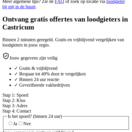
Meer algemene tips? Zie de
FAQ
of zoek op locatie via
loodgieter
bij mij in de buurt
.
Ontvang gratis offertes van loodgieters in
Castricum
Binnen 2 minuten geregeld. Gratis en vrijblijvend vergelijken van
loodgieters in jouw regio.
Jouw gegevens zijn veilig
✓ Gratis & vrijblijvend
✓ Bespaar tot 40% door te vergelijken
✓ Binnen 24 uur reactie
✓ Geverifieerde vakbedrijven
Stap
1
:
Spoed
Stap
2
:
Klus
Stap
3
:
Adres
Stap
4
:
Contact
Is het spoed? (binnen 24 uur)
Ja
Nee