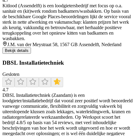
4.7
Kitlood (Assendelft) is een loodgietersbedrijf met focus op o.a.
sanitair en (kit)werk rondom badkamers/wasbakken. Op basis van
de beschikbare Google Places-beoordelingen lijkt de service vooral
sterk in nette afwerking en vakmanschap: klanten prijzen het werk
als keurig, vakkundig en betrouwbaar, met herhaalde positieve
terugkoppeling over het opnieuw kitten van badkamers en
wasbakken.
J.M. van der Meystraat 58, 1567 GB Assendelft, Nederland
Bekijk details
DBSL Installatietechniek
Gesloten
4.7
DBSL Installatietechniek (Zaandam) is een
loodgieter/installatiebedrijf dat vooral zeer positief wordt beoordeeld
vanwege communicatie, flexibiliteit en zorgvuldig vakwerk bij
uiteenlopende klussen zoals lekkages, waterleidingwerk, kranen en
radiatorgerelateerde werkzaamheden. Op Werkspot scoort het
bedrijf 4.8/5 op basis van 54 reviews, met veel inhoudelijke
beschrijvingen van hoe het werk wordt uitgevoerd en hoe er wordt
meegedacht over oplossingen; er is wel één duidelijke negatieve