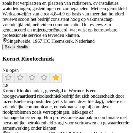
zoals het verplaatsen en plaatsen van radiatoren, cv‑installaties,
waterleidingen, gasleidingen en zonnepanelen. Met een gemiddeld
Werkspot‐cijfer van circa 4,8–4,9 op basis van meer dan honderd
reviews scoort het bedrijf consistent hoog op vakmanschap,
vriendelijkheid, netheid en communicatie. De reviews zijn
genuanceerd en trajectgeoriënteerd, wat wijst op betrouwbare,
professionele service en tevreden klanten.
Singelweide, 1967 HC Heemskerk, Nederland
Bekijk details
Kornet Riooltechniek
Nu open
4.8
Kornet Riooltechniek, gevestigd te Wormer, is een
hooggewaardeerd riooltechniekbedrijf dat zich onderscheidt door
razendsnelle responstijden (zelfs binnen dezelfde dag), heldere en
vriendelijke communicatie, en vakmanschap bij complexe
rioolproblemen zoals verstoppingen, lekkages of
drainagedoorvoering. Hun professionele aanpak in combinatie met
persoonlijke betrokkenheid zorgt voor vertrouwen en gewaardeerde
samenwerking onder klanten.