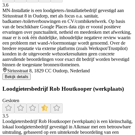
3.6
MN-Installatie is een loodgieters-/installatiebedrijf gevestigd aan
Siriusstraat 8 in Oudorp, met als focus o.a. sanitair,
badkamer-/toiletverbouwingen en CV/combiketelwerk. Op basis
van de beschikbare Google Places data zijn er vooral positieve
ervaringen over punctualiteit, netheid en meedenken met afwerking,
maar er is ook één duidelijke, inhoudelijke negatieve review waarin
een probleem met wand-/vloermontage wordt genoemd. Over de
bredere reputatie via externe platforms (zoals Werkspot/Trustpilot)
konden in de uitgevoerde webzoekresultaten geen concrete
aanvullende beoordelingen voor exact dit bedrijf worden bevestigd
binnen de toegestane bronnen/domeinen.
Siriusstraat 8, 1829 CC Oudorp, Nederland
Bekijk details
Loodgietersbedrijf Rob Houtkooper (werkplaats)
Gesloten
3.5
Loodgietersbedrijf Rob Houtkooper (werkplaats) is een kleinschalig,
lokaal loodgietersbedrijf gevestigd in Alkmaar met een betrouwbare
uitstraling, gebaseerd op een uitstekende beoordeling van een