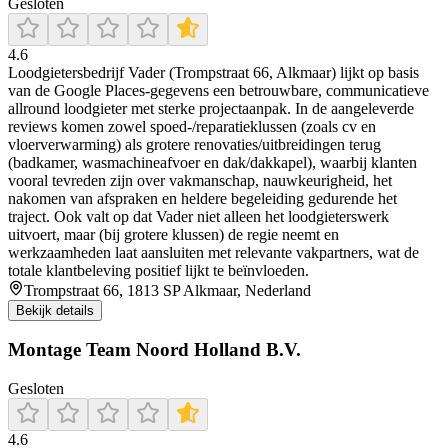
Gesloten
4.6
Loodgietersbedrijf Vader (Trompstraat 66, Alkmaar) lijkt op basis
van de Google Places-gegevens een betrouwbare, communicatieve
allround loodgieter met sterke projectaanpak. In de aangeleverde
reviews komen zowel spoed-/reparatieklussen (zoals cv en
vloerverwarming) als grotere renovaties/uitbreidingen terug
(badkamer, wasmachineafvoer en dak/dakkapel), waarbij klanten
vooral tevreden zijn over vakmanschap, nauwkeurigheid, het
nakomen van afspraken en heldere begeleiding gedurende het
traject. Ook valt op dat Vader niet alleen het loodgieterswerk
uitvoert, maar (bij grotere klussen) de regie neemt en
werkzaamheden laat aansluiten met relevante vakpartners, wat de
totale klantbeleving positief lijkt te beïnvloeden.
Trompstraat 66, 1813 SP Alkmaar, Nederland
Bekijk details
Montage Team Noord Holland B.V.
Gesloten
4.6