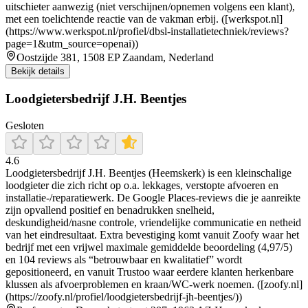
uitschieter aanwezig (niet verschijnen/opnemen volgens een klant),
met een toelichtende reactie van de vakman erbij. ([werkspot.nl]
(https://www.werkspot.nl/profiel/dbsl-installatietechniek/reviews?
page=1&utm_source=openai))
Oostzijde 381, 1508 EP Zaandam, Nederland
Bekijk details
Loodgietersbedrijf J.H. Beentjes
Gesloten
4.6
Loodgietersbedrijf J.H. Beentjes (Heemskerk) is een kleinschalige
loodgieter die zich richt op o.a. lekkages, verstopte afvoeren en
installatie-/reparatiewerk. De Google Places-reviews die je aanreikte
zijn opvallend positief en benadrukken snelheid,
deskundigheid/nasne controle, vriendelijke communicatie en netheid
van het eindresultaat. Extra bevestiging komt vanuit Zoofy waar het
bedrijf met een vrijwel maximale gemiddelde beoordeling (4,97/5)
en 104 reviews als “betrouwbaar en kwalitatief” wordt
gepositioneerd, en vanuit Trustoo waar eerdere klanten herkenbare
klussen als afvoerproblemen en kraan/WC-werk noemen. ([zoofy.nl]
(https://zoofy.nl/profiel/loodgietersbedrijf-jh-beentjes/))