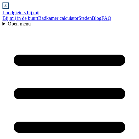
Loodgieters bij mij
Bij mij in de buurt
Badkamer calculator
Steden
Blog
FAQ
Open menu