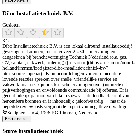
Bekijk details
Dibo Installatietechniek B.V.
Gesloten
3.5
Dibo Installatietechniek B.V. is een lokaal allround installatiebedrijf
gevestigd in Limmen, met ongeveer 25‑30 jaar ervaring en
aangesloten bij branchevereniging Techniek Nederland (o.a. gas,
CV, sanitair, dakwerk, riolering) ([trustoo.nl](https://trustoo.nl/noord-
holland/limmen/loodgieter/dibo-installatietechniek-bv/?
utm_source=openai)). Klantbeoordelingen variëren: meerdere
lovende reacties spreken over snelle, vriendelijke service en
vakwerk, maar er zijn ook kritische ervaringen over (indirecte)
prijsverhogingen en onvoldoende communicatie bij offertes. Er is
geen duidelijk patroon van fake reviews — de feedback komt van
herkenbare bronnen en is inhoudelijk geloofwaardig — maar de
beperkte reviewbasis vergroot de impact van negatieve ervaringen.
Schipperslaan 4, 1906 BG Limmen, Nederland
Bekijk details
Stuve Installatietechniek