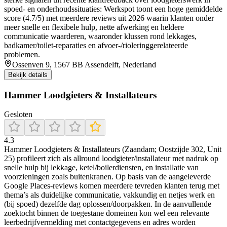
spoed- en onderhoudssituaties: Werkspot toont een hoge gemiddelde
score (4.7/5) met meerdere reviews uit 2026 waarin klanten onder
meer snelle en flexibele hulp, nette afwerking en heldere
communicatie waarderen, waaronder klussen rond lekkages,
badkamer/toilet-reparaties en afvoer-/rioleringgerelateerde
problemen.
Ossenven 9, 1567 BB Assendelft, Nederland
Bekijk details
Hammer Loodgieters & Installateurs
Gesloten
4.3
Hammer Loodgieters & Installateurs (Zaandam; Oostzijde 302, Unit
25) profileert zich als allround loodgieter/installateur met nadruk op
snelle hulp bij lekkage, ketel/boilerdiensten, en installatie van
voorzieningen zoals buitenkranen. Op basis van de aangeleverde
Google Places-reviews komen meerdere tevreden klanten terug met
thema’s als duidelijke communicatie, vakkundig en netjes werk en
(bij spoed) dezelfde dag oplossen/doorpakken. In de aanvullende
zoektocht binnen de toegestane domeinen kon wel een relevante
leerbedrijfvermelding met contactgegevens en adres worden