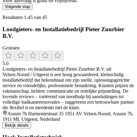
Jouw aanvraag is gratis en vrijblijvend.
Volgende stap
Resultaten
1
-
45
van
45
Loodgieters- en Installatiebedrijf Pieter Zuurbier
B.V.
Gesloten
5.0
Loodgieters‑ en Installatiebedrijf Pieter Zuurbier B.V. uit
Velsen‑Noord / Uitgeest is een hoog gewaardeerd, kleinschalig
installatiebedrijf dat bekendstaat om zijn snelle, oplossingsgerichte
service en vriendelijke, professionele benadering. Klanten prijzen de
vakmanschap, heldere communicatie en redelijke prijsstelling. De
lovende reviews – variërend van noodhulp bij aansluitingen tot
volledige badkamerrenovaties – suggereren een betrouwbare partner
die flexibel is en meedenkt met de klant.
Assum 7b Harmoniestraat 35 1951 AV Velsen-Noord, Assum 7b,
1911 ML Uitgeest, Nederland
Bekijk details