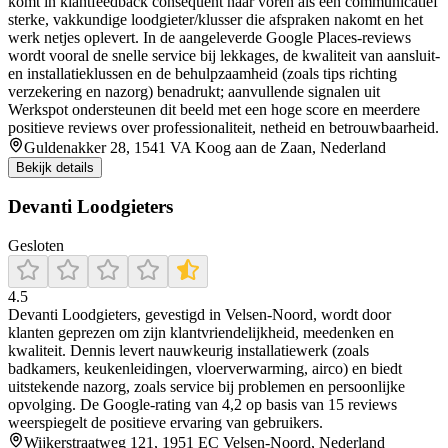
komt in klantfeedback consequent naar voren als een communicatief
sterke, vakkundige loodgieter/klusser die afspraken nakomt en het
werk netjes oplevert. In de aangeleverde Google Places-reviews
wordt vooral de snelle service bij lekkages, de kwaliteit van aansluit-
en installatieklussen en de behulpzaamheid (zoals tips richting
verzekering en nazorg) benadrukt; aanvullende signalen uit
Werkspot ondersteunen dit beeld met een hoge score en meerdere
positieve reviews over professionaliteit, netheid en betrouwbaarheid.
Guldenakker 28, 1541 VA Koog aan de Zaan, Nederland
Bekijk details
Devanti Loodgieters
Gesloten
4.5
Devanti Loodgieters, gevestigd in Velsen‑Noord, wordt door
klanten geprezen om zijn klantvriendelijkheid, meedenken en
kwaliteit. Dennis levert nauwkeurig installatiewerk (zoals
badkamers, keukenleidingen, vloerverwarming, airco) en biedt
uitstekende nazorg, zoals service bij problemen en persoonlijke
opvolging. De Google‑rating van 4,2 op basis van 15 reviews
weerspiegelt de positieve ervaring van gebruikers.
Wijkerstraatweg 121, 1951 EC Velsen-Noord, Nederland