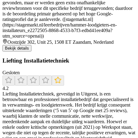
gevonden, maar er werden geen extra onafhankelijke
reviewbronnen voor dit specifieke bedrijf teruggevonden; daardoor
is de beoordeling primair gebaseerd op het hoge Google-
ratingprofiel dat je aanleverde. ([stagemarkt.nl]
(https://stagemarkt.nl/leerbedrijven/hammer-loodgieters-en-
installateurs_e2272505-8868-4533-b7f3-edbd41ee409a?
utm_source=openai))
Oostzijde 302, Unit 25, 1508 ET Zaandam, Nederland
Bekijk details
Liefting Installatietechniek
Gesloten
4.2
Liefting Installatietechniek, gevestigd in Uitgeest, is een
betrouwbaar en professioneel installatiebedrijf dat gespecialiseerd is
in verwarmings- en loodgieterswerk. Het bedrijf krijgt consequent
uitstekende waarderingen (‘5 van 5’ op Google met 25 reviews),
waarbij klanten de snelle communicatie, nette werkwijze,
meedenkende aanpak en duidelijke uitleg waarderen. Hoewel er
enkele oudere kritische opmerkingen (uit 2021) op Werkspot staan,
wegen die niet op tegen de recente, talrijke positieve ervaringen, wat