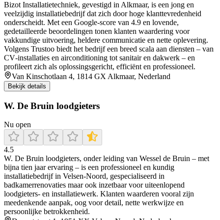
Bizot Installatietechniek, gevestigd in Alkmaar, is een jong en
veelzijdig installatiebedrijf dat zich door hoge klanttevredenheid
onderscheidt. Met een Google-score van 4.9 en lovende,
gedetailleerde beoordelingen tonen klanten waardering voor
vakkundige uitvoering, heldere communicatie en nette oplevering.
Volgens Trustoo biedt het bedrijf een breed scala aan diensten – van
CV‐installaties en airconditioning tot sanitair en dakwerk – en
profileert zich als oplossingsgericht, efficiënt en professioneel.
Van Kinschotlaan 4, 1814 GX Alkmaar, Nederland
Bekijk details
W. De Bruin loodgieters
Nu open
4.5
W. De Bruin loodgieters, onder leiding van Wessel de Bruin – met
bijna tien jaar ervaring – is een professioneel en kundig
installatiebedrijf in Velsen‑Noord, gespecialiseerd in
badkamerrenovaties maar ook inzetbaar voor uiteenlopend
loodgieters- en installatiewerk. Klanten waarderen vooral zijn
meedenkende aanpak, oog voor detail, nette werkwijze en
persoonlijke betrokkenheid.