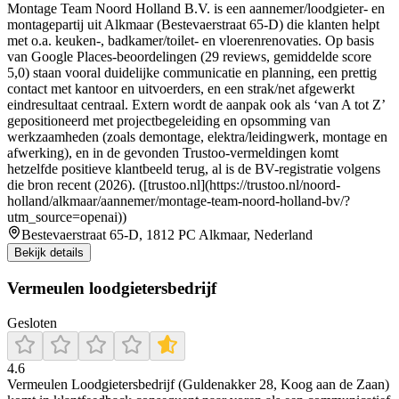
Montage Team Noord Holland B.V. is een aannemer/loodgieter- en
montagepartij uit Alkmaar (Bestevaerstraat 65-D) die klanten helpt
met o.a. keuken-, badkamer/toilet- en vloerenrenovaties. Op basis
van Google Places-beoordelingen (29 reviews, gemiddelde score
5,0) staan vooral duidelijke communicatie en planning, een prettig
contact met kantoor en uitvoerders, en een strak/net afgewerkt
eindresultaat centraal. Extern wordt de aanpak ook als ‘van A tot Z’
gepositioneerd met projectbegeleiding en opsomming van
werkzaamheden (zoals demontage, elektra/leidingwerk, montage en
afwerking), en in de gevonden Trustoo-vermeldingen komt
hetzelfde positieve klantbeeld terug, al is de BV-registratie volgens
die bron recent (2026). ([trustoo.nl](https://trustoo.nl/noord-
holland/alkmaar/aannemer/montage-team-noord-holland-bv/?
utm_source=openai))
Bestevaerstraat 65-D, 1812 PC Alkmaar, Nederland
Bekijk details
Vermeulen loodgietersbedrijf
Gesloten
4.6
Vermeulen Loodgietersbedrijf (Guldenakker 28, Koog aan de Zaan)