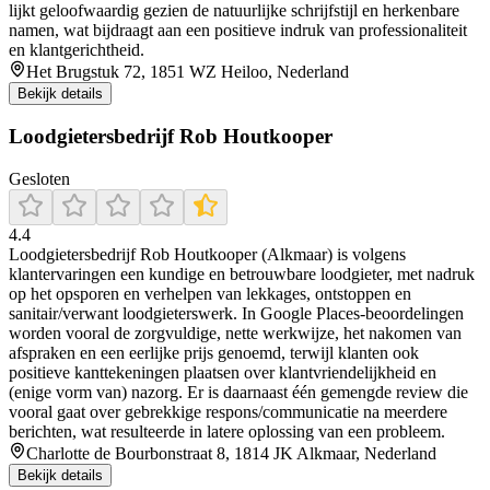
lijkt geloofwaardig gezien de natuurlijke schrijfstijl en herkenbare
namen, wat bijdraagt aan een positieve indruk van professionaliteit
en klantgerichtheid.
Het Brugstuk 72, 1851 WZ Heiloo, Nederland
Bekijk details
Loodgietersbedrijf Rob Houtkooper
Gesloten
4.4
Loodgietersbedrijf Rob Houtkooper (Alkmaar) is volgens
klantervaringen een kundige en betrouwbare loodgieter, met nadruk
op het opsporen en verhelpen van lekkages, ontstoppen en
sanitair/verwant loodgieterswerk. In Google Places-beoordelingen
worden vooral de zorgvuldige, nette werkwijze, het nakomen van
afspraken en een eerlijke prijs genoemd, terwijl klanten ook
positieve kanttekeningen plaatsen over klantvriendelijkheid en
(enige vorm van) nazorg. Er is daarnaast één gemengde review die
vooral gaat over gebrekkige respons/communicatie na meerdere
berichten, wat resulteerde in latere oplossing van een probleem.
Charlotte de Bourbonstraat 8, 1814 JK Alkmaar, Nederland
Bekijk details