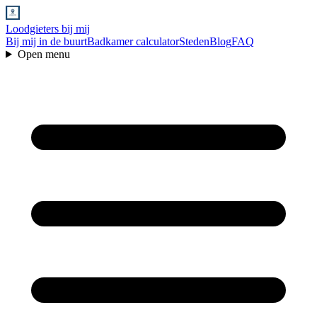
Loodgieters bij mij
Bij mij in de buurt
Badkamer calculator
Steden
Blog
FAQ
Open menu