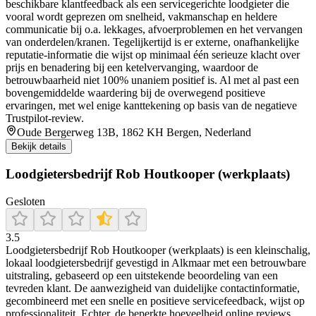
beschikbare klantfeedback als een servicegerichte loodgieter die
vooral wordt geprezen om snelheid, vakmanschap en heldere
communicatie bij o.a. lekkages, afvoerproblemen en het vervangen
van onderdelen/kranen. Tegelijkertijd is er externe, onafhankelijke
reputatie-informatie die wijst op minimaal één serieuze klacht over
prijs en benadering bij een ketelvervanging, waardoor de
betrouwbaarheid niet 100% unaniem positief is. Al met al past een
bovengemiddelde waardering bij de overwegend positieve
ervaringen, met wel enige kanttekening op basis van de negatieve
Trustpilot-review.
Oude Bergerweg 13B, 1862 KH Bergen, Nederland
Bekijk details
Loodgietersbedrijf Rob Houtkooper (werkplaats)
Gesloten
3.5
Loodgietersbedrijf Rob Houtkooper (werkplaats) is een kleinschalig,
lokaal loodgietersbedrijf gevestigd in Alkmaar met een betrouwbare
uitstraling, gebaseerd op een uitstekende beoordeling van een
tevreden klant. De aanwezigheid van duidelijke contactinformatie,
gecombineerd met een snelle en positieve servicefeedback, wijst op
professionaliteit. Echter, de beperkte hoeveelheid online reviews