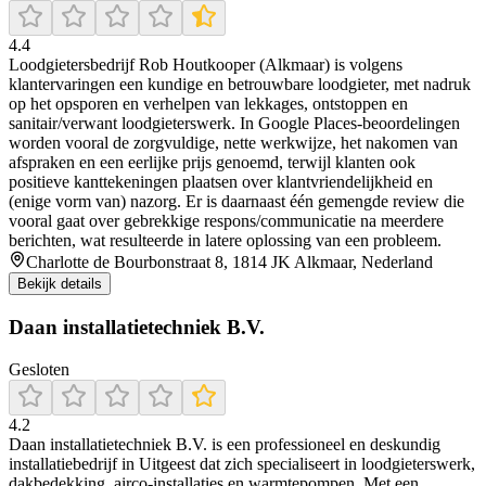
4.4
Loodgietersbedrijf Rob Houtkooper (Alkmaar) is volgens
klantervaringen een kundige en betrouwbare loodgieter, met nadruk
op het opsporen en verhelpen van lekkages, ontstoppen en
sanitair/verwant loodgieterswerk. In Google Places-beoordelingen
worden vooral de zorgvuldige, nette werkwijze, het nakomen van
afspraken en een eerlijke prijs genoemd, terwijl klanten ook
positieve kanttekeningen plaatsen over klantvriendelijkheid en
(enige vorm van) nazorg. Er is daarnaast één gemengde review die
vooral gaat over gebrekkige respons/communicatie na meerdere
berichten, wat resulteerde in latere oplossing van een probleem.
Charlotte de Bourbonstraat 8, 1814 JK Alkmaar, Nederland
Bekijk details
Daan installatietechniek B.V.
Gesloten
4.2
Daan installatietechniek B.V. is een professioneel en deskundig
installatiebedrijf in Uitgeest dat zich specialiseert in loodgieterswerk,
dakbedekking, airco-installaties en warmtepompen. Met een