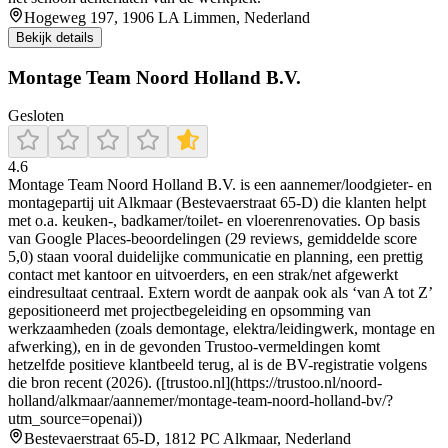
Hogeweg 197, 1906 LA Limmen, Nederland
Bekijk details
Montage Team Noord Holland B.V.
Gesloten
4.6
Montage Team Noord Holland B.V. is een aannemer/loodgieter- en
montagepartij uit Alkmaar (Bestevaerstraat 65-D) die klanten helpt
met o.a. keuken-, badkamer/toilet- en vloerenrenovaties. Op basis
van Google Places-beoordelingen (29 reviews, gemiddelde score
5,0) staan vooral duidelijke communicatie en planning, een prettig
contact met kantoor en uitvoerders, en een strak/net afgewerkt
eindresultaat centraal. Extern wordt de aanpak ook als ‘van A tot Z’
gepositioneerd met projectbegeleiding en opsomming van
werkzaamheden (zoals demontage, elektra/leidingwerk, montage en
afwerking), en in de gevonden Trustoo-vermeldingen komt
hetzelfde positieve klantbeeld terug, al is de BV-registratie volgens
die bron recent (2026). ([trustoo.nl](https://trustoo.nl/noord-
holland/alkmaar/aannemer/montage-team-noord-holland-bv/?
utm_source=openai))
Bestevaerstraat 65-D, 1812 PC Alkmaar, Nederland