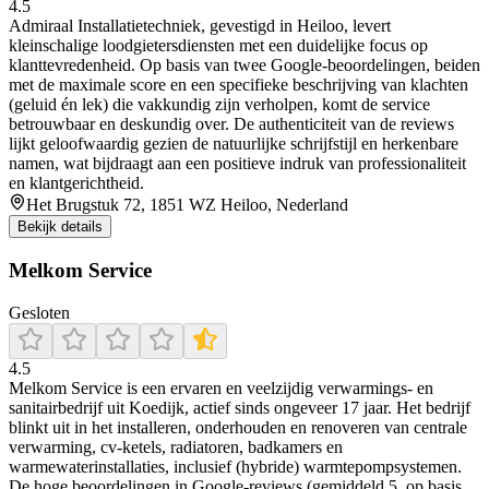
4.5
Admiraal Installatietechniek, gevestigd in Heiloo, levert
kleinschalige loodgietersdiensten met een duidelijke focus op
klanttevredenheid. Op basis van twee Google-beoordelingen, beiden
met de maximale score en een specifieke beschrijving van klachten
(geluid én lek) die vakkundig zijn verholpen, komt de service
betrouwbaar en deskundig over. De authenticiteit van de reviews
lijkt geloofwaardig gezien de natuurlijke schrijfstijl en herkenbare
namen, wat bijdraagt aan een positieve indruk van professionaliteit
en klantgerichtheid.
Het Brugstuk 72, 1851 WZ Heiloo, Nederland
Bekijk details
Melkom Service
Gesloten
4.5
Melkom Service is een ervaren en veelzijdig verwarmings‑ en
sanitairbedrijf uit Koedijk, actief sinds ongeveer 17 jaar. Het bedrijf
blinkt uit in het installeren, onderhouden en renoveren van centrale
verwarming, cv‐ketels, radiatoren, badkamers en
warmewaterinstallaties, inclusief (hybride) warmtepompsystemen.
De hoge beoordelingen in Google‑reviews (gemiddeld 5, op basis