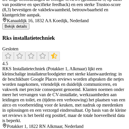
van positieve en specifieke feedback) en een sterke Trustoo‑score
(8,3) bevestigen de vakbekwaamheid, betrouwbaarheid en
klantgerichte aanpak.
Kanaaldijk 16, 1832 AA Koedijk, Nederland
Bekijk details
Rks installatietechniek
Gesloten
4.5
RKS Installatietechniek (Potakker 1, Alkmaar) lijkt een
kleinschalige installateur/loodgieter met sterke klantwaardering: in
de beschikbare Google Places reviews worden afspraken die netjes
worden nagekomen, vriendelijk en duidelijk communiceren, en
vakwerk met precisie consequent genoemd. Klanten noemen onder
meer het vervangen van de CV-installatie, werkzaamheden aan
leidingen en toilet, en (tijdens een verbouwing) het plaatsen van een
airco en voorbereiding voor de keuken, met nadruk op meedenken
in oplossingen en een verzorgd eindresultaat. Op basis van de kleine
set reviews is het beeld erg positief, maar de totale hoeveelheid data
is beperkt.
Potakker 1, 1822 RN Alkmaar, Nederland