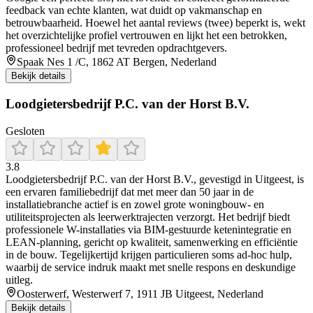
feedback van echte klanten, wat duidt op vakmanschap en
betrouwbaarheid. Hoewel het aantal reviews (twee) beperkt is, wekt
het overzichtelijke profiel vertrouwen en lijkt het een betrokken,
professioneel bedrijf met tevreden opdrachtgevers.
Spaak Nes 1 /C, 1862 AT Bergen, Nederland
Bekijk details
Loodgietersbedrijf P.C. van der Horst B.V.
Gesloten
3.8
Loodgietersbedrijf P.C. van der Horst B.V., gevestigd in Uitgeest, is
een ervaren familiebedrijf dat met meer dan 50 jaar in de
installatiebranche actief is en zowel grote woningbouw- en
utiliteitsprojecten als leerwerktrajecten verzorgt. Het bedrijf biedt
professionele W-installaties via BIM-gestuurde ketenintegratie en
LEAN-planning, gericht op kwaliteit, samenwerking en efficiëntie
in de bouw. Tegelijkertijd krijgen particulieren soms ad-hoc hulp,
waarbij de service indruk maakt met snelle respons en deskundige
uitleg.
Oosterwerf, Westerwerf 7, 1911 JB Uitgeest, Nederland
Bekijk details