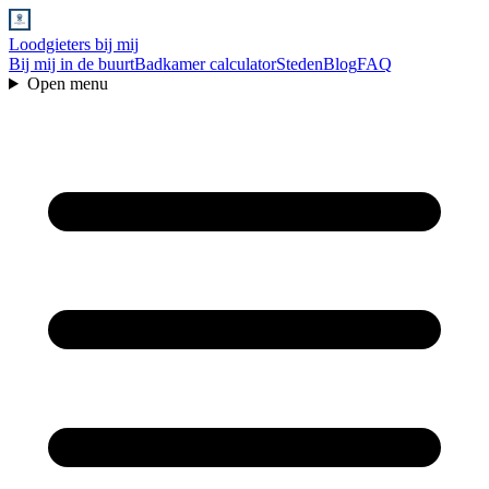
Loodgieters bij mij
Bij mij in de buurt
Badkamer calculator
Steden
Blog
FAQ
Open menu