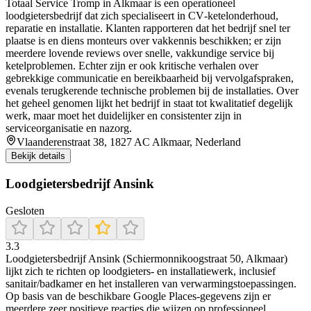
Totaal Service Tromp in Alkmaar is een operationeel
loodgietersbedrijf dat zich specialiseert in CV‑ketelonderhoud,
reparatie en installatie. Klanten rapporteren dat het bedrijf snel ter
plaatse is en diens monteurs over vakkennis beschikken; er zijn
meerdere lovende reviews over snelle, vakkundige service bij
ketelproblemen. Echter zijn er ook kritische verhalen over
gebrekkige communicatie en bereikbaarheid bij vervolgafspraken,
evenals terugkerende technische problemen bij de installaties. Over
het geheel genomen lijkt het bedrijf in staat tot kwalitatief degelijk
werk, maar moet het duidelijker en consistenter zijn in
serviceorganisatie en nazorg.
Vlaanderenstraat 38, 1827 AC Alkmaar, Nederland
Bekijk details
Loodgietersbedrijf Ansink
Gesloten
3.3
Loodgietersbedrijf Ansink (Schiermonnikoogstraat 50, Alkmaar)
lijkt zich te richten op loodgieters- en installatiewerk, inclusief
sanitair/badkamer en het installeren van verwarmingstoepassingen.
Op basis van de beschikbare Google Places-gegevens zijn er
meerdere zeer positieve reacties die wijzen op professioneel