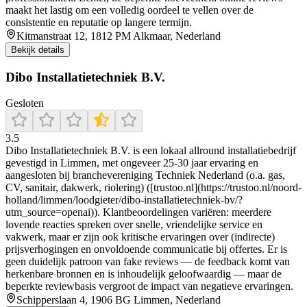
maakt het lastig om een volledig oordeel te vellen over de
consistentie en reputatie op langere termijn.
Kitmanstraat 12, 1812 PM Alkmaar, Nederland
Bekijk details
Dibo Installatietechniek B.V.
Gesloten
3.5
Dibo Installatietechniek B.V. is een lokaal allround installatiebedrijf
gevestigd in Limmen, met ongeveer 25‑30 jaar ervaring en
aangesloten bij branchevereniging Techniek Nederland (o.a. gas,
CV, sanitair, dakwerk, riolering) ([trustoo.nl](https://trustoo.nl/noord-
holland/limmen/loodgieter/dibo-installatietechniek-bv/?
utm_source=openai)). Klantbeoordelingen variëren: meerdere
lovende reacties spreken over snelle, vriendelijke service en
vakwerk, maar er zijn ook kritische ervaringen over (indirecte)
prijsverhogingen en onvoldoende communicatie bij offertes. Er is
geen duidelijk patroon van fake reviews — de feedback komt van
herkenbare bronnen en is inhoudelijk geloofwaardig — maar de
beperkte reviewbasis vergroot de impact van negatieve ervaringen.
Schipperslaan 4, 1906 BG Limmen, Nederland