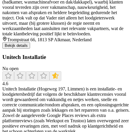
(badkamer, wasmachineafvoer en dak/dakkapel), waarbij klanten
vooral tevreden zijn over vakmanschap, nauwkeurigheid, het
nakomen van afspraken en heldere begeleiding gedurende het
traject. Ook valt op dat Vader niet alleen het loodgieterswerk
uitvoert, maar (bij grotere klussen) de regie neemt en
werkzaamheden laat aansluiten met relevante vakpartners, wat de
totale klantbeleving positief lijkt te beïnvloeden.
Trompstraat 66, 1813 SP Alkmaar, Nederland
Bekijk details
Unitech Installatie
Nu open
4.6
Unitech Installatie (Hogeweg 197, Limmen) is een installatie- en
loodgietersbedrijf dat volgens de beschikbare klantrecensies vooral
wordt gewaardeerd om vakkundig en netjes werken, snelle en
correcte communicatie/rondom afspraken, en een oplossingsgerichte
aanpak bij storingen zoals lekkages en het repareren van o.a. geisers.
Zowel de aangeleverde Google Places reviews als extra
platformreviews (zoals Werkspot en Trustoo) laten overwegend zeer
positieve ervaringen zien, met veel nadruk op klantgerichtheid en
het schoon achterlaten van de werkplek.