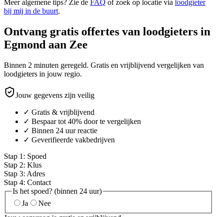
Meer algemene tips? Zie de
FAQ
of zoek op locatie via
loodgieter
bij mij in de buurt
.
Ontvang gratis offertes van loodgieters in
Egmond aan Zee
Binnen 2 minuten geregeld. Gratis en vrijblijvend vergelijken van
loodgieters in jouw regio.
Jouw gegevens zijn veilig
✓ Gratis & vrijblijvend
✓ Bespaar tot 40% door te vergelijken
✓ Binnen 24 uur reactie
✓ Geverifieerde vakbedrijven
Stap
1
:
Spoed
Stap
2
:
Klus
Stap
3
:
Adres
Stap
4
:
Contact
Is het spoed? (binnen 24 uur)
Ja
Nee