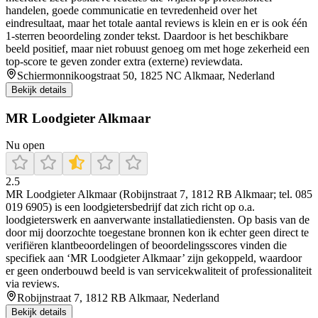
handelen, goede communicatie en tevredenheid over het
eindresultaat, maar het totale aantal reviews is klein en er is ook één
1-sterren beoordeling zonder tekst. Daardoor is het beschikbare
beeld positief, maar niet robuust genoeg om met hoge zekerheid een
top-score te geven zonder extra (externe) reviewdata.
Schiermonnikoogstraat 50, 1825 NC Alkmaar, Nederland
Bekijk details
MR Loodgieter Alkmaar
Nu open
2.5
MR Loodgieter Alkmaar (Robijnstraat 7, 1812 RB Alkmaar; tel. 085
019 6905) is een loodgietersbedrijf dat zich richt op o.a.
loodgieterswerk en aanverwante installatiediensten. Op basis van de
door mij doorzochte toegestane bronnen kon ik echter geen direct te
verifiëren klantbeoordelingen of beoordelingsscores vinden die
specifiek aan ‘MR Loodgieter Alkmaar’ zijn gekoppeld, waardoor
er geen onderbouwd beeld is van servicekwaliteit of professionaliteit
via reviews.
Robijnstraat 7, 1812 RB Alkmaar, Nederland
Bekijk details