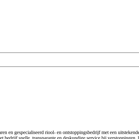
en en gespecialiseerd riool- en ontstoppingsbedrijf met een uitstekend
bedrijf snelle, transparante en deskundige service bij verstoppingen, le