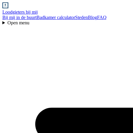
Loodgieters bij mij
Bij mij in de buurt
Badkamer calculator
Steden
Blog
FAQ
Open menu