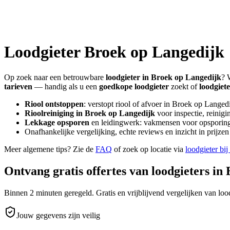
Loodgieter
Broek op Langedijk
Op zoek naar een betrouwbare
loodgieter in
Broek op Langedijk
? 
tarieven
— handig als u een
goedkope loodgieter
zoekt of
loodgiet
Riool ontstoppen
: verstopt riool of afvoer in
Broek op Langedi
Rioolreiniging in
Broek op Langedijk
voor inspectie, reinigi
Lekkage opsporen
en leidingwerk: vakmensen voor opsporing 
Onafhankelijke vergelijking, echte reviews en inzicht in prijz
Meer algemene tips? Zie de
FAQ
of zoek op locatie via
loodgieter bij
Ontvang gratis offertes van loodgieters in
Binnen 2 minuten geregeld. Gratis en vrijblijvend vergelijken van lood
Jouw gegevens zijn veilig