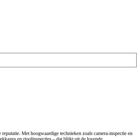
e reputatie. Met hoogwaardige technieken zoals camera-inspectie en
kkages en rioolinspecties – dat blijkt uit de lovende