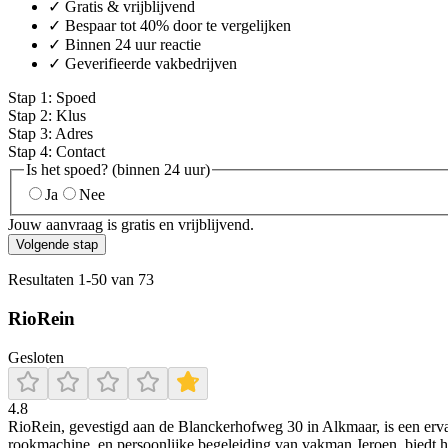
✓ Gratis & vrijblijvend
✓ Bespaar tot 40% door te vergelijken
✓ Binnen 24 uur reactie
✓ Geverifieerde vakbedrijven
Stap
1
:
Spoed
Stap
2
:
Klus
Stap
3
:
Adres
Stap
4
:
Contact
Is het spoed? (binnen 24 uur)
Ja
Nee
Jouw aanvraag is gratis en vrijblijvend.
Volgende stap
Resultaten
1
-
50
van
73
RioRein
Gesloten
4.8
RioRein, gevestigd aan de Blanckerhofweg 30 in Alkmaar, is een ervar
rookmachine, en persoonlijke begeleiding van vakman Jeroen, biedt het 