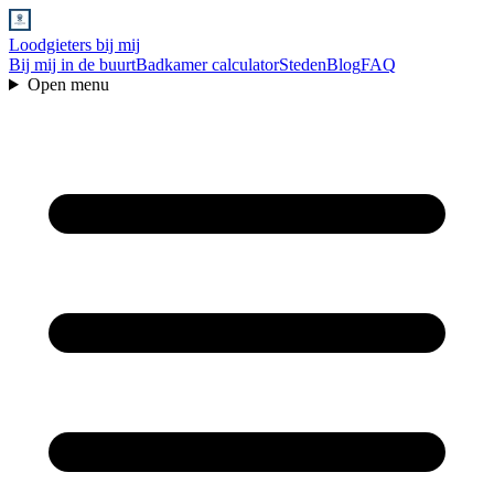
Loodgieters bij mij
Bij mij in de buurt
Badkamer calculator
Steden
Blog
FAQ
Open menu