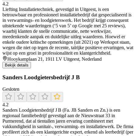
4.2
Liefting Installatietechniek, gevestigd in Uitgeest, is een
betrouwbaar en professioneel installatiebedrijf dat gespecialiseerd is
in verwarmings- en loodgieterswerk. Het bedrijf krijgt consequent
uitstekende waarderingen (‘5 van 5’ op Google met 25 reviews),
waarbij klanten de snelle communicatie, nette werkwijze,
meedenkende aanpak en duidelijke uitleg waarderen. Hoewel er
enkele oudere kritische opmerkingen (uit 2021) op Werkspot staan,
wegen die niet op tegen de recente, talrijke positieve ervaringen, wat
wijst op een groei in professionaliteit en klantgerichtheid.
Hooykamplaan 21, 1911 LV Uitgeest, Nederland
Bekijk details
Sanders Loodgietersbedrijf J B
Gesloten
4.2
Sanders Loodgietersbedrijf J B (Fa. JB Sanders en Zn.) is een
regionaal familiebedrijf gevestigd aan de Nieuwstraat 33 in
Purmerend, dat al tientallen jaren ervaring combineert met
vakkundigheid in sanitair-, verwarming- en installatiewerk. De firma
profileert zich als een klantgerichte expert, erkend als leerbedrijf (per