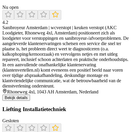
Nu open
4.2
Sanibroyeur Amsterdam | wcverstopt | keuken verstopt (AKC
Loodgieter, Rhoneweg 4xl, Amsterdam) positioneert zich als
loodgieter voor verstoppingen en sanibroyeur-/afvoerproblemen. De
aangeleverde klantenervaringen schetsen een service die snel ter
plaatse is, het probleem direct weet te diagnosticeren (o.a.
kalkophoping/kernoorzaak) en vervolgens netjes en met uitleg
repareert, inclusief schoon achterlaten en praktische onderhoudstips.
In een aanvullende onafhankelijke klantenervaring
(klantenvertellen.nl) komt eveneens een positief beeld naar voren
over tijdige afspraakafhandeling, deskundige montage en
klantvriendelijke communicatie, wat de betrouwbaarheid van de
dienstverlening ondersteunt.
Rhoneweg 4xl, 1043 AH Amsterdam, Nederland
Bekijk details
Liefting Installatietechniek
Gesloten