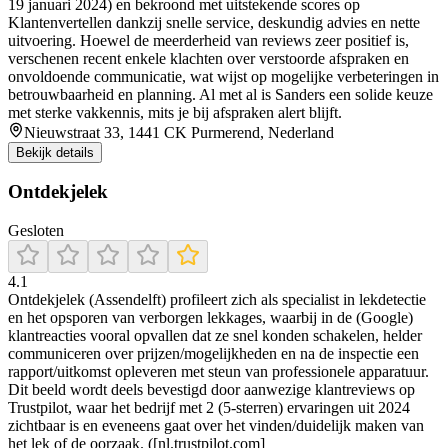
19 januari 2024) en bekroond met uitstekende scores op
Klantenvertellen dankzij snelle service, deskundig advies en nette
uitvoering. Hoewel de meerderheid van reviews zeer positief is,
verschenen recent enkele klachten over verstoorde afspraken en
onvoldoende communicatie, wat wijst op mogelijke verbeteringen in
betrouwbaarheid en planning. Al met al is Sanders een solide keuze
met sterke vakkennis, mits je bij afspraken alert blijft.
Nieuwstraat 33, 1441 CK Purmerend, Nederland
Bekijk details
Ontdekjelek
Gesloten
4.1
Ontdekjelek (Assendelft) profileert zich als specialist in lekdetectie
en het opsporen van verborgen lekkages, waarbij in de (Google)
klantreacties vooral opvallen dat ze snel konden schakelen, helder
communiceren over prijzen/mogelijkheden en na de inspectie een
rapport/uitkomst opleveren met steun van professionele apparatuur.
Dit beeld wordt deels bevestigd door aanwezige klantreviews op
Trustpilot, waar het bedrijf met 2 (5-sterren) ervaringen uit 2024
zichtbaar is en eveneens gaat over het vinden/duidelijk maken van
het lek of de oorzaak. ([nl.trustpilot.com]