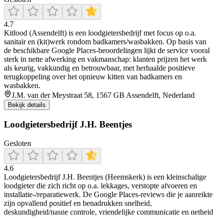
4.7
Kitlood (Assendelft) is een loodgietersbedrijf met focus op o.a.
sanitair en (kit)werk rondom badkamers/wasbakken. Op basis van
de beschikbare Google Places-beoordelingen lijkt de service vooral
sterk in nette afwerking en vakmanschap: klanten prijzen het werk
als keurig, vakkundig en betrouwbaar, met herhaalde positieve
terugkoppeling over het opnieuw kitten van badkamers en
wasbakken.
J.M. van der Meystraat 58, 1567 GB Assendelft, Nederland
Bekijk details
Loodgietersbedrijf J.H. Beentjes
Gesloten
4.6
Loodgietersbedrijf J.H. Beentjes (Heemskerk) is een kleinschalige
loodgieter die zich richt op o.a. lekkages, verstopte afvoeren en
installatie-/reparatiewerk. De Google Places-reviews die je aanreikte
zijn opvallend positief en benadrukken snelheid,
deskundigheid/nasne controle, vriendelijke communicatie en netheid