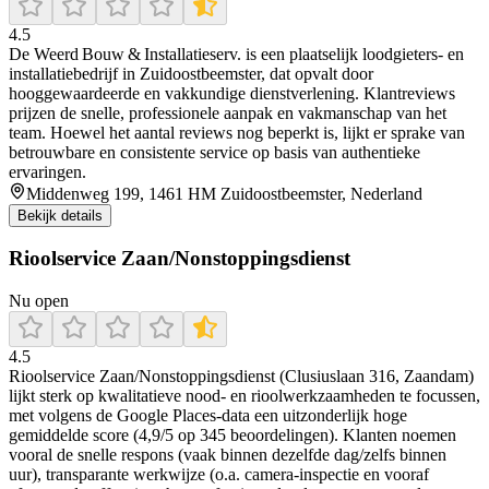
4.5
De Weerd Bouw & Installatieserv. is een plaatselijk loodgieters- en
installatiebedrijf in Zuidoostbeemster, dat opvalt door
hooggewaardeerde en vakkundige dienstverlening. Klantreviews
prijzen de snelle, professionele aanpak en vakmanschap van het
team. Hoewel het aantal reviews nog beperkt is, lijkt er sprake van
betrouwbare en consistente service op basis van authentieke
ervaringen.
Middenweg 199, 1461 HM Zuidoostbeemster, Nederland
Bekijk details
Rioolservice Zaan/Nonstoppingsdienst
Nu open
4.5
Rioolservice Zaan/Nonstoppingsdienst (Clusiuslaan 316, Zaandam)
lijkt sterk op kwalitatieve nood- en rioolwerkzaamheden te focussen,
met volgens de Google Places-data een uitzonderlijk hoge
gemiddelde score (4,9/5 op 345 beoordelingen). Klanten noemen
vooral de snelle respons (vaak binnen dezelfde dag/zelfs binnen
uur), transparante werkwijze (o.a. camera-inspectie en vooraf