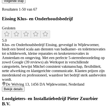
Volgende stap
Resultaten
1
-
50
van
67
Eissing Klus- en Onderhoudsbedrijf
Gesloten
5.0
Klus‑ en Onderhoudsbedrijf Eissing, gevestigd in Wijdewormer,
biedt een breed scala aan diensten van badkamer- en toiletrenovaties
tot schilderwerk, kleine reparaties en keukenrenovaties in
Amsterdam en omgeving. Met een perfecte 5-sterrenbeoordeling op
zowel Google (39 reviews) als Werkspot in verschillende
categorieën, bewijst Mitchel consistent vakmanschap, flexibiliteit,
nette afwerking en klantgerichte communicatie. Klanten prijzen zijn
meedenkend en professioneel, waardoor het bedrijf sterk aanbevolen
wordt.
De Welving 13, 1456 DA Wijdewormer, Nederland
Bekijk details
Loodgieters- en Installatiebedrijf Pieter Zuurbier
B.V.