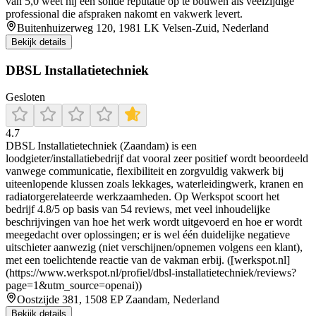
van 5,0 weet hij een solide reputatie op te bouwen als veelzijdige
professional die afspraken nakomt en vakwerk levert.
Buitenhuizerweg 120, 1981 LK Velsen-Zuid, Nederland
Bekijk details
DBSL Installatietechniek
Gesloten
4.7
DBSL Installatietechniek (Zaandam) is een
loodgieter/installatiebedrijf dat vooral zeer positief wordt beoordeeld
vanwege communicatie, flexibiliteit en zorgvuldig vakwerk bij
uiteenlopende klussen zoals lekkages, waterleidingwerk, kranen en
radiatorgerelateerde werkzaamheden. Op Werkspot scoort het
bedrijf 4.8/5 op basis van 54 reviews, met veel inhoudelijke
beschrijvingen van hoe het werk wordt uitgevoerd en hoe er wordt
meegedacht over oplossingen; er is wel één duidelijke negatieve
uitschieter aanwezig (niet verschijnen/opnemen volgens een klant),
met een toelichtende reactie van de vakman erbij. ([werkspot.nl]
(https://www.werkspot.nl/profiel/dbsl-installatietechniek/reviews?
page=1&utm_source=openai))
Oostzijde 381, 1508 EP Zaandam, Nederland
Bekijk details