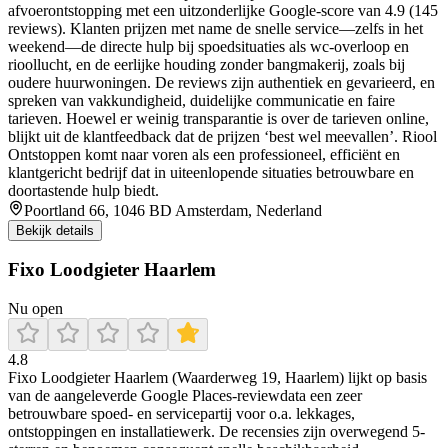
afvoerontstopping met een uitzonderlijke Google-score van 4.9 (145
reviews). Klanten prijzen met name de snelle service—zelfs in het
weekend—de directe hulp bij spoedsituaties als wc-overloop en
rioollucht, en de eerlijke houding zonder bangmakerij, zoals bij
oudere huurwoningen. De reviews zijn authentiek en gevarieerd, en
spreken van vakkundigheid, duidelijke communicatie en faire
tarieven. Hoewel er weinig transparantie is over de tarieven online,
blijkt uit de klantfeedback dat de prijzen ‘best wel meevallen’. Riool
Ontstoppen komt naar voren als een professioneel, efficiënt en
klantgericht bedrijf dat in uiteenlopende situaties betrouwbare en
doortastende hulp biedt.
Poortland 66, 1046 BD Amsterdam, Nederland
Bekijk details
Fixo Loodgieter Haarlem
Nu open
4.8
Fixo Loodgieter Haarlem (Waarderweg 19, Haarlem) lijkt op basis
van de aangeleverde Google Places-reviewdata een zeer
betrouwbare spoed- en servicepartij voor o.a. lekkages,
ontstoppingen en installatiewerk. De recensies zijn overwegend 5-