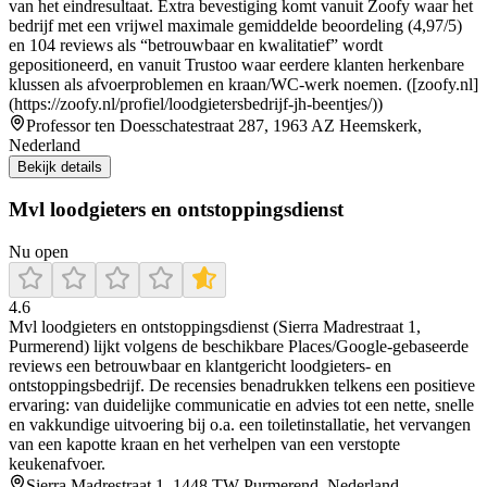
van het eindresultaat. Extra bevestiging komt vanuit Zoofy waar het
bedrijf met een vrijwel maximale gemiddelde beoordeling (4,97/5)
en 104 reviews als “betrouwbaar en kwalitatief” wordt
gepositioneerd, en vanuit Trustoo waar eerdere klanten herkenbare
klussen als afvoerproblemen en kraan/WC-werk noemen. ([zoofy.nl]
(https://zoofy.nl/profiel/loodgietersbedrijf-jh-beentjes/))
Professor ten Doesschatestraat 287, 1963 AZ Heemskerk,
Nederland
Bekijk details
Mvl loodgieters en ontstoppingsdienst
Nu open
4.6
Mvl loodgieters en ontstoppingsdienst (Sierra Madrestraat 1,
Purmerend) lijkt volgens de beschikbare Places/Google-gebaseerde
reviews een betrouwbaar en klantgericht loodgieters- en
ontstoppingsbedrijf. De recensies benadrukken telkens een positieve
ervaring: van duidelijke communicatie en advies tot een nette, snelle
en vakkundige uitvoering bij o.a. een toiletinstallatie, het vervangen
van een kapotte kraan en het verhelpen van een verstopte
keukenafvoer.
Sierra Madrestraat 1, 1448 TW Purmerend, Nederland