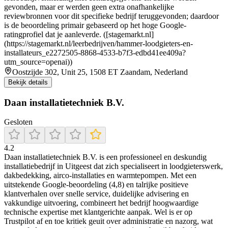
gevonden, maar er werden geen extra onafhankelijke
reviewbronnen voor dit specifieke bedrijf teruggevonden; daardoor
is de beoordeling primair gebaseerd op het hoge Google-
ratingprofiel dat je aanleverde. ([stagemarkt.nl]
(https://stagemarkt.nl/leerbedrijven/hammer-loodgieters-en-
installateurs_e2272505-8868-4533-b7f3-edbd41ee409a?
utm_source=openai))
Oostzijde 302, Unit 25, 1508 ET Zaandam, Nederland
Bekijk details
Daan installatietechniek B.V.
Gesloten
4.2
Daan installatietechniek B.V. is een professioneel en deskundig
installatiebedrijf in Uitgeest dat zich specialiseert in loodgieterswerk,
dakbedekking, airco-installaties en warmtepompen. Met een
uitstekende Google-beoordeling (4,8) en talrijke positieve
klantverhalen over snelle service, duidelijke advisering en
vakkundige uitvoering, combineert het bedrijf hoogwaardige
technische expertise met klantgerichte aanpak. Wel is er op
Trustpilot af en toe kritiek geuit over administratie en nazorg, wat