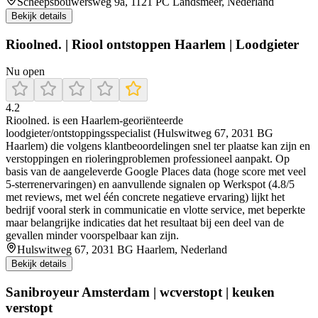
Scheepsbouwersweg 9a, 1121 PC Landsmeer, Nederland
Bekijk details
Rioolned. | Riool ontstoppen Haarlem | Loodgieter
Nu open
4.2
Rioolned. is een Haarlem-georiënteerde
loodgieter/ontstoppingsspecialist (Hulswitweg 67, 2031 BG
Haarlem) die volgens klantbeoordelingen snel ter plaatse kan zijn en
verstoppingen en rioleringproblemen professioneel aanpakt. Op
basis van de aangeleverde Google Places data (hoge score met veel
5-sterrenervaringen) en aanvullende signalen op Werkspot (4.8/5
met reviews, met wel één concrete negatieve ervaring) lijkt het
bedrijf vooral sterk in communicatie en vlotte service, met beperkte
maar belangrijke indicaties dat het resultaat bij een deel van de
gevallen minder voorspelbaar kan zijn.
Hulswitweg 67, 2031 BG Haarlem, Nederland
Bekijk details
Sanibroyeur Amsterdam | wcverstopt | keuken
verstopt