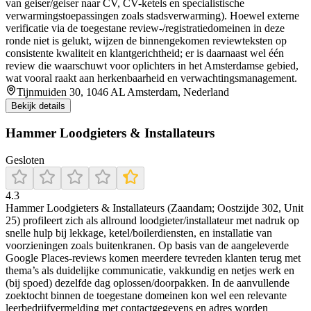
van geiser/geiser naar CV, CV-ketels en specialistische
verwarmingstoepassingen zoals stadsverwarming). Hoewel externe
verificatie via de toegestane review-/registratiedomeinen in deze
ronde niet is gelukt, wijzen de binnengekomen reviewteksten op
consistente kwaliteit en klantgerichtheid; er is daarnaast wel één
review die waarschuwt voor oplichters in het Amsterdamse gebied,
wat vooral raakt aan herkenbaarheid en verwachtingsmanagement.
Tijnmuiden 30, 1046 AL Amsterdam, Nederland
Bekijk details
Hammer Loodgieters & Installateurs
Gesloten
4.3
Hammer Loodgieters & Installateurs (Zaandam; Oostzijde 302, Unit
25) profileert zich als allround loodgieter/installateur met nadruk op
snelle hulp bij lekkage, ketel/boilerdiensten, en installatie van
voorzieningen zoals buitenkranen. Op basis van de aangeleverde
Google Places-reviews komen meerdere tevreden klanten terug met
thema’s als duidelijke communicatie, vakkundig en netjes werk en
(bij spoed) dezelfde dag oplossen/doorpakken. In de aanvullende
zoektocht binnen de toegestane domeinen kon wel een relevante
leerbedrijfvermelding met contactgegevens en adres worden