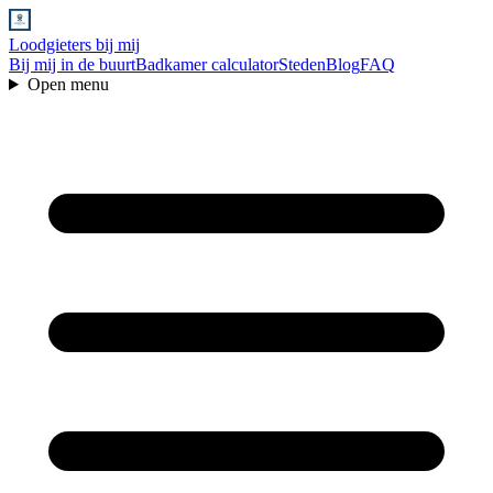
Loodgieters bij mij
Bij mij in de buurt
Badkamer calculator
Steden
Blog
FAQ
Open menu