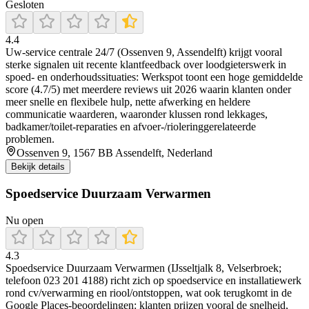
Gesloten
4.4
Uw-service centrale 24/7 (Ossenven 9, Assendelft) krijgt vooral
sterke signalen uit recente klantfeedback over loodgieterswerk in
spoed- en onderhoudssituaties: Werkspot toont een hoge gemiddelde
score (4.7/5) met meerdere reviews uit 2026 waarin klanten onder
meer snelle en flexibele hulp, nette afwerking en heldere
communicatie waarderen, waaronder klussen rond lekkages,
badkamer/toilet-reparaties en afvoer-/rioleringgerelateerde
problemen.
Ossenven 9, 1567 BB Assendelft, Nederland
Bekijk details
Spoedservice Duurzaam Verwarmen
Nu open
4.3
Spoedservice Duurzaam Verwarmen (IJsseltjalk 8, Velserbroek;
telefoon 023 201 4188) richt zich op spoedservice en installatiewerk
rond cv/verwarming en riool/ontstoppen, wat ook terugkomt in de
Google Places-beoordelingen: klanten prijzen vooral de snelheid,