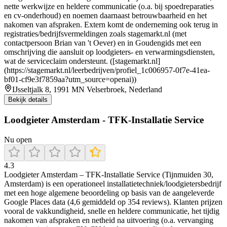
nette werkwijze en heldere communicatie (o.a. bij spoedreparaties
en cv-onderhoud) en noemen daarnaast betrouwbaarheid en het
nakomen van afspraken. Extern komt de onderneming ook terug in
registraties/bedrijfsvermeldingen zoals stagemarkt.nl (met
contactpersoon Brian van 't Oever) en in Goudengids met een
omschrijving die aansluit op loodgieters- en verwarmingsdiensten,
wat de serviceclaim ondersteunt. ([stagemarkt.nl]
(https://stagemarkt.nl/leerbedrijven/profiel_1c006957-0f7e-41ea-
bf01-cf9e3f7859aa?utm_source=openai))
IJsseltjalk 8, 1991 MN Velserbroek, Nederland
Bekijk details
Loodgieter Amsterdam - TFK-Installatie Service
Nu open
4.3
Loodgieter Amsterdam – TFK-Installatie Service (Tijnmuiden 30,
Amsterdam) is een operationeel installatietechniek/loodgietersbedrijf
met een hoge algemene beoordeling op basis van de aangeleverde
Google Places data (4,6 gemiddeld op 354 reviews). Klanten prijzen
vooral de vakkundigheid, snelle en heldere communicatie, het tijdig
nakomen van afspraken en netheid na uitvoering (o.a. vervanging