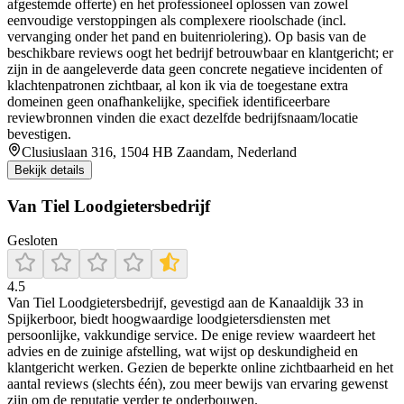
afgestemde offerte) en het professioneel oplossen van zowel
eenvoudige verstoppingen als complexere rioolschade (incl.
vervanging onder het pand en buitenriolering). Op basis van de
beschikbare reviews oogt het bedrijf betrouwbaar en klantgericht; er
zijn in de aangeleverde data geen concrete negatieve incidenten of
klachtenpatronen zichtbaar, al kon ik via de toegestane extra
domeinen geen onafhankelijke, specifiek identificeerbare
reviewbronnen vinden die exact dezelfde bedrijfsnaam/locatie
bevestigen.
Clusiuslaan 316, 1504 HB Zaandam, Nederland
Bekijk details
Van Tiel Loodgietersbedrijf
Gesloten
4.5
Van Tiel Loodgietersbedrijf, gevestigd aan de Kanaaldijk 33 in
Spijkerboor, biedt hoogwaardige loodgietersdiensten met
persoonlijke, vakkundige service. De enige review waardeert het
advies en de zuinige afstelling, wat wijst op deskundigheid en
klantgericht werken. Gezien de beperkte online zichtbaarheid en het
aantal reviews (slechts één), zou meer bewijs van ervaring gewenst
zijn om de reputatie verder te onderbouwen.