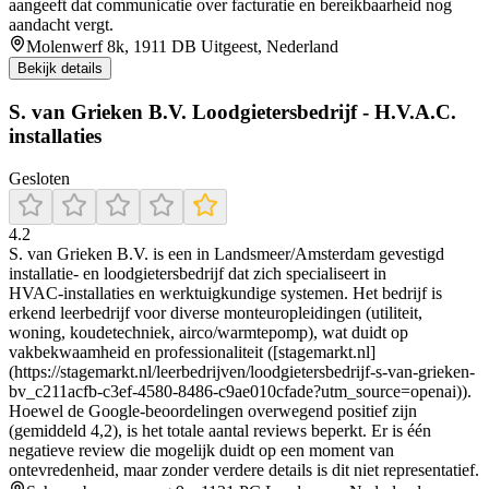
aangeeft dat communicatie over facturatie en bereikbaarheid nog
aandacht vergt.
Molenwerf 8k, 1911 DB Uitgeest, Nederland
Bekijk details
S. van Grieken B.V. Loodgietersbedrijf - H.V.A.C.
installaties
Gesloten
4.2
S. van Grieken B.V. is een in Landsmeer/Amsterdam gevestigd
installatie‑ en loodgietersbedrijf dat zich specialiseert in
HVAC‑installaties en werktuigkundige systemen. Het bedrijf is
erkend leerbedrijf voor diverse monteuropleidingen (utiliteit,
woning, koudetechniek, airco/warmtepomp), wat duidt op
vakbekwaamheid en professionaliteit ([stagemarkt.nl]
(https://stagemarkt.nl/leerbedrijven/loodgietersbedrijf-s-van-grieken-
bv_c211acfb-c3ef-4580-8486-c9ae010cfade?utm_source=openai)).
Hoewel de Google‑beoordelingen overwegend positief zijn
(gemiddeld 4,2), is het totale aantal reviews beperkt. Er is één
negatieve review die mogelijk duidt op een moment van
ontevredenheid, maar zonder verdere details is dit niet representatief.