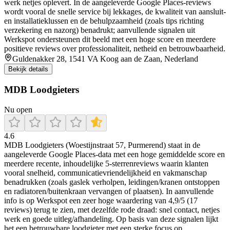
werk netjes oplevert. In de aangeleverde Google Places-reviews
wordt vooral de snelle service bij lekkages, de kwaliteit van aansluit-
en installatieklussen en de behulpzaamheid (zoals tips richting
verzekering en nazorg) benadrukt; aanvullende signalen uit
Werkspot ondersteunen dit beeld met een hoge score en meerdere
positieve reviews over professionaliteit, netheid en betrouwbaarheid.
Guldenakker 28, 1541 VA Koog aan de Zaan, Nederland
Bekijk details
MDB Loodgieters
Nu open
4.6
MDB Loodgieters (Woestijnstraat 57, Purmerend) staat in de
aangeleverde Google Places-data met een hoge gemiddelde score en
meerdere recente, inhoudelijke 5-sterrenreviews waarin klanten
vooral snelheid, communicatievriendelijkheid en vakmanschap
benadrukken (zoals gaslek verholpen, leidingen/kranen ontstoppen
en radiatoren/buitenkraan vervangen of plaatsen). In aanvullende
info is op Werkspot een zeer hoge waardering van 4,9/5 (17
reviews) terug te zien, met dezelfde rode draad: snel contact, netjes
werk en goede uitleg/afhandeling. Op basis van deze signalen lijkt
het een betrouwbare loodgieter met een sterke focus op