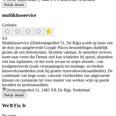
Bekijk details
multiklusservice
Gesloten
4.6
Multiklusservice (Driekoningenhof 51, De Rijp) wordt op basis van
de door jou aangeleverde Google Places-beoordelingen duidelijk
gezien als een betrouwbare, flexibele vakman. In meerdere reviews
komt naar voren dat Dennis snel kan schakelen bij spoed, afspraken
vlot kan inplannen, en het werk secuur en netjes afrondt—van
loodgieterswerk (zoals verstoppingen) tot montage- en bredere
kluswerkzaamheden (ook bij grotere renovatiewerkzaamheden). De
combinatie van hoge score, concrete voorbeelden van uitgevoerde
klussen en consistente lof voor manier van werken wijst op goede
kwaliteit en professionaliteit.
Driekoningenhof 51, 1483 XR De Rijp, Nederland
Bekijk details
We'll Fix It
Nu open