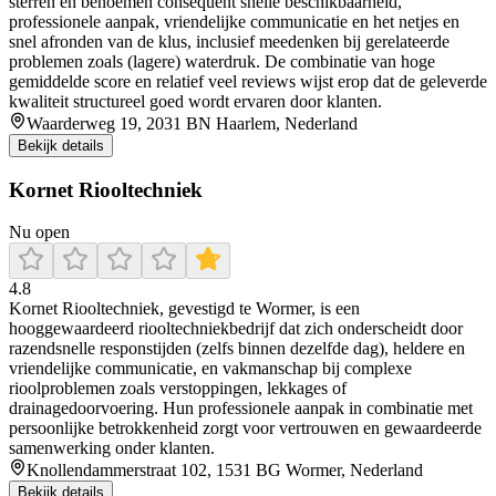
sterren en benoemen consequent snelle beschikbaarheid,
professionele aanpak, vriendelijke communicatie en het netjes en
snel afronden van de klus, inclusief meedenken bij gerelateerde
problemen zoals (lagere) waterdruk. De combinatie van hoge
gemiddelde score en relatief veel reviews wijst erop dat de geleverde
kwaliteit structureel goed wordt ervaren door klanten.
Waarderweg 19, 2031 BN Haarlem, Nederland
Bekijk details
Kornet Riooltechniek
Nu open
4.8
Kornet Riooltechniek, gevestigd te Wormer, is een
hooggewaardeerd riooltechniekbedrijf dat zich onderscheidt door
razendsnelle responstijden (zelfs binnen dezelfde dag), heldere en
vriendelijke communicatie, en vakmanschap bij complexe
rioolproblemen zoals verstoppingen, lekkages of
drainagedoorvoering. Hun professionele aanpak in combinatie met
persoonlijke betrokkenheid zorgt voor vertrouwen en gewaardeerde
samenwerking onder klanten.
Knollendammerstraat 102, 1531 BG Wormer, Nederland
Bekijk details