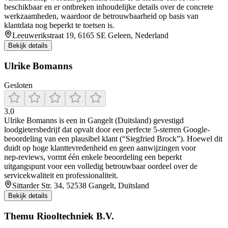
beschikbaar en er ontbreken inhoudelijke details over de concrete
werkzaamheden, waardoor de betrouwbaarheid op basis van
klantdata nog beperkt te toetsen is.
Leeuwerikstraat 19, 6165 SE Geleen, Nederland
Bekijk details
Ulrike Bomanns
Gesloten
3.0
Ulrike Bomanns is een in Gangelt (Duitsland) gevestigd
loodgietersbedrijf dat opvalt door een perfecte 5‑sterren Google-
beoordeling van een plausibel klant (“Siegfried Brock”). Hoewel dit
duidt op hoge klanttevredenheid en geen aanwijzingen voor
nep‑reviews, vormt één enkele beoordeling een beperkt
uitgangspunt voor een volledig betrouwbaar oordeel over de
servicekwaliteit en professionaliteit.
Sittarder Str. 34, 52538 Gangelt, Duitsland
Bekijk details
Themu Riooltechniek B.V.