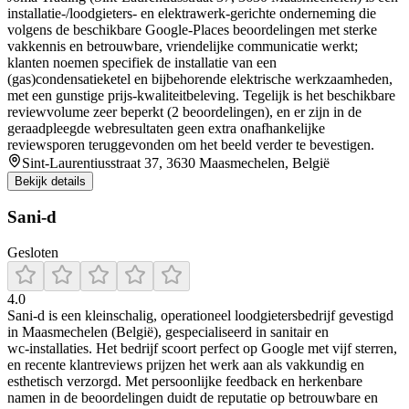
installatie-/loodgieters- en elektrawerk-gerichte onderneming die
volgens de beschikbare Google-Places beoordelingen met sterke
vakkennis en betrouwbare, vriendelijke communicatie werkt;
klanten noemen specifiek de installatie van een
(gas)condensatieketel en bijbehorende elektrische werkzaamheden,
met een gunstige prijs-kwaliteitbeleving. Tegelijk is het beschikbare
reviewvolume zeer beperkt (2 beoordelingen), en er zijn in de
geraadpleegde webresultaten geen extra onafhankelijke
reviewsporen teruggevonden om het beeld verder te bevestigen.
Sint-Laurentiusstraat 37, 3630 Maasmechelen, België
Bekijk details
Sani-d
Gesloten
4.0
Sani‑d is een kleinschalig, operationeel loodgietersbedrijf gevestigd
in Maasmechelen (België), gespecialiseerd in sanitair en
wc‑installaties. Het bedrijf scoort perfect op Google met vijf sterren,
en recente klantreviews prijzen het werk aan als vakkundig en
esthetisch verzorgd. Met persoonlijke feedback en herkenbare
namen in de beoordelingen duidt de reputatie op betrouwbare en