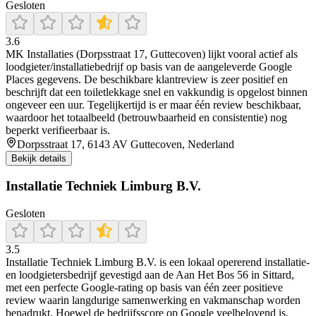
Gesloten
3.6
MK Installaties (Dorpsstraat 17, Guttecoven) lijkt vooral actief als
loodgieter/installatiebedrijf op basis van de aangeleverde Google
Places gegevens. De beschikbare klantreview is zeer positief en
beschrijft dat een toiletlekkage snel en vakkundig is opgelost binnen
ongeveer een uur. Tegelijkertijd is er maar één review beschikbaar,
waardoor het totaalbeeld (betrouwbaarheid en consistentie) nog
beperkt verifieerbaar is.
Dorpsstraat 17, 6143 AV Guttecoven, Nederland
Bekijk details
Installatie Techniek Limburg B.V.
Gesloten
3.5
Installatie Techniek Limburg B.V. is een lokaal opererend installatie-
en loodgietersbedrijf gevestigd aan de Aan Het Bos 56 in Sittard,
met een perfecte Google-rating op basis van één zeer positieve
review waarin langdurige samenwerking en vakmanschap worden
benadrukt. Hoewel de bedrijfsscore op Google veelbelovend is,