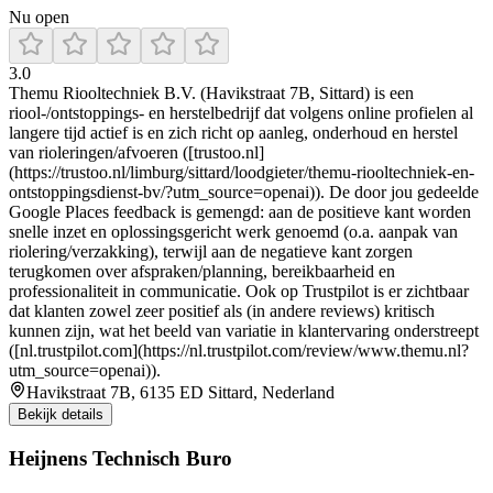
Nu open
3.0
Themu Riooltechniek B.V. (Havikstraat 7B, Sittard) is een
riool-/ontstoppings- en herstelbedrijf dat volgens online profielen al
langere tijd actief is en zich richt op aanleg, onderhoud en herstel
van rioleringen/afvoeren ([trustoo.nl]
(https://trustoo.nl/limburg/sittard/loodgieter/themu-riooltechniek-en-
ontstoppingsdienst-bv/?utm_source=openai)). De door jou gedeelde
Google Places feedback is gemengd: aan de positieve kant worden
snelle inzet en oplossingsgericht werk genoemd (o.a. aanpak van
riolering/verzakking), terwijl aan de negatieve kant zorgen
terugkomen over afspraken/planning, bereikbaarheid en
professionaliteit in communicatie. Ook op Trustpilot is er zichtbaar
dat klanten zowel zeer positief als (in andere reviews) kritisch
kunnen zijn, wat het beeld van variatie in klantervaring onderstreept
([nl.trustpilot.com](https://nl.trustpilot.com/review/www.themu.nl?
utm_source=openai)).
Havikstraat 7B, 6135 ED Sittard, Nederland
Bekijk details
Heijnens Technisch Buro