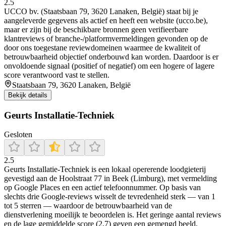
2.5
UCCO bv. (Staatsbaan 79, 3620 Lanaken, België) staat bij je
aangeleverde gegevens als actief en heeft een website (ucco.be),
maar er zijn bij de beschikbare bronnen geen verifieerbare
klantreviews of branche-/platformvermeldingen gevonden op de
door ons toegestane reviewdomeinen waarmee de kwaliteit of
betrouwbaarheid objectief onderbouwd kan worden. Daardoor is er
onvoldoende signaal (positief of negatief) om een hogere of lagere
score verantwoord vast te stellen.
Staatsbaan 79, 3620 Lanaken, België
Bekijk details
Geurts Installatie-Techniek
Gesloten
2.5
Geurts Installatie‑Techniek is een lokaal opererende loodgieterij
gevestigd aan de Hoolstraat 77 in Beek (Limburg), met vermelding
op Google Places en een actief telefoonnummer. Op basis van
slechts drie Google-reviews wisselt de tevredenheid sterk — van 1
tot 5 sterren — waardoor de betrouwbaarheid van de
dienstverlening moeilijk te beoordelen is. Het geringe aantal reviews
en de lage gemiddelde score (2,7) geven een gemengd beeld,