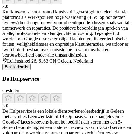
3.0
Kuifklussen is een allround klusbedrijf gevestigd in Geleen dat via
platforms als Werkspot een hoge waardering (4.5/5 op honderden
reviews) heeft opgebouwd voor uiteenlopende klussen zoals sanitair,
timmerwerk en reparaties. De positieve beoordelingen spreken van
snelle, professionele en klantgerichte uitvoering. Tegelijkertijd
worden op Google diverse ernstige klachten geuit over technische
fouten, veiligheidsissues en onprettige klantinteracties, waardoor er
twijfel blijft bestaan over consistentie in vakmanschap en
betrouwbaarheid onder alle omstandigheden.
Leliënsingel 26, 6163 CN Geleen, Nederland
Bekijk details
De Hulpservice
Gesloten
3.0
De Hulpservice is een lokale dienstverlener/leerbedrijf in Geleen
met als adres Leeuwerikstraat 19. Op basis van de aangeleverde
Google-Places gegevens komt het bedrijf naar voren met een 5-
sterren beoordeling en een 5-sterren review waarin vooral service en
vakmanschap worden geprezen, maar er is slechts één review