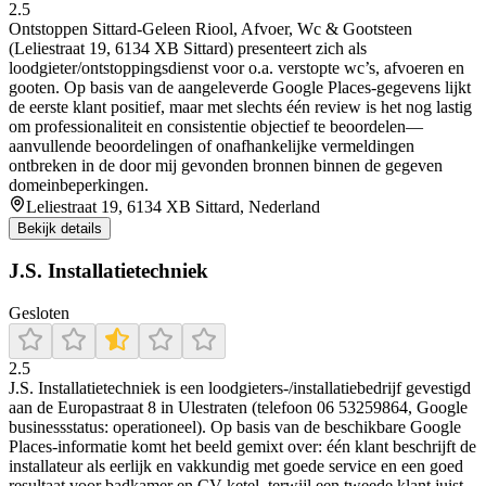
2.5
Ontstoppen Sittard-Geleen Riool, Afvoer, Wc & Gootsteen
(Leliestraat 19, 6134 XB Sittard) presenteert zich als
loodgieter/ontstoppingsdienst voor o.a. verstopte wc’s, afvoeren en
gooten. Op basis van de aangeleverde Google Places-gegevens lijkt
de eerste klant positief, maar met slechts één review is het nog lastig
om professionaliteit en consistentie objectief te beoordelen—
aanvullende beoordelingen of onafhankelijke vermeldingen
ontbreken in de door mij gevonden bronnen binnen de gegeven
domeinbeperkingen.
Leliestraat 19, 6134 XB Sittard, Nederland
Bekijk details
J.S. Installatietechniek
Gesloten
2.5
J.S. Installatietechniek is een loodgieters-/installatiebedrijf gevestigd
aan de Europastraat 8 in Ulestraten (telefoon 06 53259864, Google
businessstatus: operationeel). Op basis van de beschikbare Google
Places-informatie komt het beeld gemixt over: één klant beschrijft de
installateur als eerlijk en vakkundig met goede service en een goed
resultaat voor badkamer en CV-ketel, terwijl een tweede klant juist