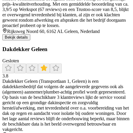
prijs–kwaliteitverhouding. Met een gemiddelde beoordeling van ca.
3,9/5 op Werkspot (67 reviews) en een Trustoo-score van 8,5, blijkt
er overwegend tevredenheid bij klanten, al zijn er ook klachten
geweest rondom afwerking en afspraken die het bedrijf doorgaans
proactief probeert op te lossen.
Rijksweg Noord 60, 6162 AL Geleen, Nederland
Bekijk details
Dakdekker Geleen
Gesloten
3.8
Dakdekker Geleen (Transportlaan 1, Geleen) is een
dakdekkersbedrijf dat volgens de aangeleverde gegevens ook als
(algemeen) aannemer/plumber-achtig profiel wordt gepresenteerd.
Op basis van de beschikbare 3 klantreviews lijkt de service vooral
gericht op een grondige dakinspectie en zorgvuldig
herstel/afwerking, met tevredenheid over o.a. voorbereiding van het
dak op regen en aandacht voor isolatie bij oudere woningen. Door
het lage aantal reviews blijft de onderbouwing beperkt, maar binnen
de beschikbare data is het beeld overwegend betrouwbaar en
vakgericht.