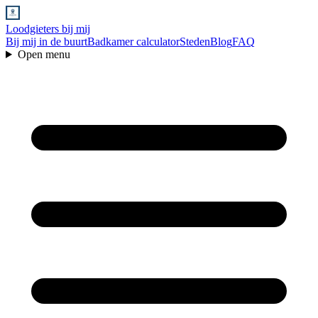
Loodgieters bij mij
Bij mij in de buurt
Badkamer calculator
Steden
Blog
FAQ
Open menu