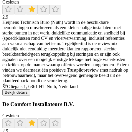
Gesloten
2.9
Heijnens Technisch Buro (Nuth) wordt in de beschikbare
beoordelingen omschreven als een kleinschalige installateur met
sterke punten in net werk, duidelijke communicatie en snelheid bij
(spoed)klussen rond CV en vloerverwarming, inclusief referenties
aan vakmanschap van het team. Tegelijkertijd is de reviewmix
duidelijk niet eenduidig: meerdere klanten rapporteren slechte
bereikbaarheid/geen terugkoppeling bij storingen en er zijn ook
signalen over een mogelijk ernstige lekkage met hoge waterkosten
en kritiek op de manier waarop offertes worden aangeboden. Extern
vinden we daarnaast één positieve Trustpilot-review (met nadruk op
betrouwbaarheid), maar het overwegend gemengde beeld uit de
klantfeedback houdt de score terug.
Oliegats 1, 6361 HT Nuth, Nederland
Bekijk details
De Comfort Installateurs B.V.
Gesloten
2.9