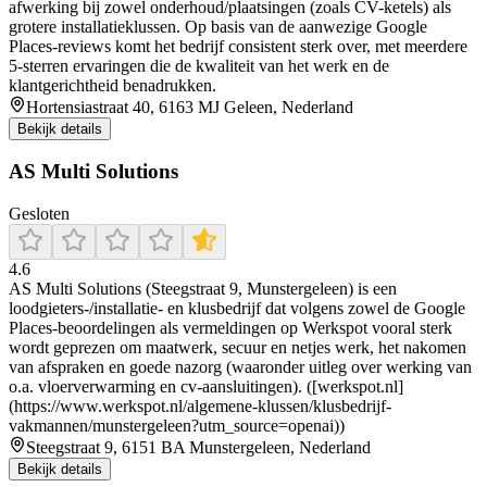
afwerking bij zowel onderhoud/plaatsingen (zoals CV-ketels) als
grotere installatieklussen. Op basis van de aanwezige Google
Places-reviews komt het bedrijf consistent sterk over, met meerdere
5-sterren ervaringen die de kwaliteit van het werk en de
klantgerichtheid benadrukken.
Hortensiastraat 40, 6163 MJ Geleen, Nederland
Bekijk details
AS Multi Solutions
Gesloten
4.6
AS Multi Solutions (Steegstraat 9, Munstergeleen) is een
loodgieters-/installatie- en klusbedrijf dat volgens zowel de Google
Places-beoordelingen als vermeldingen op Werkspot vooral sterk
wordt geprezen om maatwerk, secuur en netjes werk, het nakomen
van afspraken en goede nazorg (waaronder uitleg over werking van
o.a. vloerverwarming en cv-aansluitingen). ([werkspot.nl]
(https://www.werkspot.nl/algemene-klussen/klusbedrijf-
vakmannen/munstergeleen?utm_source=openai))
Steegstraat 9, 6151 BA Munstergeleen, Nederland
Bekijk details