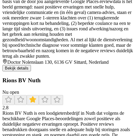
basis van de door jou aangeleverde Google Places-reviewdata is het
beeld gemengd: naast positieve ervaringen met snelle hulp,
vriendelijke communicatie en (in één geval) camera-advies, staan er
ook meerdere zware 1-sterren klachten over (1) terugkerende
verstoppingen kort na behandeling, (2) beperkte coulance na een te
lange tijd sinds uitvoering, en (3) issues rond afwerking/nazorg en
het gebrek aan rekening houden met
gezondheid/woonomstandigheden. Al met al lijkt de dienstverlening
bij spoed/technische diagnose voor sommige klanten goed, maar de
betrouwbaarheid en nazorg komen in de negatieve reviews duidelijk
terug als zwakke punten.
Doctor Nolenslaan 130, 6136 GV Sittard, Nederland
Bekijk details
Rions BV Nuth
Nu open
2.8
Rions BV Nuth is een loodgietersbedrijf in Nuth dat volgens de
beschikbare Google Places-beoordelingen zowel positieve als
duidelijke negatieve ervaringen oproept. Positieve reviews
benadrukken doorgaans snelle en adequate hulp bij storingen zoals
verstopping en stank, en noemen daarbij een goede prijs. De