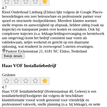
4.7
Riool Onderhoud Limburg (Elsloo) lijkt volgens de Google Places-
beoordelingen een zeer betrouwbare en professionele partner voor
spoed en structurele rioolproblemen. Meerdere klanten noemen
snelle respons en aanwezigheid op afspraak, heldere uitleg (vaak na
inspectie) en transparant praten over kosten en oorzaken. Ook bij
complexere trajecten (o.a. lekkage/leidingvervanging en herstelwerk
aan omgeving) komt het bedrijf consistent naar voren als
vakbekwaam, netjes werkend en gericht op een duurzame
oplossing, wat resulteert in overwegend 5-sterren ervaringen.
Pastoor Erckensstraat 21, 6181 NC Elsloo, Nederland
Bekijk details
Haas VOF Installatiebedrijf
Gesloten
4.7
Haas VOF Installatiebedrijf (Hortensiastraat 40, Geleen) is een
installatiebedrijf/loodgieter dat volgens de beschikbare
klantinformatie vooral wordt genoemd voor vriendelijk en
professioneel vakwerk, snelle planning (o.a. bij lekkage), en nette