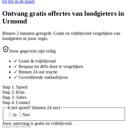
bij mij in de buurt
.
Ontvang gratis offertes van loodgieters in
Urmond
Binnen 2 minuten geregeld. Gratis en vrijblijvend vergelijken van
loodgieters in jouw regio.
Jouw gegevens zijn veilig
✓ Gratis & vrijblijvend
✓ Bespaar tot 40% door te vergelijken
✓ Binnen 24 uur reactie
✓ Geverifieerde vakbedrijven
Stap
1
:
Spoed
Stap
2
:
Klus
Stap
3
:
Adres
Stap
4
:
Contact
Is het spoed? (binnen 24 uur)
Ja
Nee
Jouw aanvraag is gratis en vrijblijvend.