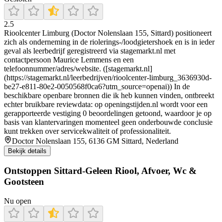
2.5
Rioolcenter Limburg (Doctor Nolenslaan 155, Sittard) positioneert
zich als onderneming in de riolerings-/loodgietershoek en is in ieder
geval als leerbedrijf geregistreerd via stagemarkt.nl met
contactpersoon Maurice Lemmens en een
telefoonnummer/adres/website. ([stagemarkt.nl]
(https://stagemarkt.nl/leerbedrijven/rioolcenter-limburg_3636930d-
be27-e811-80e2-0050568f0ca6?utm_source=openai)) In de
beschikbare openbare bronnen die ik heb kunnen vinden, ontbreekt
echter bruikbare reviewdata: op openingstijden.nl wordt voor een
gerapporteerde vestiging 0 beoordelingen getoond, waardoor je op
basis van klantervaringen momenteel geen onderbouwde conclusie
kunt trekken over servicekwaliteit of professionaliteit.
Doctor Nolenslaan 155, 6136 GM Sittard, Nederland
Bekijk details
Ontstoppen Sittard-Geleen Riool, Afvoer, Wc &
Gootsteen
Nu open