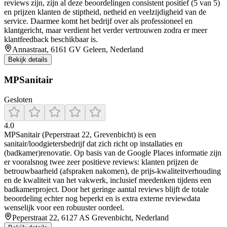
reviews zijn, zijn al deze beoordelingen consistent positief (5 van 5)
en prijzen klanten de stiptheid, netheid en veelzijdigheid van de
service. Daarmee komt het bedrijf over als professioneel en
klantgericht, maar verdient het verder vertrouwen zodra er meer
klantfeedback beschikbaar is.
Annastraat, 6161 GV Geleen, Nederland
Bekijk details
MPSanitair
Gesloten
4.0
MPSanitair (Peperstraat 22, Grevenbicht) is een
sanitair/loodgietersbedrijf dat zich richt op installaties en
(badkamer)renovatie. Op basis van de Google Places informatie zijn
er vooralsnog twee zeer positieve reviews: klanten prijzen de
betrouwbaarheid (afspraken nakomen), de prijs-kwaliteitverhouding
en de kwaliteit van het vakwerk, inclusief meedenken tijdens een
badkamerproject. Door het geringe aantal reviews blijft de totale
beoordeling echter nog beperkt en is extra externe reviewdata
wenselijk voor een robuuster oordeel.
Peperstraat 22, 6127 AS Grevenbicht, Nederland