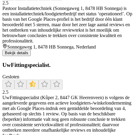
2.5
Pastoor Installatietechniek (Sonnegaweg 1, 8478 HB Sonnega) is
een installatietechniek/loodgieterbedrijf met status ‘operationeel’. Op
basis van het Google Places-profiel is het bedrijf door één klant
beoordeeld met 5 sterren, maar door het zeer lage aantal reviews en
het ontbreken van inhoudelijke reviewtekst is het moeilijk om
betrouwbare conclusies te trekken over consistente kwaliteit en
professionaliteit.
Sonnegaweg 1, 8478 HB Sonnega, Nederland
Bekijk details
UwFittingspecialist.
Gesloten
2.5
UwFittingspecialist (Kûper 2, 8447 GK Heerenveen) is volgens de
aangeleverde gegevens een actieve loodgieters-/winkelonderneming
met als Google Places-indruk een gemiddelde beoordeling van 4,
gebaseerd op slechts 1 review. Op basis van de beschikbare
(beperkte) informatie valt nog geen robuuste conclusie te trekken
over consistente servicekwaliteit of professionaliteit; daarvoor
ontbreken meerdere onafhankelijke reviews en inhoudelijke