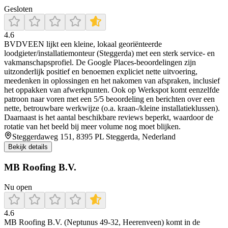
Gesloten
4.6
BVDVEEN lijkt een kleine, lokaal georiënteerde
loodgieter/installatiemonteur (Steggerda) met een sterk service- en
vakmanschapsprofiel. De Google Places-beoordelingen zijn
uitzonderlijk positief en benoemen expliciet nette uitvoering,
meedenken in oplossingen en het nakomen van afspraken, inclusief
het oppakken van afwerkpunten. Ook op Werkspot komt eenzelfde
patroon naar voren met een 5/5 beoordeling en berichten over een
nette, betrouwbare werkwijze (o.a. kraan-/kleine installatieklussen).
Daarnaast is het aantal beschikbare reviews beperkt, waardoor de
rotatie van het beeld bij meer volume nog moet blijken.
Steggerdaweg 151, 8395 PL Steggerda, Nederland
Bekijk details
MB Roofing B.V.
Nu open
4.6
MB Roofing B.V. (Neptunus 49-32, Heerenveen) komt in de