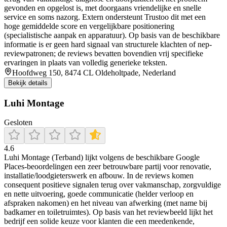
gevonden en opgelost is, met doorgaans vriendelijke en snelle
service en soms nazorg. Extern ondersteunt Trustoo dit met een
hoge gemiddelde score en vergelijkbare positionering
(specialistische aanpak en apparatuur). Op basis van de beschikbare
informatie is er geen hard signaal van structurele klachten of nep-
reviewpatronen; de reviews bevatten bovendien vrij specifieke
ervaringen in plaats van volledig generieke teksten.
Hoofdweg 150, 8474 CL Oldeholtpade, Nederland
Bekijk details
Luhi Montage
Gesloten
4.6
Luhi Montage (Terband) lijkt volgens de beschikbare Google
Places-beoordelingen een zeer betrouwbare partij voor renovatie,
installatie/loodgieterswerk en afbouw. In de reviews komen
consequent positieve signalen terug over vakmanschap, zorgvuldige
en nette uitvoering, goede communicatie (helder verloop en
afspraken nakomen) en het niveau van afwerking (met name bij
badkamer en toiletruimtes). Op basis van het reviewbeeld lijkt het
bedrijf een solide keuze voor klanten die een meedenkende,