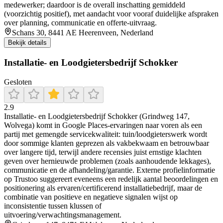
medewerker; daardoor is de overall inschatting gemiddeld
(voorzichtig positief), met aandacht voor vooraf duidelijke afspraken
over planning, communicatie en offerte-uitvraag.
Schans 30, 8441 AE Heerenveen, Nederland
Bekijk details
Installatie- en Loodgietersbedrijf Schokker
Gesloten
2.9
Installatie- en Loodgietersbedrijf Schokker (Grindweg 147,
Wolvega) komt in Google Places-ervaringen naar voren als een
partij met gemengde servicekwaliteit: tuin/loodgieterswerk wordt
door sommige klanten geprezen als vakbekwaam en betrouwbaar
over langere tijd, terwijl andere recensies juist ernstige klachten
geven over hernieuwde problemen (zoals aanhoudende lekkages),
communicatie en de afhandeling/garantie. Externe profielinformatie
op Trustoo suggereert eveneens een redelijk aantal beoordelingen en
positionering als ervaren/certificerend installatiebedrijf, maar de
combinatie van positieve en negatieve signalen wijst op
inconsistentie tussen klussen of
uitvoering/verwachtingsmanagement.