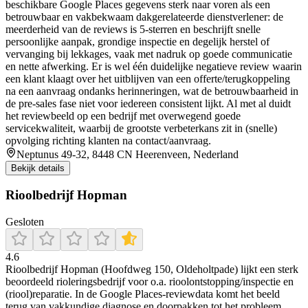
beschikbare Google Places gegevens sterk naar voren als een
betrouwbaar en vakbekwaam dakgerelateerde dienstverlener: de
meerderheid van de reviews is 5-sterren en beschrijft snelle
persoonlijke aanpak, grondige inspectie en degelijk herstel of
vervanging bij lekkages, vaak met nadruk op goede communicatie
en nette afwerking. Er is wel één duidelijke negatieve review waarin
een klant klaagt over het uitblijven van een offerte/terugkoppeling
na een aanvraag ondanks herinneringen, wat de betrouwbaarheid in
de pre-sales fase niet voor iedereen consistent lijkt. Al met al duidt
het reviewbeeld op een bedrijf met overwegend goede
servicekwaliteit, waarbij de grootste verbeterkans zit in (snelle)
opvolging richting klanten na contact/aanvraag.
Neptunus 49-32, 8448 CN Heerenveen, Nederland
Bekijk details
Rioolbedrijf Hopman
Gesloten
4.6
Rioolbedrijf Hopman (Hoofdweg 150, Oldeholtpade) lijkt een sterk
beoordeeld rioleringsbedrijf voor o.a. rioolontstopping/inspectie en
(riool)reparatie. In de Google Places-reviewdata komt het beeld
terug van vakkundige diagnose en doorpakken tot het probleem