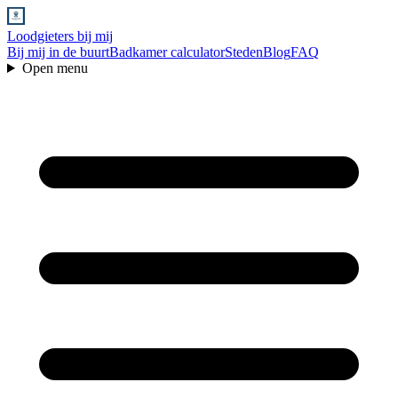
Loodgieters bij mij
Bij mij in de buurt
Badkamer calculator
Steden
Blog
FAQ
Open menu