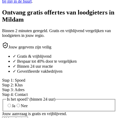
bij mij in de buurt
.
Ontvang gratis offertes van loodgieters in
Mildam
Binnen 2 minuten geregeld. Gratis en vrijblijvend vergelijken van
loodgieters in jouw regio.
Jouw gegevens zijn veilig
✓ Gratis & vrijblijvend
✓ Bespaar tot 40% door te vergelijken
✓ Binnen 24 uur reactie
✓ Geverifieerde vakbedrijven
Stap
1
:
Spoed
Stap
2
:
Klus
Stap
3
:
Adres
Stap
4
:
Contact
Is het spoed? (binnen 24 uur)
Ja
Nee
Jouw aanvraag is gratis en vrijblijvend.