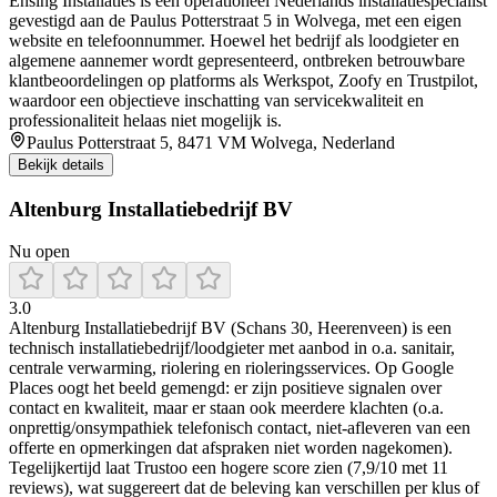
Ensing Installaties is een operationeel Nederlands installatiespecialist
gevestigd aan de Paulus Potterstraat 5 in Wolvega, met een eigen
website en telefoonnummer. Hoewel het bedrijf als loodgieter en
algemene aannemer wordt gepresenteerd, ontbreken betrouwbare
klantbeoordelingen op platforms als Werkspot, Zoofy en Trustpilot,
waardoor een objectieve inschatting van servicekwaliteit en
professionaliteit helaas niet mogelijk is.
Paulus Potterstraat 5, 8471 VM Wolvega, Nederland
Bekijk details
Altenburg Installatiebedrijf BV
Nu open
3.0
Altenburg Installatiebedrijf BV (Schans 30, Heerenveen) is een
technisch installatiebedrijf/loodgieter met aanbod in o.a. sanitair,
centrale verwarming, riolering en rioleringsservices. Op Google
Places oogt het beeld gemengd: er zijn positieve signalen over
contact en kwaliteit, maar er staan ook meerdere klachten (o.a.
onprettig/onsympathiek telefonisch contact, niet-afleveren van een
offerte en opmerkingen dat afspraken niet worden nagekomen).
Tegelijkertijd laat Trustoo een hogere score zien (7,9/10 met 11
reviews), wat suggereert dat de beleving kan verschillen per klus of