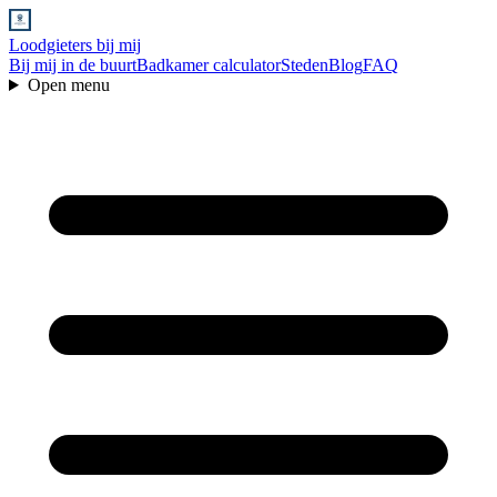
Loodgieters bij mij
Bij mij in de buurt
Badkamer calculator
Steden
Blog
FAQ
Open menu