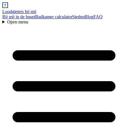
Loodgieters bij mij
Bij mij in de buurt
Badkamer calculator
Steden
Blog
FAQ
Open menu