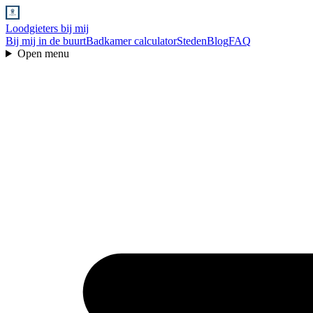
Loodgieters bij mij
Bij mij in de buurt
Badkamer calculator
Steden
Blog
FAQ
Open menu