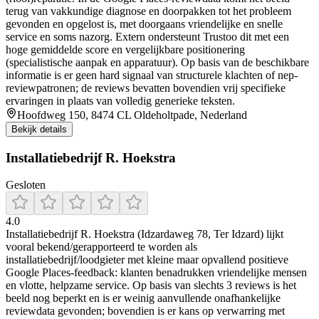
terug van vakkundige diagnose en doorpakken tot het probleem
gevonden en opgelost is, met doorgaans vriendelijke en snelle
service en soms nazorg. Extern ondersteunt Trustoo dit met een
hoge gemiddelde score en vergelijkbare positionering
(specialistische aanpak en apparatuur). Op basis van de beschikbare
informatie is er geen hard signaal van structurele klachten of nep-
reviewpatronen; de reviews bevatten bovendien vrij specifieke
ervaringen in plaats van volledig generieke teksten.
Hoofdweg 150, 8474 CL Oldeholtpade, Nederland
Bekijk details
Installatiebedrijf R. Hoekstra
Gesloten
4.0
Installatiebedrijf R. Hoekstra (Idzardaweg 78, Ter Idzard) lijkt
vooral bekend/gerapporteerd te worden als
installatiebedrijf/loodgieter met kleine maar opvallend positieve
Google Places-feedback: klanten benadrukken vriendelijke mensen
en vlotte, helpzame service. Op basis van slechts 3 reviews is het
beeld nog beperkt en is er weinig aanvullende onafhankelijke
reviewdata gevonden; bovendien is er kans op verwarring met