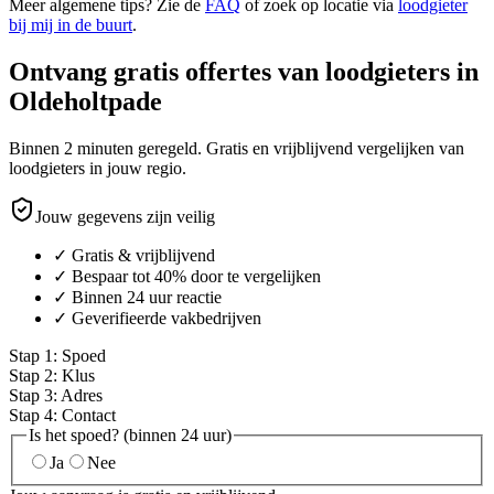
Meer algemene tips? Zie de
FAQ
of zoek op locatie via
loodgieter
bij mij in de buurt
.
Ontvang gratis offertes van loodgieters in
Oldeholtpade
Binnen 2 minuten geregeld. Gratis en vrijblijvend vergelijken van
loodgieters in jouw regio.
Jouw gegevens zijn veilig
✓ Gratis & vrijblijvend
✓ Bespaar tot 40% door te vergelijken
✓ Binnen 24 uur reactie
✓ Geverifieerde vakbedrijven
Stap
1
:
Spoed
Stap
2
:
Klus
Stap
3
:
Adres
Stap
4
:
Contact
Is het spoed? (binnen 24 uur)
Ja
Nee