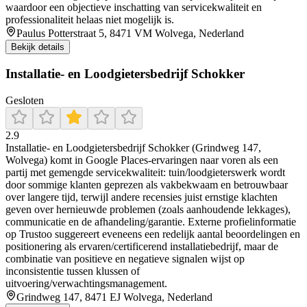
waardoor een objectieve inschatting van servicekwaliteit en
professionaliteit helaas niet mogelijk is.
Paulus Potterstraat 5, 8471 VM Wolvega, Nederland
Bekijk details
Installatie- en Loodgietersbedrijf Schokker
Gesloten
2.9
Installatie- en Loodgietersbedrijf Schokker (Grindweg 147,
Wolvega) komt in Google Places-ervaringen naar voren als een
partij met gemengde servicekwaliteit: tuin/loodgieterswerk wordt
door sommige klanten geprezen als vakbekwaam en betrouwbaar
over langere tijd, terwijl andere recensies juist ernstige klachten
geven over hernieuwde problemen (zoals aanhoudende lekkages),
communicatie en de afhandeling/garantie. Externe profielinformatie
op Trustoo suggereert eveneens een redelijk aantal beoordelingen en
positionering als ervaren/certificerend installatiebedrijf, maar de
combinatie van positieve en negatieve signalen wijst op
inconsistentie tussen klussen of
uitvoering/verwachtingsmanagement.
Grindweg 147, 8471 EJ Wolvega, Nederland