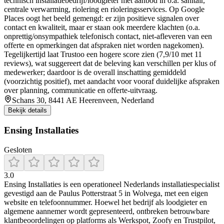
technisch installatiebedrijf/loodgieter met aanbod in o.a. sanitair,
centrale verwarming, riolering en rioleringsservices. Op Google
Places oogt het beeld gemengd: er zijn positieve signalen over
contact en kwaliteit, maar er staan ook meerdere klachten (o.a.
onprettig/onsympathiek telefonisch contact, niet-afleveren van een
offerte en opmerkingen dat afspraken niet worden nagekomen).
Tegelijkertijd laat Trustoo een hogere score zien (7,9/10 met 11
reviews), wat suggereert dat de beleving kan verschillen per klus of
medewerker; daardoor is de overall inschatting gemiddeld
(voorzichtig positief), met aandacht voor vooraf duidelijke afspraken
over planning, communicatie en offerte-uitvraag.
Schans 30, 8441 AE Heerenveen, Nederland
Bekijk details
Ensing Installaties
Gesloten
3.0
Ensing Installaties is een operationeel Nederlands installatiespecialist
gevestigd aan de Paulus Potterstraat 5 in Wolvega, met een eigen
website en telefoonnummer. Hoewel het bedrijf als loodgieter en
algemene aannemer wordt gepresenteerd, ontbreken betrouwbare
klantbeoordelingen op platforms als Werkspot, Zoofy en Trustpilot,