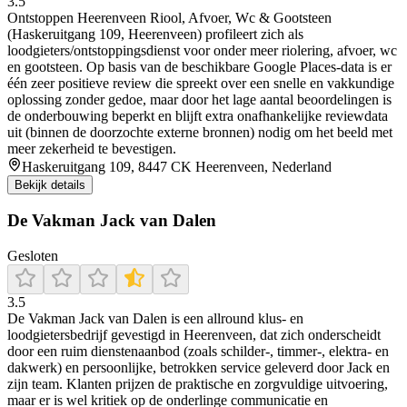
3.5
Ontstoppen Heerenveen Riool, Afvoer, Wc & Gootsteen
(Haskeruitgang 109, Heerenveen) profileert zich als
loodgieters/ontstoppingsdienst voor onder meer riolering, afvoer, wc
en gootsteen. Op basis van de beschikbare Google Places-data is er
één zeer positieve review die spreekt over een snelle en vakkundige
oplossing zonder gedoe, maar door het lage aantal beoordelingen is
de onderbouwing beperkt en blijft extra onafhankelijke reviewdata
uit (binnen de doorzochte externe bronnen) nodig om het beeld met
meer zekerheid te bevestigen.
Haskeruitgang 109, 8447 CK Heerenveen, Nederland
Bekijk details
De Vakman Jack van Dalen
Gesloten
3.5
De Vakman Jack van Dalen is een allround klus- en
loodgietersbedrijf gevestigd in Heerenveen, dat zich onderscheidt
door een ruim dienstenaanbod (zoals schilder-, timmer-, elektra- en
dakwerk) en persoonlijke, betrokken service geleverd door Jack en
zijn team. Klanten prijzen de praktische en zorgvuldige uitvoering,
maar er is wel kritiek op de onderlinge communicatie en