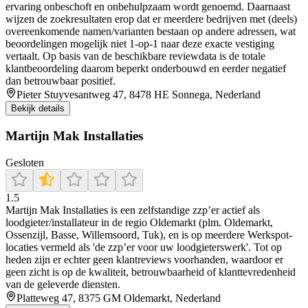
ervaring onbeschoft en onbehulpzaam wordt genoemd. Daarnaast
wijzen de zoekresultaten erop dat er meerdere bedrijven met (deels)
overeenkomende namen/varianten bestaan op andere adressen, wat
beoordelingen mogelijk niet 1-op-1 naar deze exacte vestiging
vertaalt. Op basis van de beschikbare reviewdata is de totale
klantbeoordeling daarom beperkt onderbouwd en eerder negatief
dan betrouwbaar positief.
Pieter Stuyvesantweg 47, 8478 HE Sonnega, Nederland
Bekijk details
Martijn Mak Installaties
Gesloten
1.5
Martijn Mak Installaties is een zelfstandige zzp’er actief als
loodgieter/installateur in de regio Oldemarkt (plm. Oldemarkt,
Ossenzijl, Basse, Willemsoord, Tuk), en is op meerdere Werkspot-
locaties vermeld als 'de zzp’er voor uw loodgieterswerk'. Tot op
heden zijn er echter geen klantreviews voorhanden, waardoor er
geen zicht is op de kwaliteit, betrouwbaarheid of klanttevredenheid
van de geleverde diensten.
Platteweg 47, 8375 GM Oldemarkt, Nederland