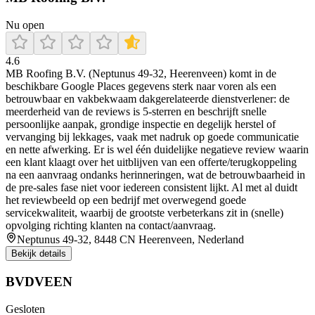
Nu open
4.6
MB Roofing B.V. (Neptunus 49-32, Heerenveen) komt in de
beschikbare Google Places gegevens sterk naar voren als een
betrouwbaar en vakbekwaam dakgerelateerde dienstverlener: de
meerderheid van de reviews is 5-sterren en beschrijft snelle
persoonlijke aanpak, grondige inspectie en degelijk herstel of
vervanging bij lekkages, vaak met nadruk op goede communicatie
en nette afwerking. Er is wel één duidelijke negatieve review waarin
een klant klaagt over het uitblijven van een offerte/terugkoppeling
na een aanvraag ondanks herinneringen, wat de betrouwbaarheid in
de pre-sales fase niet voor iedereen consistent lijkt. Al met al duidt
het reviewbeeld op een bedrijf met overwegend goede
servicekwaliteit, waarbij de grootste verbeterkans zit in (snelle)
opvolging richting klanten na contact/aanvraag.
Neptunus 49-32, 8448 CN Heerenveen, Nederland
Bekijk details
BVDVEEN
Gesloten