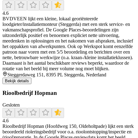
4.6
BVDVEEN lijkt een kleine, lokaal georiënteerde
loodgieter/installatiemonteur (Steggerda) met een sterk service- en
vakmanschapsprofiel. De Google Places-beoordelingen zijn
uitzonderlijk positief en benoemen expliciet nette uitvoering,
meedenken in oplossingen en het nakomen van afspraken, inclusief
het oppakken van afwerkpunten. Ook op Werkspot komt eenzelfde
patroon naar voren met een 5/5 beoordeling en berichten over een
nette, betrouwbare werkwijze (o.a. kraan-/kleine installatieklussen).
Daarnaast is het aantal beschikbare reviews beperkt, waardoor de
rotatie van het beeld bij meer volume nog moet blijken.
Steggerdaweg 151, 8395 PL Steggerda, Nederland
Bekijk details
Rioolbedrijf Hopman
Gesloten
4.6
Rioolbedrijf Hopman (Hoofdweg 150, Oldeholtpade) lijkt een sterk
beoordeeld rioleringsbedrijf voor o.a. rioolontstopping/inspectie en
(riool)reparatie. In de Google Places-reviewdata komt het beeld