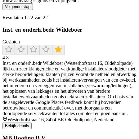
Jouw aanvraag is gratis en vrijblijvend.
Volgende stap
Resultaten
1
-
22
van
22
Inst. en onderh.bedr Wildeboer
Gesloten
4.8
Inst. en onderh.bedr Wildeboer (Westerhofstraat 16, Oldeholtpade)
lijkt een zeer klantgerichte en vakkundige installateur/loodgieter met
sterke beoordelingen: klanten prijzen vooral de netheid en afwerking
bij werkzaamheden zoals het installeren/vervangen van een cv-ketel,
het uitvoeren en verleggen van installaties (verwarming/leidingen),
het oplossen van lekkages en het uitvoeren van bredere
installatiewerkzaamheden zoals elektra en zelfs airco. Op basis van
de aangeleverde Google Places feedback komt hij bovendien
betrouwbaar en communicatief over, met doorgaans een
doorlopende servicekwaliteit tot alles compleet en goed aansluit.
Westerhofstraat 16, 8474 BE Oldeholtpade, Nederland
Bekijk details
MB Roofing B.V.