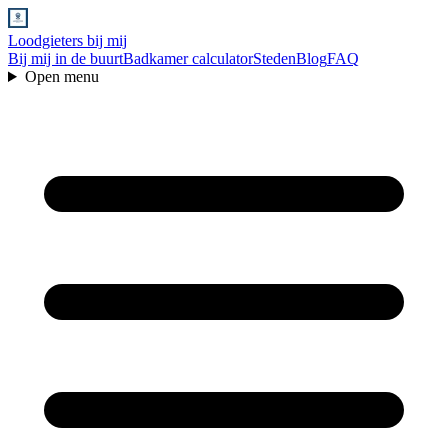
Loodgieters bij mij
Bij mij in de buurt
Badkamer calculator
Steden
Blog
FAQ
Open menu