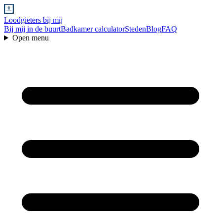
Loodgieters bij mij
Bij mij in de buurt
Badkamer calculator
Steden
Blog
FAQ
Open menu