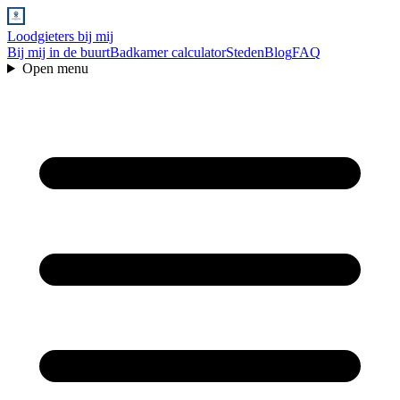
Loodgieters bij mij
Bij mij in de buurt
Badkamer calculator
Steden
Blog
FAQ
Open menu