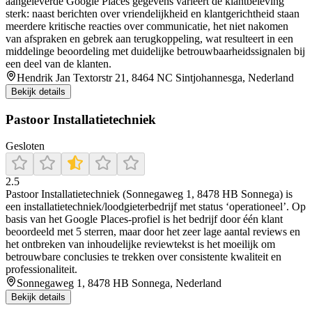
aangeleverde Google Places gegevens varieert de klantbeleving
sterk: naast berichten over vriendelijkheid en klantgerichtheid staan
meerdere kritische reacties over communicatie, het niet nakomen
van afspraken en gebrek aan terugkoppeling, wat resulteert in een
middelinge beoordeling met duidelijke betrouwbaarheidssignalen bij
een deel van de klanten.
Hendrik Jan Textorstr 21, 8464 NC Sintjohannesga, Nederland
Bekijk details
Pastoor Installatietechniek
Gesloten
2.5
Pastoor Installatietechniek (Sonnegaweg 1, 8478 HB Sonnega) is
een installatietechniek/loodgieterbedrijf met status ‘operationeel’. Op
basis van het Google Places-profiel is het bedrijf door één klant
beoordeeld met 5 sterren, maar door het zeer lage aantal reviews en
het ontbreken van inhoudelijke reviewtekst is het moeilijk om
betrouwbare conclusies te trekken over consistente kwaliteit en
professionaliteit.
Sonnegaweg 1, 8478 HB Sonnega, Nederland
Bekijk details