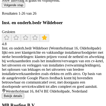
Jouw aanvraag is gratis en vrijblijvend.
Volgende stap
Resultaten
1
-
26
van
26
Inst. en onderh.bedr Wildeboer
Gesloten
4.8
Inst. en onderh.bedr Wildeboer (Westerhofstraat 16, Oldeholtpade)
lijkt een zeer klantgerichte en vakkundige installateur/loodgieter met
sterke beoordelingen: klanten prijzen vooral de netheid en afwerking
bij werkzaamheden zoals het installeren/vervangen van een cv-ketel,
het uitvoeren en verleggen van installaties (verwarming/leidingen),
het oplossen van lekkages en het uitvoeren van bredere
installatiewerkzaamheden zoals elektra en zelfs airco. Op basis van
de aangeleverde Google Places feedback komt hij bovendien
betrouwbaar en communicatief over, met doorgaans een
doorlopende servicekwaliteit tot alles compleet en goed aansluit.
Westerhofstraat 16, 8474 BE Oldeholtpade, Nederland
Bekijk details
MB Roofing B.V.