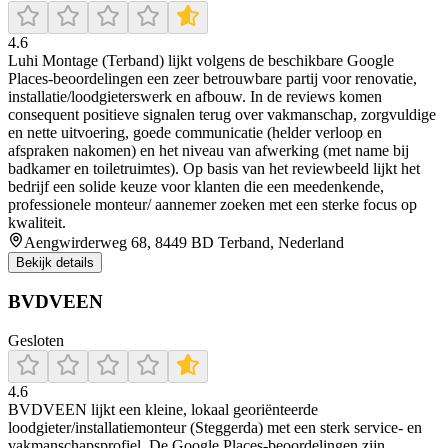
4.6
Luhi Montage (Terband) lijkt volgens de beschikbare Google
Places-beoordelingen een zeer betrouwbare partij voor renovatie,
installatie/loodgieterswerk en afbouw. In de reviews komen
consequent positieve signalen terug over vakmanschap, zorgvuldige
en nette uitvoering, goede communicatie (helder verloop en
afspraken nakomen) en het niveau van afwerking (met name bij
badkamer en toiletruimtes). Op basis van het reviewbeeld lijkt het
bedrijf een solide keuze voor klanten die een meedenkende,
professionele monteur/ aannemer zoeken met een sterke focus op
kwaliteit.
Aengwirderweg 68, 8449 BD Terband, Nederland
Bekijk details
BVDVEEN
Gesloten
4.6
BVDVEEN lijkt een kleine, lokaal georiënteerde
loodgieter/installatiemonteur (Steggerda) met een sterk service- en
vakmanschapsprofiel. De Google Places-beoordelingen zijn