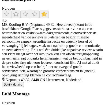
Nu open
4.6
MB Roofing B.V. (Neptunus 49-32, Heerenveen) komt in de
beschikbare Google Places gegevens sterk naar voren als een
betrouwbaar en vakbekwaam dakgerelateerde dienstverlener: de
meerderheid van de reviews is 5-sterren en beschrijft snelle
persoonlijke aanpak, grondige inspectie en degelijk herstel of
vervanging bij lekkages, vaak met nadruk op goede communicatie
en nette afwerking. Er is wel één duidelijke negatieve review waarin
een klant klaagt over het uitblijven van een offerte/terugkoppeling
na een aanvraag ondanks herinneringen, wat de betrouwbaarheid in
de pre-sales fase niet voor iedereen consistent lijkt. Al met al duidt
het reviewbeeld op een bedrijf met overwegend goede
servicekwaliteit, waarbij de grootste verbeterkans zit in (snelle)
opvolging richting klanten na contact/aanvraag.
Neptunus 49-32, 8448 CN Heerenveen, Nederland
Bekijk details
Luhi Montage
Gesloten