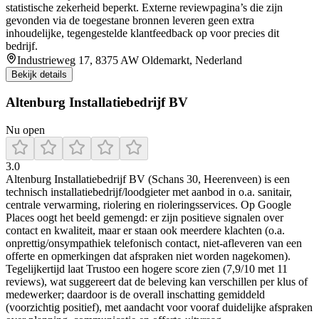
statistische zekerheid beperkt. Externe reviewpagina’s die zijn
gevonden via de toegestane bronnen leveren geen extra
inhoudelijke, tegengestelde klantfeedback op voor precies dit
bedrijf.
Industrieweg 17, 8375 AW Oldemarkt, Nederland
Bekijk details
Altenburg Installatiebedrijf BV
Nu open
3.0
Altenburg Installatiebedrijf BV (Schans 30, Heerenveen) is een
technisch installatiebedrijf/loodgieter met aanbod in o.a. sanitair,
centrale verwarming, riolering en rioleringsservices. Op Google
Places oogt het beeld gemengd: er zijn positieve signalen over
contact en kwaliteit, maar er staan ook meerdere klachten (o.a.
onprettig/onsympathiek telefonisch contact, niet-afleveren van een
offerte en opmerkingen dat afspraken niet worden nagekomen).
Tegelijkertijd laat Trustoo een hogere score zien (7,9/10 met 11
reviews), wat suggereert dat de beleving kan verschillen per klus of
medewerker; daardoor is de overall inschatting gemiddeld
(voorzichtig positief), met aandacht voor vooraf duidelijke afspraken