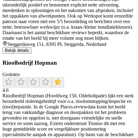
uitzonderlijk positief en benoemen expliciet nette uitvoering,
meedenken in oplossingen en het nakomen van afspraken, inclusief
het oppakken van afwerkpunten. Ook op Werkspot komt eenzelfde
patroon naar voren met een 5/5 beoordeling en berichten over een
nette, betrouwbare werkwijze (o.a. kraan-/kleine installatieklussen).
Daarnaast is het aantal beschikbare reviews beperkt, waardoor de
rotatie van het beeld bij meer volume nog moet blijken.
Steggerdaweg 151, 8395 PL Steggerda, Nederland
Bekijk details
Rioolbedrijf Hopman
Gesloten
4.6
Rioolbedrijf Hopman (Hoofdweg 150, Oldeholtpade) lijkt een sterk
beoordeeld rioleringsbedrijf voor o.a. rioolontstopping/inspectie en
(riool)reparatie. In de Google Places-reviewdata komt het beeld
terug van vakkundige diagnose en doorpakken tot het probleem
gevonden en opgelost is, met doorgaans vriendelijke en snelle
service en soms nazorg. Extern ondersteunt Trustoo dit met een
hoge gemiddelde score en vergelijkbare positionering
(specialistische aanpak en apparatuur). Op basis van de beschikbare