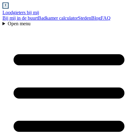
Loodgieters bij mij
Bij mij in de buurt
Badkamer calculator
Steden
Blog
FAQ
Open menu