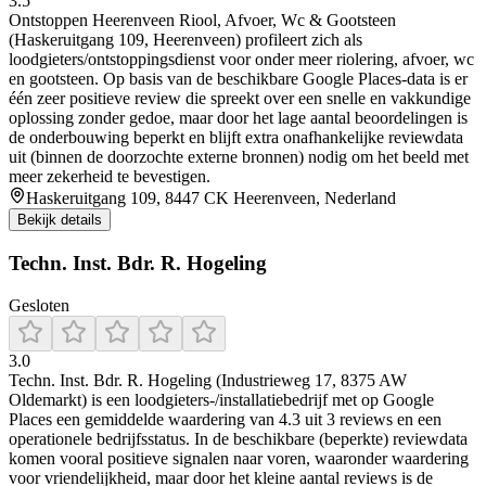
3.5
Ontstoppen Heerenveen Riool, Afvoer, Wc & Gootsteen
(Haskeruitgang 109, Heerenveen) profileert zich als
loodgieters/ontstoppingsdienst voor onder meer riolering, afvoer, wc
en gootsteen. Op basis van de beschikbare Google Places-data is er
één zeer positieve review die spreekt over een snelle en vakkundige
oplossing zonder gedoe, maar door het lage aantal beoordelingen is
de onderbouwing beperkt en blijft extra onafhankelijke reviewdata
uit (binnen de doorzochte externe bronnen) nodig om het beeld met
meer zekerheid te bevestigen.
Haskeruitgang 109, 8447 CK Heerenveen, Nederland
Bekijk details
Techn. Inst. Bdr. R. Hogeling
Gesloten
3.0
Techn. Inst. Bdr. R. Hogeling (Industrieweg 17, 8375 AW
Oldemarkt) is een loodgieters-/installatiebedrijf met op Google
Places een gemiddelde waardering van 4.3 uit 3 reviews en een
operationele bedrijfsstatus. In de beschikbare (beperkte) reviewdata
komen vooral positieve signalen naar voren, waaronder waardering
voor vriendelijkheid, maar door het kleine aantal reviews is de