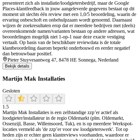
presenteert zich als installatie/loodgietersbedrijf, maar de Google
Places-klantfeedback in jouw aangeleverde gegevens bestaat op dit
moment uit slechts één review met een 1,0/5 beoordeling, waarin de
ervaring onbeschoft en onbehulpzaam wordt genoemd. Daarnaast
wijzen de zoekresultaten erop dat er meerdere bedrijven met (deels)
overeenkomende namen/varianten bestaan op andere adressen, wat
beoordelingen mogelijk niet 1-op-1 naar deze exacte vestiging
vertaalt. Op basis van de beschikbare reviewdata is de totale
klantbeoordeling daarom beperkt onderbouwd en eerder negatief
dan betrouwbaar positief.
Pieter Stuyvesantweg 47, 8478 HE Sonnega, Nederland
Bekijk details
Martijn Mak Installaties
Gesloten
1.5
Martijn Mak Installaties is een zelfstandige zzp’er actief als
loodgieter/installateur in de regio Oldemarkt (plm. Oldemarkt,
Ossenzijl, Basse, Willemsoord, Tuk), en is op meerdere Werkspot-
locaties vermeld als 'de zzp’er voor uw loodgieterswerk'. Tot op
heden zijn er echter geen klantreviews voorhanden, waardoor er