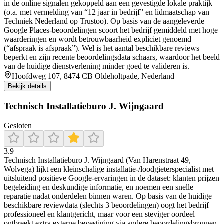
in de online signalen gekoppeld aan een gevestigde lokale praktijk
(o.a. met vermelding van “12 jaar in bedrijf” en lidmaatschap van
Techniek Nederland op Trustoo). Op basis van de aangeleverde
Google Places-beoordelingen scoort het bedrijf gemiddeld met hoge
waarderingen en wordt betrouwbaarheid expliciet genoemd
(“afspraak is afspraak”). Wel is het aantal beschikbare reviews
beperkt en zijn recente beoordelingsdata schaars, waardoor het beeld
van de huidige dienstverlening minder goed te valideren is.
Hoofdweg 107, 8474 CB Oldeholtpade, Nederland
Bekijk details
Technisch Installatieburo J. Wijngaard
Gesloten
3.9
Technisch Installatieburo J. Wijngaard (Van Harenstraat 49,
Wolvega) lijkt een kleinschalige installatie-/loodgieterspecialist met
uitsluitend positieve Google-ervaringen in de dataset: klanten prijzen
begeleiding en deskundige informatie, en noemen een snelle
reparatie nadat onderdelen binnen waren. Op basis van de huidige
beschikbare reviewdata (slechts 3 beoordelingen) oogt het bedrijf
professioneel en klantgericht, maar voor een steviger oordeel
ontbreekt extra externe bevestiging via andere beoordelingsbronnen.