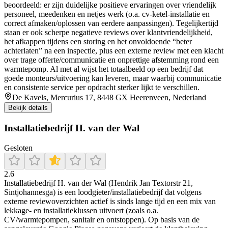
beoordeeld: er zijn duidelijke positieve ervaringen over vriendelijk
personeel, meedenken en netjes werk (o.a. cv-ketel-installatie en
correct afmaken/oplossen van eerdere aanpassingen). Tegelijkertijd
staan er ook scherpe negatieve reviews over klantvriendelijkheid,
het afkappen tijdens een storing en het onvoldoende “beter
achterlaten” na een inspectie, plus een externe review met een klacht
over trage offerte/communicatie en onprettige afstemming rond een
warmtepomp. Al met al wijst het totaalbeeld op een bedrijf dat
goede monteurs/uitvoering kan leveren, maar waarbij communicatie
en consistente service per opdracht sterker lijkt te verschillen.
De Kavels, Mercurius 17, 8448 GX Heerenveen, Nederland
Bekijk details
Installatiebedrijf H. van der Wal
Gesloten
2.6
Installatiebedrijf H. van der Wal (Hendrik Jan Textorstr 21,
Sintjohannesga) is een loodgieter/installatiebedrijf dat volgens
externe reviewoverzichten actief is sinds lange tijd en een mix van
lekkage- en installatieklussen uitvoert (zoals o.a.
CV/warmtepompen, sanitair en ontstoppen). Op basis van de