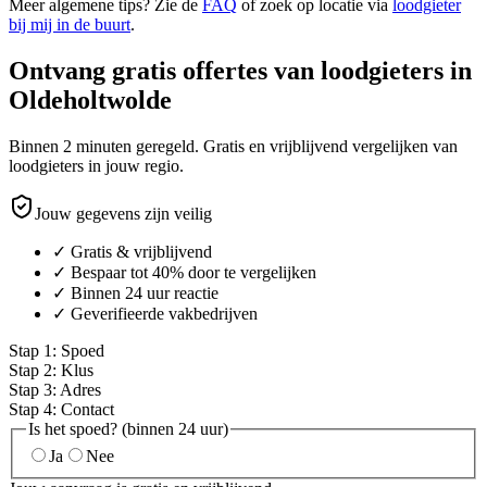
Meer algemene tips? Zie de
FAQ
of zoek op locatie via
loodgieter
bij mij in de buurt
.
Ontvang gratis offertes van loodgieters in
Oldeholtwolde
Binnen 2 minuten geregeld. Gratis en vrijblijvend vergelijken van
loodgieters in jouw regio.
Jouw gegevens zijn veilig
✓ Gratis & vrijblijvend
✓ Bespaar tot 40% door te vergelijken
✓ Binnen 24 uur reactie
✓ Geverifieerde vakbedrijven
Stap
1
:
Spoed
Stap
2
:
Klus
Stap
3
:
Adres
Stap
4
:
Contact
Is het spoed? (binnen 24 uur)
Ja
Nee