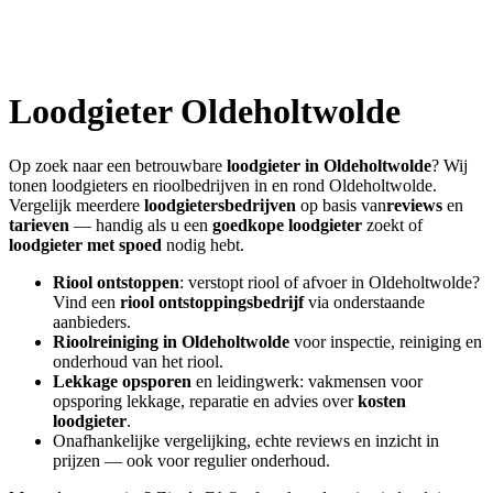
Loodgieter
Oldeholtwolde
Op zoek naar een betrouwbare
loodgieter in
Oldeholtwolde
? Wij
tonen loodgieters en rioolbedrijven in en rond
Oldeholtwolde
.
Vergelijk meerdere
loodgietersbedrijven
op basis van
reviews
en
tarieven
— handig als u een
goedkope loodgieter
zoekt of
loodgieter met spoed
nodig hebt.
Riool ontstoppen
: verstopt riool of afvoer in
Oldeholtwolde
?
Vind een
riool ontstoppingsbedrijf
via onderstaande
aanbieders.
Rioolreiniging in
Oldeholtwolde
voor inspectie, reiniging en
onderhoud van het riool.
Lekkage opsporen
en leidingwerk: vakmensen voor
opsporing lekkage, reparatie en advies over
kosten
loodgieter
.
Onafhankelijke vergelijking, echte reviews en inzicht in
prijzen — ook voor regulier onderhoud.