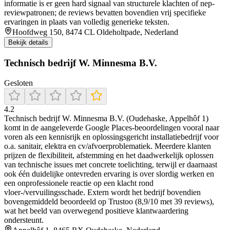
informatie is er geen hard signaal van structurele klachten of nep-
reviewpatronen; de reviews bevatten bovendien vrij specifieke
ervaringen in plaats van volledig generieke teksten.
Hoofdweg 150, 8474 CL Oldeholtpade, Nederland
Bekijk details
Technisch bedrijf W. Minnesma B.V.
Gesloten
4.2
Technisch bedrijf W. Minnesma B.V. (Oudehaske, Appelhôf 1)
komt in de aangeleverde Google Places-beoordelingen vooral naar
voren als een kennisrijk en oplossingsgericht installatiebedrijf voor
o.a. sanitair, elektra en cv/afvoerproblematiek. Meerdere klanten
prijzen de flexibiliteit, afstemming en het daadwerkelijk oplossen
van technische issues met concrete toelichting, terwijl er daarnaast
ook één duidelijke ontevreden ervaring is over slordig werken en
een onprofessionele reactie op een klacht rond
vloer-/vervuilingsschade. Extern wordt het bedrijf bovendien
bovengemiddeld beoordeeld op Trustoo (8,9/10 met 39 reviews),
wat het beeld van overwegend positieve klantwaardering
ondersteunt.