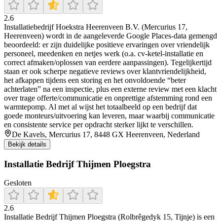
2.6
Installatiebedrijf Hoekstra Heerenveen B.V. (Mercurius 17,
Heerenveen) wordt in de aangeleverde Google Places-data gemengd
beoordeeld: er zijn duidelijke positieve ervaringen over vriendelijk
personeel, meedenken en netjes werk (o.a. cv-ketel-installatie en
correct afmaken/oplossen van eerdere aanpassingen). Tegelijkertijd
staan er ook scherpe negatieve reviews over klantvriendelijkheid,
het afkappen tijdens een storing en het onvoldoende “beter
achterlaten” na een inspectie, plus een externe review met een klacht
over trage offerte/communicatie en onprettige afstemming rond een
warmtepomp. Al met al wijst het totaalbeeld op een bedrijf dat
goede monteurs/uitvoering kan leveren, maar waarbij communicatie
en consistente service per opdracht sterker lijkt te verschillen.
De Kavels, Mercurius 17, 8448 GX Heerenveen, Nederland
Bekijk details
Installatie Bedrijf Thijmen Ploegstra
Gesloten
2.6
Installatie Bedrijf Thijmen Ploegstra (Rolbrêgedyk 15, Tijnje) is een