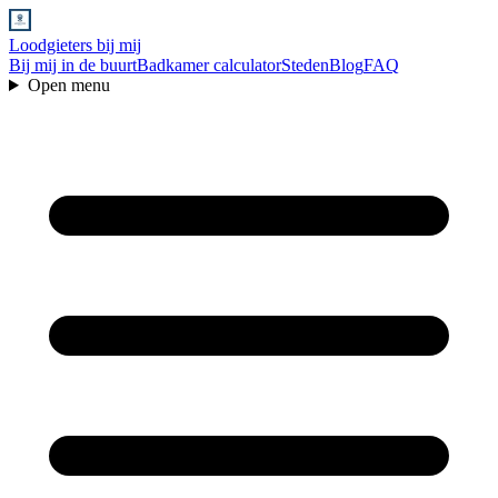
Loodgieters bij mij
Bij mij in de buurt
Badkamer calculator
Steden
Blog
FAQ
Open menu