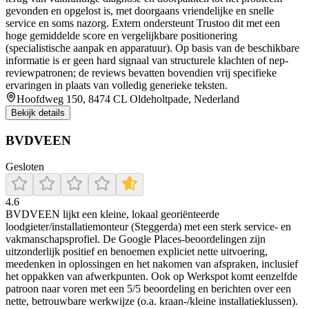
gevonden en opgelost is, met doorgaans vriendelijke en snelle
service en soms nazorg. Extern ondersteunt Trustoo dit met een
hoge gemiddelde score en vergelijkbare positionering
(specialistische aanpak en apparatuur). Op basis van de beschikbare
informatie is er geen hard signaal van structurele klachten of nep-
reviewpatronen; de reviews bevatten bovendien vrij specifieke
ervaringen in plaats van volledig generieke teksten.
Hoofdweg 150, 8474 CL Oldeholtpade, Nederland
Bekijk details
BVDVEEN
Gesloten
4.6
BVDVEEN lijkt een kleine, lokaal georiënteerde
loodgieter/installatiemonteur (Steggerda) met een sterk service- en
vakmanschapsprofiel. De Google Places-beoordelingen zijn
uitzonderlijk positief en benoemen expliciet nette uitvoering,
meedenken in oplossingen en het nakomen van afspraken, inclusief
het oppakken van afwerkpunten. Ook op Werkspot komt eenzelfde
patroon naar voren met een 5/5 beoordeling en berichten over een
nette, betrouwbare werkwijze (o.a. kraan-/kleine installatieklussen).