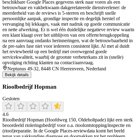
beschikbare Google Places gegevens sterk naar voren als een
betrouwbaar en vakbekwaam dakgerelateerde dienstverlener: de
meerderheid van de reviews is 5-sterren en beschrijft snelle
persoonlijke aanpak, grondige inspectie en degelijk herstel of
vervanging bij lekkages, vaak met nadruk op goede communicatie
en nette afwerking. Er is wel één duidelijke negatieve review waarin
een klant klaagt over het uitblijven van een offerte/terugkoppeling
na een aanvraag ondanks herinneringen, wat de betrouwbaarheid in
de pre-sales fase niet voor iedereen consistent lijkt. Al met al duidt
het reviewbeeld op een bedrijf met overwegend goede
servicekwaliteit, waarbij de grootste verbeterkans zit in (snelle)
opvolging richting klanten na contact/aanvraag.
Neptunus 49-32, 8448 CN Heerenveen, Nederland
Bekijk details
Rioolbedrijf Hopman
Gesloten
4.6
Rioolbedrijf Hopman (Hoofdweg 150, Oldeholtpade) lijkt een sterk
beoordeeld rioleringsbedrijf voor o.a. rioolontstopping/inspectie en
(riool)reparatie. In de Google Places-reviewdata komt het beeld
terug van vakkundige diagnose en doorpakken tot het probleem