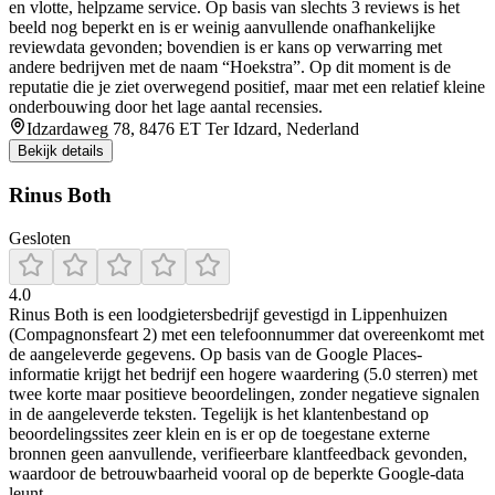
en vlotte, helpzame service. Op basis van slechts 3 reviews is het
beeld nog beperkt en is er weinig aanvullende onafhankelijke
reviewdata gevonden; bovendien is er kans op verwarring met
andere bedrijven met de naam “Hoekstra”. Op dit moment is de
reputatie die je ziet overwegend positief, maar met een relatief kleine
onderbouwing door het lage aantal recensies.
Idzardaweg 78, 8476 ET Ter Idzard, Nederland
Bekijk details
Rinus Both
Gesloten
4.0
Rinus Both is een loodgietersbedrijf gevestigd in Lippenhuizen
(Compagnonsfeart 2) met een telefoonnummer dat overeenkomt met
de aangeleverde gegevens. Op basis van de Google Places-
informatie krijgt het bedrijf een hogere waardering (5.0 sterren) met
twee korte maar positieve beoordelingen, zonder negatieve signalen
in de aangeleverde teksten. Tegelijk is het klantenbestand op
beoordelingssites zeer klein en is er op de toegestane externe
bronnen geen aanvullende, verifieerbare klantfeedback gevonden,
waardoor de betrouwbaarheid vooral op de beperkte Google-data
leunt.