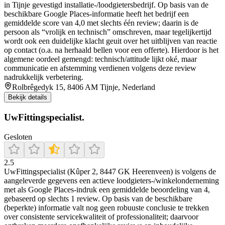
in Tijnje gevestigd installatie-/loodgietersbedrijf. Op basis van de
beschikbare Google Places-informatie heeft het bedrijf een
gemiddelde score van 4,0 met slechts één review; daarin is de
persoon als “vrolijk en technisch” omschreven, maar tegelijkertijd
wordt ook een duidelijke klacht geuit over het uitblijven van reactie
op contact (o.a. na herhaald bellen voor een offerte). Hierdoor is het
algemene oordeel gemengd: technisch/attitude lijkt oké, maar
communicatie en afstemming verdienen volgens deze review
nadrukkelijk verbetering.
Rolbrêgedyk 15, 8406 AM Tijnje, Nederland
Bekijk details
UwFittingspecialist.
Gesloten
2.5
UwFittingspecialist (Kûper 2, 8447 GK Heerenveen) is volgens de
aangeleverde gegevens een actieve loodgieters-/winkelonderneming
met als Google Places-indruk een gemiddelde beoordeling van 4,
gebaseerd op slechts 1 review. Op basis van de beschikbare
(beperkte) informatie valt nog geen robuuste conclusie te trekken
over consistente servicekwaliteit of professionaliteit; daarvoor