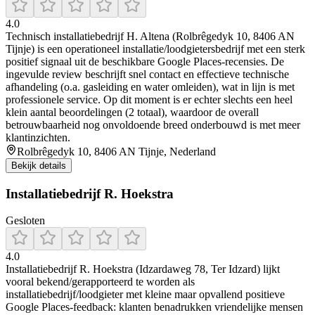
4.0
Technisch installatiebedrijf H. Altena (Rolbrêgedyk 10, 8406 AN
Tijnje) is een operationeel installatie/loodgietersbedrijf met een sterk
positief signaal uit de beschikbare Google Places-recensies. De
ingevulde review beschrijft snel contact en effectieve technische
afhandeling (o.a. gasleiding en water omleiden), wat in lijn is met
professionele service. Op dit moment is er echter slechts een heel
klein aantal beoordelingen (2 totaal), waardoor de overall
betrouwbaarheid nog onvoldoende breed onderbouwd is met meer
klantinzichten.
Rolbrêgedyk 10, 8406 AN Tijnje, Nederland
Bekijk details
Installatiebedrijf R. Hoekstra
Gesloten
4.0
Installatiebedrijf R. Hoekstra (Idzardaweg 78, Ter Idzard) lijkt
vooral bekend/gerapporteerd te worden als
installatiebedrijf/loodgieter met kleine maar opvallend positieve
Google Places-feedback: klanten benadrukken vriendelijke mensen