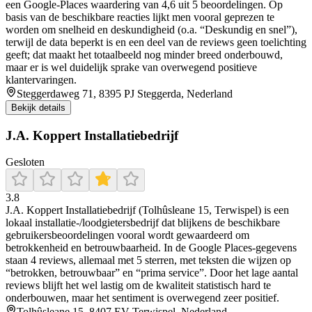
een Google-Places waardering van 4,6 uit 5 beoordelingen. Op
basis van de beschikbare reacties lijkt men vooral geprezen te
worden om snelheid en deskundigheid (o.a. “Deskundig en snel”),
terwijl de data beperkt is en een deel van de reviews geen toelichting
geeft; dat maakt het totaalbeeld nog minder breed onderbouwd,
maar er is wel duidelijk sprake van overwegend positieve
klantervaringen.
Steggerdaweg 71, 8395 PJ Steggerda, Nederland
Bekijk details
J.A. Koppert Installatiebedrijf
Gesloten
3.8
J.A. Koppert Installatiebedrijf (Tolhûsleane 15, Terwispel) is een
lokaal installatie-/loodgietersbedrijf dat blijkens de beschikbare
gebruikersbeoordelingen vooral wordt gewaardeerd om
betrokkenheid en betrouwbaarheid. In de Google Places-gegevens
staan 4 reviews, allemaal met 5 sterren, met teksten die wijzen op
“betrokken, betrouwbaar” en “prima service”. Door het lage aantal
reviews blijft het wel lastig om de kwaliteit statistisch hard te
onderbouwen, maar het sentiment is overwegend zeer positief.
Tolhûsleane 15, 8407 EV Terwispel, Nederland