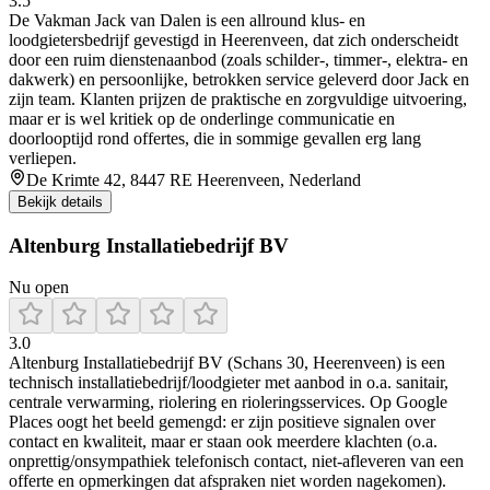
3.5
De Vakman Jack van Dalen is een allround klus- en
loodgietersbedrijf gevestigd in Heerenveen, dat zich onderscheidt
door een ruim dienstenaanbod (zoals schilder-, timmer-, elektra- en
dakwerk) en persoonlijke, betrokken service geleverd door Jack en
zijn team. Klanten prijzen de praktische en zorgvuldige uitvoering,
maar er is wel kritiek op de onderlinge communicatie en
doorlooptijd rond offertes, die in sommige gevallen erg lang
verliepen.
De Krimte 42, 8447 RE Heerenveen, Nederland
Bekijk details
Altenburg Installatiebedrijf BV
Nu open
3.0
Altenburg Installatiebedrijf BV (Schans 30, Heerenveen) is een
technisch installatiebedrijf/loodgieter met aanbod in o.a. sanitair,
centrale verwarming, riolering en rioleringsservices. Op Google
Places oogt het beeld gemengd: er zijn positieve signalen over
contact en kwaliteit, maar er staan ook meerdere klachten (o.a.
onprettig/onsympathiek telefonisch contact, niet-afleveren van een
offerte en opmerkingen dat afspraken niet worden nagekomen).