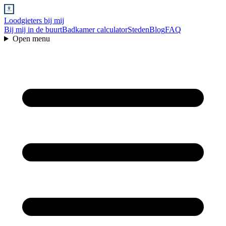
Loodgieters bij mij
Bij mij in de buurt
Badkamer calculator
Steden
Blog
FAQ
Open menu