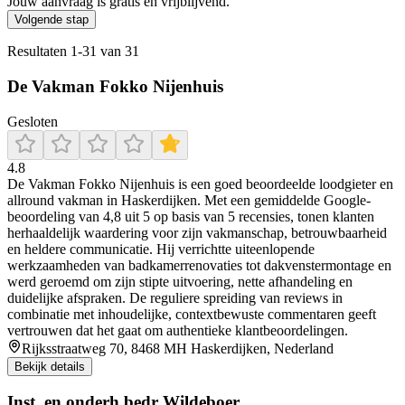
Jouw aanvraag is gratis en vrijblijvend.
Volgende stap
Resultaten
1
-
31
van
31
De Vakman Fokko Nijenhuis
Gesloten
4.8
De Vakman Fokko Nijenhuis is een goed beoordeelde loodgieter en
allround vakman in Haskerdijken. Met een gemiddelde Google-
beoordeling van 4,8 uit 5 op basis van 5 recensies, tonen klanten
herhaaldelijk waardering voor zijn vakmanschap, betrouwbaarheid
en heldere communicatie. Hij verrichtte uiteenlopende
werkzaamheden van badkamerrenovaties tot dakvenstermontage en
werd geroemd om zijn stipte uitvoering, nette afhandeling en
duidelijke afspraken. De reguliere spreiding van reviews in
combinatie met inhoudelijke, contextbewuste commentaren geeft
vertrouwen dat het gaat om authentieke klantbeoordelingen.
Rijksstraatweg 70, 8468 MH Haskerdijken, Nederland
Bekijk details
Inst. en onderh.bedr Wildeboer