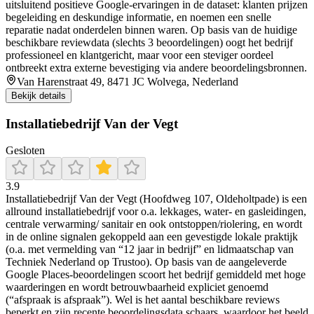
uitsluitend positieve Google-ervaringen in de dataset: klanten prijzen
begeleiding en deskundige informatie, en noemen een snelle
reparatie nadat onderdelen binnen waren. Op basis van de huidige
beschikbare reviewdata (slechts 3 beoordelingen) oogt het bedrijf
professioneel en klantgericht, maar voor een steviger oordeel
ontbreekt extra externe bevestiging via andere beoordelingsbronnen.
Van Harenstraat 49, 8471 JC Wolvega, Nederland
Bekijk details
Installatiebedrijf Van der Vegt
Gesloten
3.9
Installatiebedrijf Van der Vegt (Hoofdweg 107, Oldeholtpade) is een
allround installatiebedrijf voor o.a. lekkages, water- en gasleidingen,
centrale verwarming/ sanitair en ook ontstoppen/riolering, en wordt
in de online signalen gekoppeld aan een gevestigde lokale praktijk
(o.a. met vermelding van “12 jaar in bedrijf” en lidmaatschap van
Techniek Nederland op Trustoo). Op basis van de aangeleverde
Google Places-beoordelingen scoort het bedrijf gemiddeld met hoge
waarderingen en wordt betrouwbaarheid expliciet genoemd
(“afspraak is afspraak”). Wel is het aantal beschikbare reviews
beperkt en zijn recente beoordelingsdata schaars, waardoor het beeld