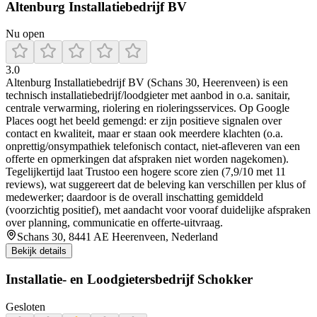
Altenburg Installatiebedrijf BV
Nu open
3.0
Altenburg Installatiebedrijf BV (Schans 30, Heerenveen) is een
technisch installatiebedrijf/loodgieter met aanbod in o.a. sanitair,
centrale verwarming, riolering en rioleringsservices. Op Google
Places oogt het beeld gemengd: er zijn positieve signalen over
contact en kwaliteit, maar er staan ook meerdere klachten (o.a.
onprettig/onsympathiek telefonisch contact, niet-afleveren van een
offerte en opmerkingen dat afspraken niet worden nagekomen).
Tegelijkertijd laat Trustoo een hogere score zien (7,9/10 met 11
reviews), wat suggereert dat de beleving kan verschillen per klus of
medewerker; daardoor is de overall inschatting gemiddeld
(voorzichtig positief), met aandacht voor vooraf duidelijke afspraken
over planning, communicatie en offerte-uitvraag.
Schans 30, 8441 AE Heerenveen, Nederland
Bekijk details
Installatie- en Loodgietersbedrijf Schokker
Gesloten