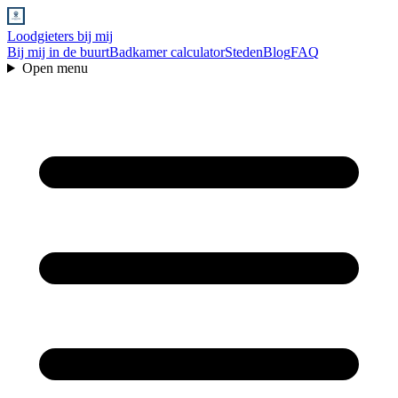
Loodgieters bij mij
Bij mij in de buurt
Badkamer calculator
Steden
Blog
FAQ
Open menu