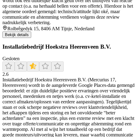
wordt ook een duidelijke klacht geuit over het uitblijven van reactie
op contact (o.a. na herhaald bellen voor een offerte). Hierdoor is het
algemene oordeel gemengd: technisch/attitude lijkt oké, maar
communicatie en afstemming verdienen volgens deze review
nadrukkelijk verbetering.
Rolbrêgedyk 15, 8406 AM Tijnje, Nederland
Bekijk details
Installatiebedrijf Hoekstra Heerenveen B.V.
Gesloten
2.6
Installatiebedrijf Hoekstra Heerenveen B.V. (Mercurius 17,
Heerenveen) wordt in de aangeleverde Google Places-data gemengd
beoordeeld: er zijn duidelijke positieve ervaringen over vriendelijk
personeel, meedenken en netjes werk (o.a. cv-ketel-installatie en
correct afmaken/oplossen van eerdere aanpassingen). Tegelijkertijd
staan er ook scherpe negatieve reviews over klantvriendelijkheid,
het afkappen tijdens een storing en het onvoldoende “beter
achterlaten” na een inspectie, plus een externe review met een klacht
over trage offerte/communicatie en onprettige afstemming rond een
warmtepomp. Al met al wijst het totaalbeeld op een bedrijf dat
goede monteurs/uitvoering kan leveren, maar waarbij communicatie