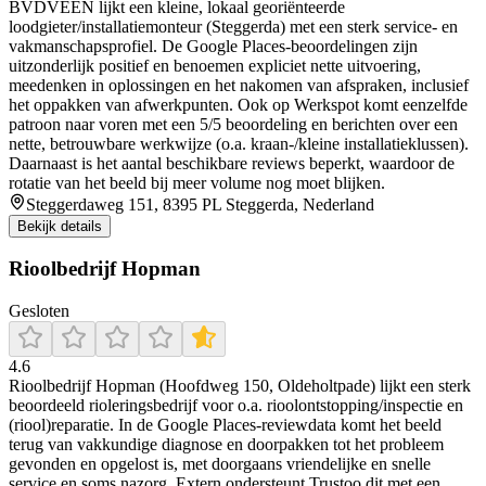
BVDVEEN lijkt een kleine, lokaal georiënteerde
loodgieter/installatiemonteur (Steggerda) met een sterk service- en
vakmanschapsprofiel. De Google Places-beoordelingen zijn
uitzonderlijk positief en benoemen expliciet nette uitvoering,
meedenken in oplossingen en het nakomen van afspraken, inclusief
het oppakken van afwerkpunten. Ook op Werkspot komt eenzelfde
patroon naar voren met een 5/5 beoordeling en berichten over een
nette, betrouwbare werkwijze (o.a. kraan-/kleine installatieklussen).
Daarnaast is het aantal beschikbare reviews beperkt, waardoor de
rotatie van het beeld bij meer volume nog moet blijken.
Steggerdaweg 151, 8395 PL Steggerda, Nederland
Bekijk details
Rioolbedrijf Hopman
Gesloten
4.6
Rioolbedrijf Hopman (Hoofdweg 150, Oldeholtpade) lijkt een sterk
beoordeeld rioleringsbedrijf voor o.a. rioolontstopping/inspectie en
(riool)reparatie. In de Google Places-reviewdata komt het beeld
terug van vakkundige diagnose en doorpakken tot het probleem
gevonden en opgelost is, met doorgaans vriendelijke en snelle
service en soms nazorg. Extern ondersteunt Trustoo dit met een