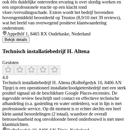
ook één duidelijke ontevreden ervaring is over slordig werken en
een onprofessionele reactie op een klacht rond
vloer-/vervuilingsschade. Extern wordt het bedrijf bovendien
bovengemiddeld beoordeeld op Trustoo (8,9/10 met 39 reviews),
wat het beeld van overwegend positieve klantwaardering
ondersteunt.
Appelhôf 1, 8465 RX Oudehaske, Nederland
Bekijk details
Technisch installatiebedrijf H. Altena
Gesloten
4.0
Technisch installatiebedrijf H. Altena (Rolbrêgedyk 10, 8406 AN
Tijnje) is een operationeel installatie/loodgietersbedrijf met een sterk
positief signaal uit de beschikbare Google Places-recensies. De
ingevulde review beschrijft snel contact en effectieve technische
afhandeling (o.a. gasleiding en water omleiden), wat in lijn is met
professionele service. Op dit moment is er echter slechts een heel
klein aantal beoordelingen (2 totaal), waardoor de overall
betrouwbaarheid nog onvoldoende breed onderbouwd is met meer
klantinzichten.