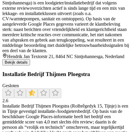
Sintjohannesga) is een loodgieter/installatiebedrijf dat volgens
externe reviewoverzichten actief is sinds lange tijd en een mix van
lekkage- en installatieklussen uitvoert (zoals o.a.
CV/warmtepompen, sanitair en ontstoppen). Op basis van de
aangeleverde Google Places gegevens varieert de klantbeleving
sterk: naast berichten over vriendelijkheid en klantgerichtheid staan
meerdere kritische reacties over communicatie, het niet nakomen
van afspraken en gebrek aan terugkoppeling, wat resulteert in een
middelinge beoordeling met duidelijke betrouwbaarheidssignalen bij
een deel van de klanten.
Hendrik Jan Textorstr 21, 8464 NC Sintjohannesga, Nederland
Bekijk details
Installatie Bedrijf Thijmen Ploegstra
Gesloten
2.6
Installatie Bedrijf Thijmen Ploegstra (Rolbrêgedyk 15, Tijnje) is een
in Tijnje gevestigd installatie-/loodgietersbedrijf. Op basis van de
beschikbare Google Places-informatie heeft het bedrijf een
gemiddelde score van 4,0 met slechts één review; daarin is de
persoon als “vrolijk en technisch” omschreven, maar tegelijkertijd