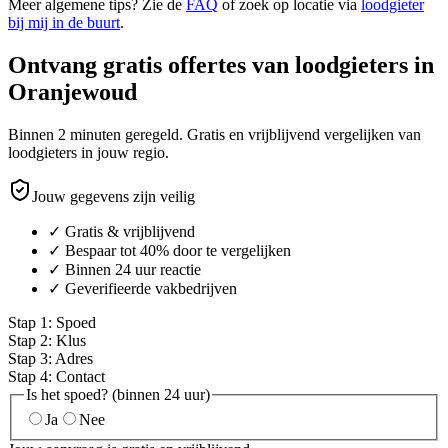
Meer algemene tips? Zie de
FAQ
of zoek op locatie via
loodgieter
bij mij in de buurt
.
Ontvang gratis offertes van loodgieters in
Oranjewoud
Binnen 2 minuten geregeld. Gratis en vrijblijvend vergelijken van
loodgieters in jouw regio.
Jouw gegevens zijn veilig
✓ Gratis & vrijblijvend
✓ Bespaar tot 40% door te vergelijken
✓ Binnen 24 uur reactie
✓ Geverifieerde vakbedrijven
Stap
1
:
Spoed
Stap
2
:
Klus
Stap
3
:
Adres
Stap
4
:
Contact
Is het spoed? (binnen 24 uur)
Ja
Nee