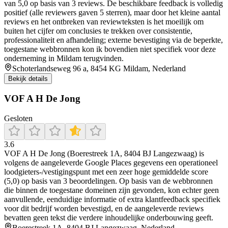
van 5,0 op basis van 3 reviews. De beschikbare feedback is volledig
positief (alle reviewers gaven 5 sterren), maar door het kleine aantal
reviews en het ontbreken van reviewteksten is het moeilijk om
buiten het cijfer om conclusies te trekken over consistentie,
professionaliteit en afhandeling; externe bevestiging via de beperkte,
toegestane webbronnen kon ik bovendien niet specifiek voor deze
onderneming in Mildam terugvinden.
Schoterlandseweg 96 a, 8454 KG Mildam, Nederland
Bekijk details
VOF A H De Jong
Gesloten
3.6
VOF A H De Jong (Boerestreek 1A, 8404 BJ Langezwaag) is
volgens de aangeleverde Google Places gegevens een operationeel
loodgieters-/vestigingspunt met een zeer hoge gemiddelde score
(5,0) op basis van 3 beoordelingen. Op basis van de webbronnen
die binnen de toegestane domeinen zijn gevonden, kon echter geen
aanvullende, eenduidige informatie of extra klantfeedback specifiek
voor dit bedrijf worden bevestigd, en de aangeleverde reviews
bevatten geen tekst die verdere inhoudelijke onderbouwing geeft.
Boerestreek 1A, 8404 BJ Langezwaag, Nederland