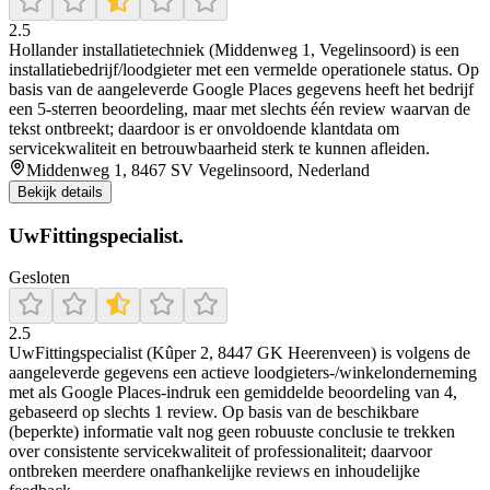
2.5
Hollander installatietechniek (Middenweg 1, Vegelinsoord) is een
installatiebedrijf/loodgieter met een vermelde operationele status. Op
basis van de aangeleverde Google Places gegevens heeft het bedrijf
een 5-sterren beoordeling, maar met slechts één review waarvan de
tekst ontbreekt; daardoor is er onvoldoende klantdata om
servicekwaliteit en betrouwbaarheid sterk te kunnen afleiden.
Middenweg 1, 8467 SV Vegelinsoord, Nederland
Bekijk details
UwFittingspecialist.
Gesloten
2.5
UwFittingspecialist (Kûper 2, 8447 GK Heerenveen) is volgens de
aangeleverde gegevens een actieve loodgieters-/winkelonderneming
met als Google Places-indruk een gemiddelde beoordeling van 4,
gebaseerd op slechts 1 review. Op basis van de beschikbare
(beperkte) informatie valt nog geen robuuste conclusie te trekken
over consistente servicekwaliteit of professionaliteit; daarvoor
ontbreken meerdere onafhankelijke reviews en inhoudelijke