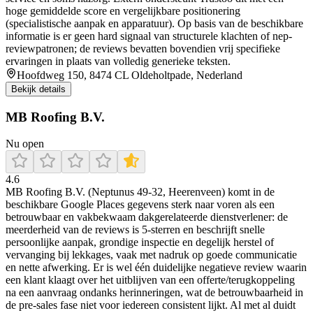
hoge gemiddelde score en vergelijkbare positionering
(specialistische aanpak en apparatuur). Op basis van de beschikbare
informatie is er geen hard signaal van structurele klachten of nep-
reviewpatronen; de reviews bevatten bovendien vrij specifieke
ervaringen in plaats van volledig generieke teksten.
Hoofdweg 150, 8474 CL Oldeholtpade, Nederland
Bekijk details
MB Roofing B.V.
Nu open
4.6
MB Roofing B.V. (Neptunus 49-32, Heerenveen) komt in de
beschikbare Google Places gegevens sterk naar voren als een
betrouwbaar en vakbekwaam dakgerelateerde dienstverlener: de
meerderheid van de reviews is 5-sterren en beschrijft snelle
persoonlijke aanpak, grondige inspectie en degelijk herstel of
vervanging bij lekkages, vaak met nadruk op goede communicatie
en nette afwerking. Er is wel één duidelijke negatieve review waarin
een klant klaagt over het uitblijven van een offerte/terugkoppeling
na een aanvraag ondanks herinneringen, wat de betrouwbaarheid in
de pre-sales fase niet voor iedereen consistent lijkt. Al met al duidt