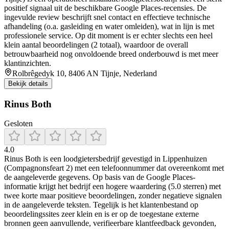
positief signaal uit de beschikbare Google Places-recensies. De
ingevulde review beschrijft snel contact en effectieve technische
afhandeling (o.a. gasleiding en water omleiden), wat in lijn is met
professionele service. Op dit moment is er echter slechts een heel
klein aantal beoordelingen (2 totaal), waardoor de overall
betrouwbaarheid nog onvoldoende breed onderbouwd is met meer
klantinzichten.
Rolbrêgedyk 10, 8406 AN Tijnje, Nederland
Bekijk details
Rinus Both
Gesloten
4.0
Rinus Both is een loodgietersbedrijf gevestigd in Lippenhuizen
(Compagnonsfeart 2) met een telefoonnummer dat overeenkomt met
de aangeleverde gegevens. Op basis van de Google Places-
informatie krijgt het bedrijf een hogere waardering (5.0 sterren) met
twee korte maar positieve beoordelingen, zonder negatieve signalen
in de aangeleverde teksten. Tegelijk is het klantenbestand op
beoordelingssites zeer klein en is er op de toegestane externe
bronnen geen aanvullende, verifieerbare klantfeedback gevonden,