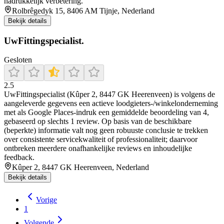
nadrukkelijk verbetering.
Rolbrêgedyk 15, 8406 AM Tijnje, Nederland
Bekijk details
UwFittingspecialist.
Gesloten
2.5
UwFittingspecialist (Kûper 2, 8447 GK Heerenveen) is volgens de
aangeleverde gegevens een actieve loodgieters-/winkelonderneming
met als Google Places-indruk een gemiddelde beoordeling van 4,
gebaseerd op slechts 1 review. Op basis van de beschikbare
(beperkte) informatie valt nog geen robuuste conclusie te trekken
over consistente servicekwaliteit of professionaliteit; daarvoor
ontbreken meerdere onafhankelijke reviews en inhoudelijke
feedback.
Kûper 2, 8447 GK Heerenveen, Nederland
Bekijk details
Vorige
1
Volgende