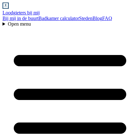
Loodgieters bij mij
Bij mij in de buurt
Badkamer calculator
Steden
Blog
FAQ
Open menu