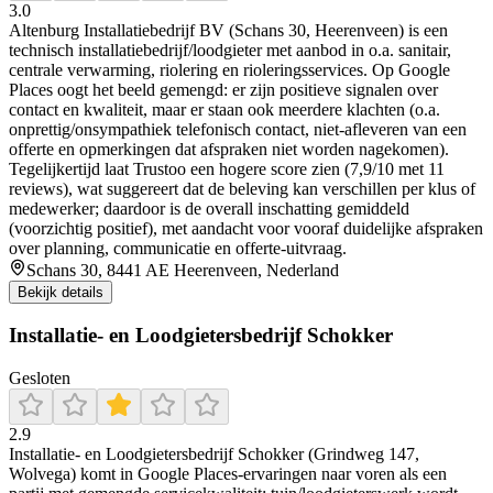
3.0
Altenburg Installatiebedrijf BV (Schans 30, Heerenveen) is een
technisch installatiebedrijf/loodgieter met aanbod in o.a. sanitair,
centrale verwarming, riolering en rioleringsservices. Op Google
Places oogt het beeld gemengd: er zijn positieve signalen over
contact en kwaliteit, maar er staan ook meerdere klachten (o.a.
onprettig/onsympathiek telefonisch contact, niet-afleveren van een
offerte en opmerkingen dat afspraken niet worden nagekomen).
Tegelijkertijd laat Trustoo een hogere score zien (7,9/10 met 11
reviews), wat suggereert dat de beleving kan verschillen per klus of
medewerker; daardoor is de overall inschatting gemiddeld
(voorzichtig positief), met aandacht voor vooraf duidelijke afspraken
over planning, communicatie en offerte-uitvraag.
Schans 30, 8441 AE Heerenveen, Nederland
Bekijk details
Installatie- en Loodgietersbedrijf Schokker
Gesloten
2.9
Installatie- en Loodgietersbedrijf Schokker (Grindweg 147,
Wolvega) komt in Google Places-ervaringen naar voren als een