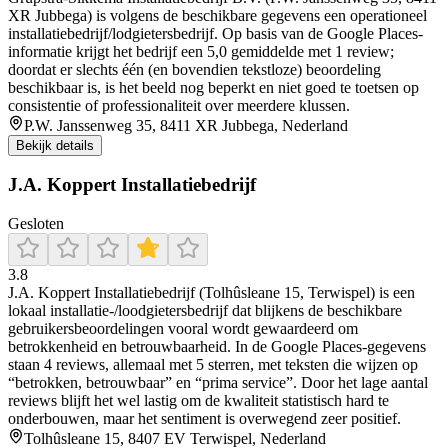
XR Jubbega) is volgens de beschikbare gegevens een operationeel
installatiebedrijf/lodgietersbedrijf. Op basis van de Google Places-
informatie krijgt het bedrijf een 5,0 gemiddelde met 1 review;
doordat er slechts één (en bovendien tekstloze) beoordeling
beschikbaar is, is het beeld nog beperkt en niet goed te toetsen op
consistentie of professionaliteit over meerdere klussen.
P.W. Janssenweg 35, 8411 XR Jubbega, Nederland
Bekijk details
J.A. Koppert Installatiebedrijf
Gesloten
3.8
J.A. Koppert Installatiebedrijf (Tolhûsleane 15, Terwispel) is een
lokaal installatie-/loodgietersbedrijf dat blijkens de beschikbare
gebruikersbeoordelingen vooral wordt gewaardeerd om
betrokkenheid en betrouwbaarheid. In de Google Places-gegevens
staan 4 reviews, allemaal met 5 sterren, met teksten die wijzen op
“betrokken, betrouwbaar” en “prima service”. Door het lage aantal
reviews blijft het wel lastig om de kwaliteit statistisch hard te
onderbouwen, maar het sentiment is overwegend zeer positief.
Tolhûsleane 15, 8407 EV Terwispel, Nederland