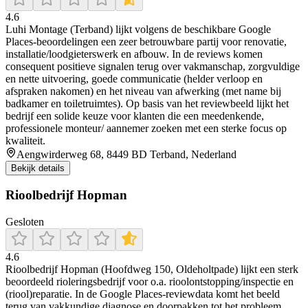
4.6
Luhi Montage (Terband) lijkt volgens de beschikbare Google
Places-beoordelingen een zeer betrouwbare partij voor renovatie,
installatie/loodgieterswerk en afbouw. In de reviews komen
consequent positieve signalen terug over vakmanschap, zorgvuldige
en nette uitvoering, goede communicatie (helder verloop en
afspraken nakomen) en het niveau van afwerking (met name bij
badkamer en toiletruimtes). Op basis van het reviewbeeld lijkt het
bedrijf een solide keuze voor klanten die een meedenkende,
professionele monteur/ aannemer zoeken met een sterke focus op
kwaliteit.
Aengwirderweg 68, 8449 BD Terband, Nederland
Bekijk details
Rioolbedrijf Hopman
Gesloten
4.6
Rioolbedrijf Hopman (Hoofdweg 150, Oldeholtpade) lijkt een sterk
beoordeeld rioleringsbedrijf voor o.a. rioolontstopping/inspectie en
(riool)reparatie. In de Google Places-reviewdata komt het beeld
terug van vakkundige diagnose en doorpakken tot het probleem