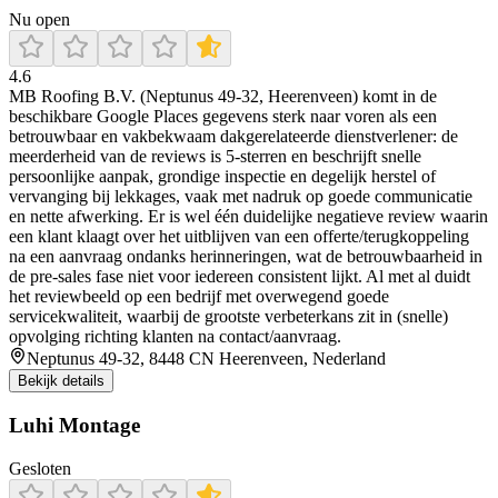
Nu open
4.6
MB Roofing B.V. (Neptunus 49-32, Heerenveen) komt in de
beschikbare Google Places gegevens sterk naar voren als een
betrouwbaar en vakbekwaam dakgerelateerde dienstverlener: de
meerderheid van de reviews is 5-sterren en beschrijft snelle
persoonlijke aanpak, grondige inspectie en degelijk herstel of
vervanging bij lekkages, vaak met nadruk op goede communicatie
en nette afwerking. Er is wel één duidelijke negatieve review waarin
een klant klaagt over het uitblijven van een offerte/terugkoppeling
na een aanvraag ondanks herinneringen, wat de betrouwbaarheid in
de pre-sales fase niet voor iedereen consistent lijkt. Al met al duidt
het reviewbeeld op een bedrijf met overwegend goede
servicekwaliteit, waarbij de grootste verbeterkans zit in (snelle)
opvolging richting klanten na contact/aanvraag.
Neptunus 49-32, 8448 CN Heerenveen, Nederland
Bekijk details
Luhi Montage
Gesloten