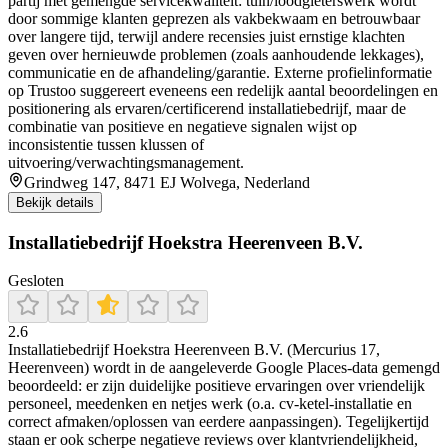
partij met gemengde servicekwaliteit: tuin/loodgieterswerk wordt
door sommige klanten geprezen als vakbekwaam en betrouwbaar
over langere tijd, terwijl andere recensies juist ernstige klachten
geven over hernieuwde problemen (zoals aanhoudende lekkages),
communicatie en de afhandeling/garantie. Externe profielinformatie
op Trustoo suggereert eveneens een redelijk aantal beoordelingen en
positionering als ervaren/certificerend installatiebedrijf, maar de
combinatie van positieve en negatieve signalen wijst op
inconsistentie tussen klussen of
uitvoering/verwachtingsmanagement.
Grindweg 147, 8471 EJ Wolvega, Nederland
Bekijk details
Installatiebedrijf Hoekstra Heerenveen B.V.
Gesloten
2.6
Installatiebedrijf Hoekstra Heerenveen B.V. (Mercurius 17,
Heerenveen) wordt in de aangeleverde Google Places-data gemengd
beoordeeld: er zijn duidelijke positieve ervaringen over vriendelijk
personeel, meedenken en netjes werk (o.a. cv-ketel-installatie en
correct afmaken/oplossen van eerdere aanpassingen). Tegelijkertijd
staan er ook scherpe negatieve reviews over klantvriendelijkheid,