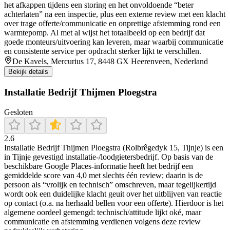
het afkappen tijdens een storing en het onvoldoende “beter
achterlaten” na een inspectie, plus een externe review met een klacht
over trage offerte/communicatie en onprettige afstemming rond een
warmtepomp. Al met al wijst het totaalbeeld op een bedrijf dat
goede monteurs/uitvoering kan leveren, maar waarbij communicatie
en consistente service per opdracht sterker lijkt te verschillen.
De Kavels, Mercurius 17, 8448 GX Heerenveen, Nederland
Bekijk details
Installatie Bedrijf Thijmen Ploegstra
Gesloten
2.6
Installatie Bedrijf Thijmen Ploegstra (Rolbrêgedyk 15, Tijnje) is een
in Tijnje gevestigd installatie-/loodgietersbedrijf. Op basis van de
beschikbare Google Places-informatie heeft het bedrijf een
gemiddelde score van 4,0 met slechts één review; daarin is de
persoon als “vrolijk en technisch” omschreven, maar tegelijkertijd
wordt ook een duidelijke klacht geuit over het uitblijven van reactie
op contact (o.a. na herhaald bellen voor een offerte). Hierdoor is het
algemene oordeel gemengd: technisch/attitude lijkt oké, maar
communicatie en afstemming verdienen volgens deze review