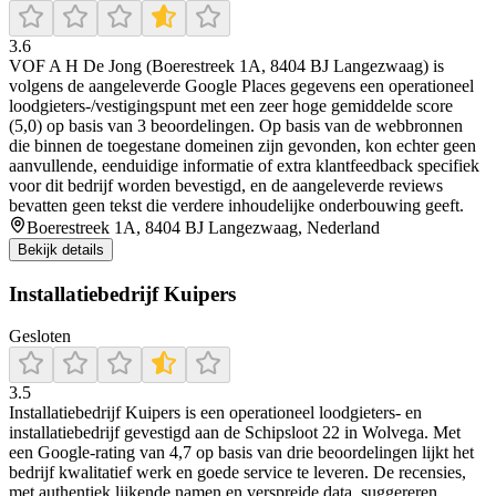
3.6
VOF A H De Jong (Boerestreek 1A, 8404 BJ Langezwaag) is
volgens de aangeleverde Google Places gegevens een operationeel
loodgieters-/vestigingspunt met een zeer hoge gemiddelde score
(5,0) op basis van 3 beoordelingen. Op basis van de webbronnen
die binnen de toegestane domeinen zijn gevonden, kon echter geen
aanvullende, eenduidige informatie of extra klantfeedback specifiek
voor dit bedrijf worden bevestigd, en de aangeleverde reviews
bevatten geen tekst die verdere inhoudelijke onderbouwing geeft.
Boerestreek 1A, 8404 BJ Langezwaag, Nederland
Bekijk details
Installatiebedrijf Kuipers
Gesloten
3.5
Installatiebedrijf Kuipers is een operationeel loodgieters- en
installatiebedrijf gevestigd aan de Schipsloot 22 in Wolvega. Met
een Google‑rating van 4,7 op basis van drie beoordelingen lijkt het
bedrijf kwalitatief werk en goede service te leveren. De recensies,
met authentiek lijkende namen en verspreide data, suggereren