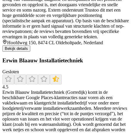
gevonden en opgelost is, met doorgaans vriendelijke en snelle
service en soms nazorg. Extern ondersteunt Trustoo dit met een
hoge gemiddelde score en vergelijkbare positionering
(specialistische aanpak en apparatuur). Op basis van de beschikbare
informatie is er geen hard signaal van structurele klachten of nep-
reviewpatronen; de reviews bevatten bovendien vrij specifieke
ervaringen in plaats van volledig generieke teksten.
Hoofdweg 150, 8474 CL Oldeholtpade, Nederland
Bekijk details
Erwin Blaauw Installatietechniek
Gesloten
4.5
Erwin Blaauw Installatietechniek (Gorredijk) komt in de
beschikbare Google Places-klantreacties naar voren als een
vakbekwaam en klantgericht installatiebedrijf voor onder meer
loodgieterij/verwante installatiewerkzaamheden. Meerdere reviews
prijzen de kwaliteit en precisie (“tot in de puntjes verzorgd”), het
oplossen van issues en het vlot weer operationeel krijgen van de
klant (zoals bij een wateraansluiting). Ook wordt genoemd dat het
werk netjes en schoon wordt opgeleverd en dat afspraken worden