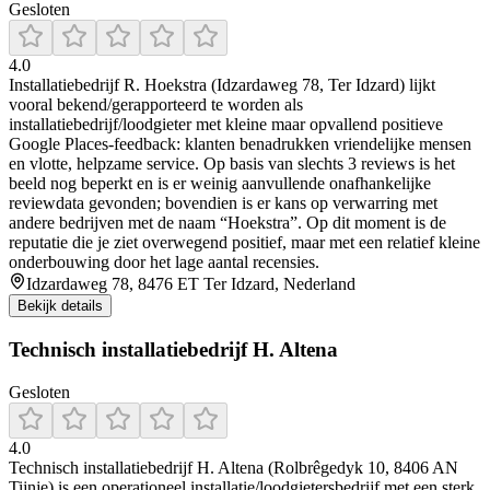
Gesloten
4.0
Installatiebedrijf R. Hoekstra (Idzardaweg 78, Ter Idzard) lijkt
vooral bekend/gerapporteerd te worden als
installatiebedrijf/loodgieter met kleine maar opvallend positieve
Google Places-feedback: klanten benadrukken vriendelijke mensen
en vlotte, helpzame service. Op basis van slechts 3 reviews is het
beeld nog beperkt en is er weinig aanvullende onafhankelijke
reviewdata gevonden; bovendien is er kans op verwarring met
andere bedrijven met de naam “Hoekstra”. Op dit moment is de
reputatie die je ziet overwegend positief, maar met een relatief kleine
onderbouwing door het lage aantal recensies.
Idzardaweg 78, 8476 ET Ter Idzard, Nederland
Bekijk details
Technisch installatiebedrijf H. Altena
Gesloten
4.0
Technisch installatiebedrijf H. Altena (Rolbrêgedyk 10, 8406 AN
Tijnje) is een operationeel installatie/loodgietersbedrijf met een sterk