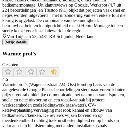
badkamermontage. Uit klantreviews op Google, Werkspot (4,7 uit
224 beoordelingen) en Trustoo (9,1) blijkt dat projecten vaak snel en
netjes worden uitgevoerd – met uitzondering van een enkele fout die
keurig is opgelost. De combinatie van deskundigheid,
betrouwbaarheid en klantgerichtheid maakt Hebro Montage tot een
sterke keuze voor installatiewerk in de regio.
Van Tuijllaan 58, 5481 RB Schijndel, Nederland
Bekijk details
Warmte prof's
Gesloten
4.6
Warmte prof's (Wagenaarstraat 224, Oss) komt op basis van de
aangeleverde Google Places beoordelingen sterk naar voren: klanten
prijzen vooral duidelijke communicatie, het nakomen van afspraken,
snelle en nette uitvoering en een totaal-aanpak bij grotere
werkzaamheden zoals leidingwerk (gas/water), CV-
ketelverplaatsing/vervanging met rook kanaal en afbouw van
badkamer/wc/keuken. De reviews wijzen bovendien op
meedenkendheid richting toekomstbestendigheid en op hands-on
vakmanschap bij afstemming met andere installaties (zoals