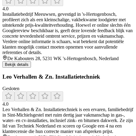
4.0
Installatiebedrijf Meeuwsen, gevestigd in 's‑Hertogenbosch,
profileert zich als een kleinschalige, vakbekwame loodgieter met
uitstekende prijs‑kwaliteitverhouding. Hoewel er online slechts één
Googlereview beschikbaar is, geeft deze lovende feedback blijk van
concrete tevredenheid omtrent service, prijzen en vakmanschap.
Verdere online informatie is schaars, wat betekent dat potentiële
klanten mogelijk contact moeten opnemen voor aanvullende
referenties of details.
De Kabouters 28, 5231 WK 's-Hertogenbosch, Nederland
Bekijk details
Leo Verhallen & Zn. Installatietechniek
Gesloten
4.0
Leo Verhallen & Zn. Installatietechniek is een ervaren, familiebedrijf
in Sint‑Michielsgestel met ruim dertig jaar vakmanschap in gas‑,
water‑ en cv‑installaties, inclusief zink‑ en bitumen dakwerk. Ze zijn
lid van Techniek Nederland en scoren op Google een 4 na een
klantrecensie die hun correcte manier van afspreken prijst.