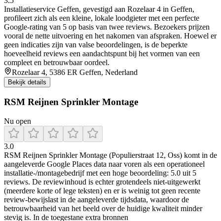
3.5
Installatieservice Geffen, gevestigd aan Rozelaar 4 in Geffen,
profileert zich als een kleine, lokale loodgieter met een perfecte
Google-rating van 5 op basis van twee reviews. Bezoekers prijzen
vooral de nette uitvoering en het nakomen van afspraken. Hoewel er
geen indicaties zijn van valse beoordelingen, is de beperkte
hoeveelheid reviews een aandachtspunt bij het vormen van een
compleet en betrouwbaar oordeel.
Rozelaar 4, 5386 ER Geffen, Nederland
Bekijk details
RSM Reijnen Sprinkler Montage
Nu open
3.0
RSM Reijnen Sprinkler Montage (Populierstraat 12, Oss) komt in de
aangeleverde Google Places data naar voren als een operationeel
installatie-/montagebedrijf met een hoge beoordeling: 5.0 uit 5
reviews. De reviewinhoud is echter grotendeels niet-uitgewerkt
(meerdere korte of lege teksten) en er is weinig tot geen recente
review-bewijslast in de aangeleverde tijdsdata, waardoor de
betrouwbaarheid van het beeld over de huidige kwaliteit minder
stevig is. In de toegestane extra bronnen