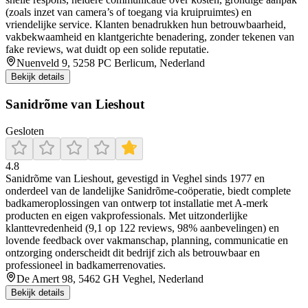
(zoals inzet van camera’s of toegang via kruipruimtes) en
vriendelijke service. Klanten benadrukken hun betrouwbaarheid,
vakbekwaamheid en klantgerichte benadering, zonder tekenen van
fake reviews, wat duidt op een solide reputatie.
Nuenveld 9, 5258 PC Berlicum, Nederland
Bekijk details
Sanidrõme van Lieshout
Gesloten
4.8
Sanidrõme van Lieshout, gevestigd in Veghel sinds 1977 en
onderdeel van de landelijke Sanidrõme-coöperatie, biedt complete
badkameroplossingen van ontwerp tot installatie met A‑merk
producten en eigen vakprofessionals. Met uitzonderlijke
klanttevredenheid (9,1 op 122 reviews, 98% aanbevelingen) en
lovende feedback over vakmanschap, planning, communicatie en
ontzorging onderscheidt dit bedrijf zich als betrouwbaar en
professioneel in badkamerrenovaties.
De Amert 98, 5462 GH Veghel, Nederland
Bekijk details