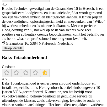
4.5
Brocks Techniek, gevestigd aan de Graanakker 16 in Heesch, is een
gespecialiseerd loodgieters- en installatiebedrijf dat wordt geroemd
om zijn vakbekwaamheid en klantgerichte aanpak. Klanten prijzen
de deskundigheid, oplossingsgerichtheid en meedenken van “Wilco”
bij werkzaamheden zoals nieuwe badkamers. Met een perfecte
Google-rating van 5, hoewel op basis van slechts twee zeer
positieve en authentiek ogende beoordelingen, komt het bedrijf over
als betrouwbaar en professioneel met oog voor kwaliteit.
Graanakker 16, 5384 NP Heesch, Nederland
Bekijk details
Baks Totaalonderhoud
Gesloten
4.5
Baks Totaalonderhoud is een ervaren allround onderhouds- en
installatiespecialist uit ’s‑Hertogenbosch, actief sinds ongeveer 10
jaar en VCA‑gecertificeerd. Klanten prijzen het bedrijf voor
vakbekwaamheid, betrouwbaarheid en geduldige service bij
uiteenlopende klussen, zoals dakvervanging, lekdetectie onder de
vloer en sanitair aansluitingen. Het brede dienstenpakket – variërend