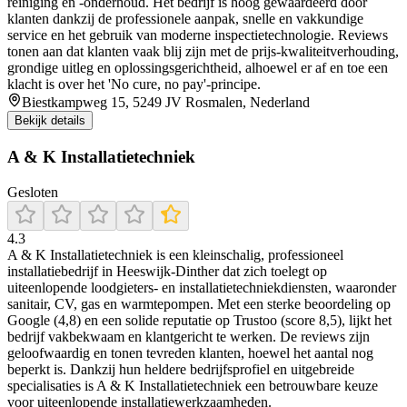
reiniging en -onderhoud. Het bedrijf is hoog gewaardeerd door
klanten dankzij de professionele aanpak, snelle en vakkundige
service en het gebruik van moderne inspectietechnologie. Reviews
tonen aan dat klanten vaak blij zijn met de prijs-kwaliteitverhouding,
grondige uitleg en oplossingsgerichtheid, alhoewel er af en toe een
klacht is over het 'No cure, no pay'-principe.
Biestkampweg 15, 5249 JV Rosmalen, Nederland
Bekijk details
A & K Installatietechniek
Gesloten
4.3
A & K Installatietechniek is een kleinschalig, professioneel
installatiebedrijf in Heeswijk‑Dinther dat zich toelegt op
uiteenlopende loodgieters- en installatietechniekdiensten, waaronder
sanitair, CV, gas en warmtepompen. Met een sterke beoordeling op
Google (4,8) en een solide reputatie op Trustoo (score 8,5), lijkt het
bedrijf vakbekwaam en klantgericht te werken. De reviews zijn
geloofwaardig en tonen tevreden klanten, hoewel het aantal nog
beperkt is. Dankzij hun heldere bedrijfsprofiel en uitgebreide
specialisaties is A & K Installatietechniek een betrouwbare keuze
voor uiteenlopende installatiewerkzaamheden.