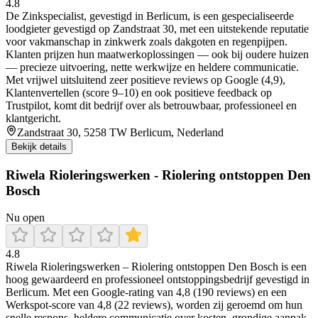
4.8
De Zinkspecialist, gevestigd in Berlicum, is een gespecialiseerde
loodgieter gevestigd op Zandstraat 30, met een uitstekende reputatie
voor vakmanschap in zinkwerk zoals dakgoten en regenpijpen.
Klanten prijzen hun maatwerkoplossingen — ook bij oudere huizen
— precieze uitvoering, nette werkwijze en heldere communicatie.
Met vrijwel uitsluitend zeer positieve reviews op Google (4,9),
Klantenvertellen (score 9–10) en ook positieve feedback op
Trustpilot, komt dit bedrijf over als betrouwbaar, professioneel en
klantgericht.
Zandstraat 30, 5258 TW Berlicum, Nederland
Bekijk details
Riwela Rioleringswerken - Riolering ontstoppen Den
Bosch
Nu open
4.8
Riwela Rioleringswerken – Riolering ontstoppen Den Bosch is een
hoog gewaardeerd en professioneel ontstoppingsbedrijf gevestigd in
Berlicum. Met een Google-rating van 4,8 (190 reviews) en een
Werkspot-score van 4,8 (22 reviews), worden zij geroemd om hun
snelle respons, heldere communicatie over kosten, grondige aanpak