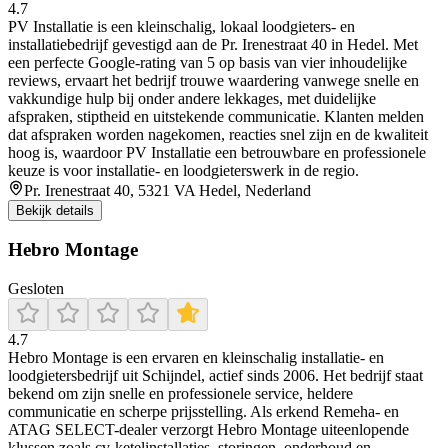
4.7
PV Installatie is een kleinschalig, lokaal loodgieters- en
installatiebedrijf gevestigd aan de Pr. Irenestraat 40 in Hedel. Met
een perfecte Google-rating van 5 op basis van vier inhoudelijke
reviews, ervaart het bedrijf trouwe waardering vanwege snelle en
vakkundige hulp bij onder andere lekkages, met duidelijke
afspraken, stiptheid en uitstekende communicatie. Klanten melden
dat afspraken worden nagekomen, reacties snel zijn en de kwaliteit
hoog is, waardoor PV Installatie een betrouwbare en professionele
keuze is voor installatie- en loodgieterswerk in de regio.
Pr. Irenestraat 40, 5321 VA Hedel, Nederland
Bekijk details
Hebro Montage
Gesloten
4.7
Hebro Montage is een ervaren en kleinschalig installatie- en
loodgietersbedrijf uit Schijndel, actief sinds 2006. Het bedrijf staat
bekend om zijn snelle en professionele service, heldere
communicatie en scherpe prijsstelling. Als erkend Remeha- en
ATAG SELECT-dealer verzorgt Hebro Montage uiteenlopende
klussen zoals cv-ketelinstallaties, storingen, onderhoud en