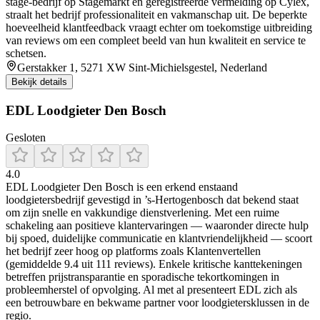
stage‑bedrijf op Stagemarkt en geregistreerde vermelding op Cylex,
straalt het bedrijf professionaliteit en vakmanschap uit. De beperkte
hoeveelheid klantfeedback vraagt echter om toekomstige uitbreiding
van reviews om een compleet beeld van hun kwaliteit en service te
schetsen.
Gerstakker 1, 5271 XW Sint-Michielsgestel, Nederland
Bekijk details
EDL Loodgieter Den Bosch
Gesloten
4.0
EDL Loodgieter Den Bosch is een erkend enstaand
loodgietersbedrijf gevestigd in ’s‑Hertogenbosch dat bekend staat
om zijn snelle en vakkundige dienstverlening. Met een ruime
schakeling aan positieve klantervaringen — waaronder directe hulp
bij spoed, duidelijke communicatie en klantvriendelijkheid — scoort
het bedrijf zeer hoog op platforms zoals Klantenvertellen
(gemiddelde 9.4 uit 111 reviews). Enkele kritische kanttekeningen
betreffen prijstransparantie en sporadische tekortkomingen in
probleemherstel of opvolging. Al met al presenteert EDL zich als
een betrouwbare en bekwame partner voor loodgietersklussen in de
regio.