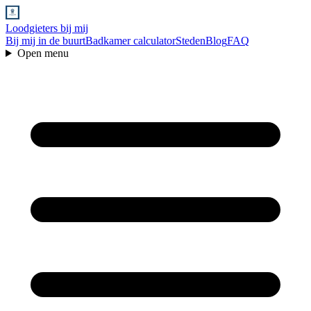
Loodgieters bij mij
Bij mij in de buurt
Badkamer calculator
Steden
Blog
FAQ
Open menu