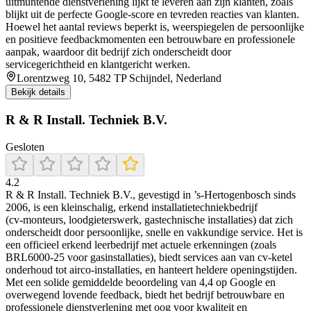
uitmuntende dienstverlening lijkt te leveren aan zijn klanten, zoals
blijkt uit de perfecte Google-score en tevreden reacties van klanten.
Hoewel het aantal reviews beperkt is, weerspiegelen de persoonlijke
en positieve feedbackmomenten een betrouwbare en professionele
aanpak, waardoor dit bedrijf zich onderscheidt door
servicegerichtheid en klantgericht werken.
Lorentzweg 10, 5482 TP Schijndel, Nederland
Bekijk details
R & R Install. Techniek B.V.
Gesloten
4.2
R & R Install. Techniek B.V., gevestigd in ’s‑Hertogenbosch sinds
2006, is een kleinschalig, erkend installatietechniekbedrijf
(cv‑monteurs, loodgieterswerk, gastechnische installaties) dat zich
onderscheidt door persoonlijke, snelle en vakkundige service. Het is
een officieel erkend leerbedrijf met actuele erkenningen (zoals
BRL6000‑25 voor gasinstallaties), biedt services aan van cv-ketel
onderhoud tot airco‑installaties, en hanteert heldere openingstijden.
Met een solide gemiddelde beoordeling van 4,4 op Google en
overwegend lovende feedback, biedt het bedrijf betrouwbare en
professionele dienstverlening met oog voor kwaliteit en