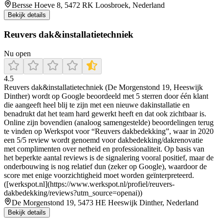
Bersse Hoeve 8, 5472 RK Loosbroek, Nederland
Bekijk details
Reuvers dak&installatietechniek
Nu open
4.5
Reuvers dak&installatietechniek (De Morgenstond 19, Heeswijk
Dinther) wordt op Google beoordeeld met 5 sterren door één klant
die aangeeft heel blij te zijn met een nieuwe dakinstallatie en
benadrukt dat het team hard gewerkt heeft en dat ook zichtbaar is.
Online zijn bovendien (analoog samengestelde) beoordelingen terug
te vinden op Werkspot voor “Reuvers dakbedekking”, waar in 2020
een 5/5 review wordt genoemd voor dakbedekking/dakrenovatie
met complimenten over netheid en professionaliteit. Op basis van
het beperkte aantal reviews is de signalering vooral positief, maar de
onderbouwing is nog relatief dun (zeker op Google), waardoor de
score met enige voorzichtigheid moet worden geïnterpreteerd.
([werkspot.nl](https://www.werkspot.nl/profiel/reuvers-
dakbedekking/reviews?utm_source=openai))
De Morgenstond 19, 5473 HE Heeswijk Dinther, Nederland
Bekijk details